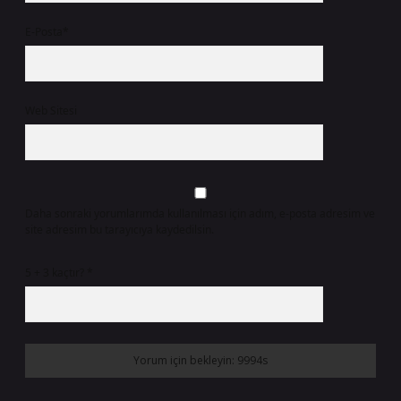
E-Posta*
Web Sitesi
Daha sonraki yorumlarımda kullanılması için adım, e-posta adresim ve
site adresim bu tarayıcıya kaydedilsin.
5 + 3 kaçtır?
*