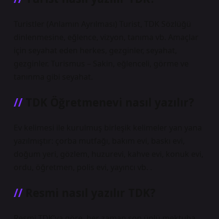
Turistler (Anlamın Ayrılması) Turist, TDK Sözlüğü
dinlenmesine, eğlence, vizyon, tanıma vb. Amaçlar
için seyahat eden herkes, gezginler, seyahat,
gezginler. Turismus – Sakin, eğlenceli, görme ve
tanınma gibi seyahat.
TDK Öğretmenevi nasıl yazılır?
Ev kelimesi ile kurulmuş birleşik kelimeler yan yana
yazılmıştır: çorba mutfağı, bakım evi, baskı evi,
doğum yeri, gözlem, huzurevi, kahve evi, konuk evi,
ordu, öğretmen, polis evi, yayıncı vb. .
Resmi nasıl yazılır TDK?
Resmi TDK’ya göre, her zaman son ünlü mektuba