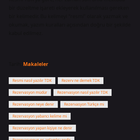
bir düzeltme işareti ekleyerek kullanılması gereken
bir kelimedir. Bu kelimeyi “resmi” olarak yazmak ve
okumak, yazım kuralları açısından doğru bir şekilde
kabul edilmez.
Tarih:
Makaleler
Resmi nasıl yazılır TDK
Rezerv ne demek TDK
Rezervasyon müdür
Rezervasyon nasıl yazılır TDK
Rezervasyon neye denir
Rezervasyon Türkçe mi
Rezervasyon yabancı kelime mi
Rezervasyon yapan kişiye ne denir
Rezervasyonun eş anlamlısı nedir