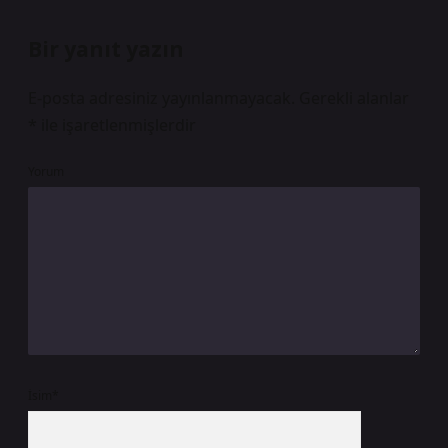
Bir yanıt yazın
E-posta adresiniz yayınlanmayacak.
Gerekli alanlar
*
ile işaretlenmişlerdir
Yorum
İsim*