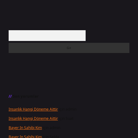
Arama
Son yorumlar
Insanlık Hangi Döneme Aittir
için
admin
Insanlık Hangi Döneme Aittir
için
Suat
Bayer In Sahibi Kim
için
admin
Bayer In Sahibi Kim
için
Selda