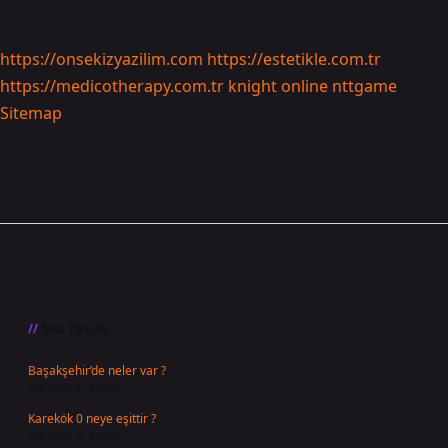
https://onsekizyazilim.com
https://estetikle.com.tr
https://medicotherapy.com.tr
knight online
nttgame
Sitemap
Sidebar
Son Yazılar
Başakşehir’de neler var ?
Ağustos 6, 2026
Karekök 0 neye eşittir ?
Ağustos 5, 2026