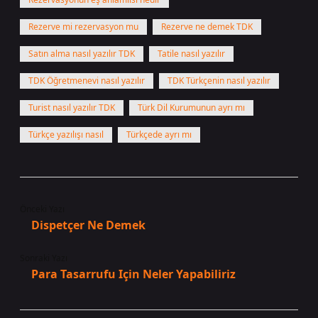
Rezerve mi rezervasyon mu
Rezerve ne demek TDK
Satın alma nasıl yazılır TDK
Tatile nasıl yazılır
TDK Öğretmenevi nasıl yazılır
TDK Türkçenin nasıl yazılır
Turist nasıl yazılır TDK
Türk Dil Kurumunun ayrı mı
Türkçe yazılışı nasıl
Türkçede ayrı mı
Önceki Yazı
Dispetçer Ne Demek
Sonraki Yazı
Para Tasarrufu Için Neler Yapabiliriz