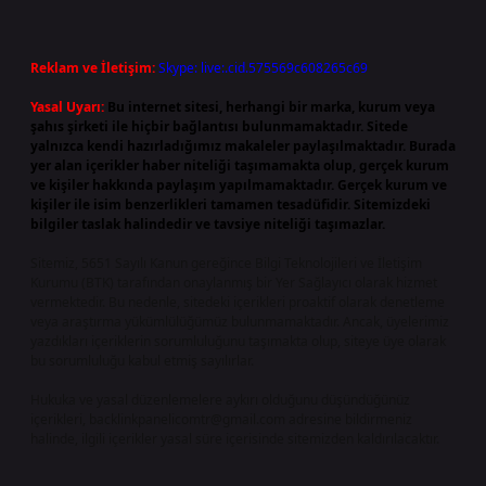
Reklam ve İletişim:
Skype: live:.cid.575569c608265c69
Yasal Uyarı:
Bu internet sitesi, herhangi bir marka, kurum veya
şahıs şirketi ile hiçbir bağlantısı bulunmamaktadır. Sitede
yalnızca kendi hazırladığımız makaleler paylaşılmaktadır. Burada
yer alan içerikler haber niteliği taşımamakta olup, gerçek kurum
ve kişiler hakkında paylaşım yapılmamaktadır. Gerçek kurum ve
kişiler ile isim benzerlikleri tamamen tesadüfidir. Sitemizdeki
bilgiler taslak halindedir ve tavsiye niteliği taşımazlar.
Sitemiz, 5651 Sayılı Kanun gereğince Bilgi Teknolojileri ve İletişim
Kurumu (BTK) tarafından onaylanmış bir Yer Sağlayıcı olarak hizmet
vermektedir. Bu nedenle, sitedeki içerikleri proaktif olarak denetleme
veya araştırma yükümlülüğümüz bulunmamaktadır. Ancak, üyelerimiz
yazdıkları içeriklerin sorumluluğunu taşımakta olup, siteye üye olarak
bu sorumluluğu kabul etmiş sayılırlar.
Hukuka ve yasal düzenlemelere aykırı olduğunu düşündüğünüz
içerikleri,
backlinkpanelicomtr@gmail.com
adresine bildirmeniz
halinde, ilgili içerikler yasal süre içerisinde sitemizden kaldırılacaktır.