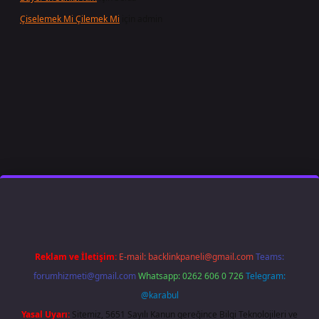
Çiselemek Mi Çilemek Mi
için
admin
ilbet giriş
famecasino
ilbet giriş
www.betexper.xyz/
Reklam ve İletişim:
E-mail:
backlinkpaneli@gmail.com
Teams:
forumhizmeti@gmail.com
Whatsapp: 0262 606 0 726
Telegram:
@karabul
Yasal Uyarı:
Sitemiz, 5651 Sayılı Kanun gereğince Bilgi Teknolojileri ve