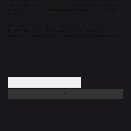
veya araştırma yükümlülüğümüz bulunmamaktadır. Ancak, üyelerimiz
yazdıkları içeriklerin sorumluluğunu taşımakta olup, siteye üye olarak
bu sorumluluğu kabul etmiş sayılırlar.
Hukuka ve yasal düzenlemelere aykırı olduğunu düşündüğünüz
içerikleri,
backlinkpanelicomtr@gmail.com
adresine bildirmeniz
halinde, ilgili içerikler yasal süre içerisinde sitemizden kaldırılacaktır.
Arama