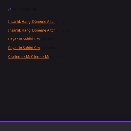
Son yorumlar
Insanlık Hangi Döneme Aittir
için
admin
Insanlık Hangi Döneme Aittir
için
Suat
Bayer In Sahibi Kim
için
admin
Bayer In Sahibi Kim
için
Selda
Çiselemek Mi Çilemek Mi
için
admin
t giriş
famecasino
ilbet giriş
www.betexper.xyz/