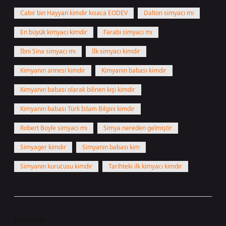
Cabir bin Hayyan kimdir kısaca EODEV
Dalton simyacı mı
En büyük kimyacı kimdir
Farabi simyacı mı
İbni Sina simyacı mı
İlk simyacı kimdir
Kimyanın annesi kimdir
Kimyanın babası kimdir
Kimyanın babası olarak bilinen kişi kimdir
Kimyanın babası Türk İslam Bilgini kimdir
Robert Boyle simyacı mı
Simya nereden gelmiştir
Simyager kimdir
Simyanın babası kim
Simyanın kurucusu kimdir
Tarihteki ilk kimyacı kimdir
Önceki Yazı