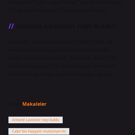
Avrupa’da “Cabir” veya “Geber” olarak bilinir. Cabir,
721 yılında Horasan’ın Tus kentinde doğdu.
Antoine Lavoisier neyi buldu?
Lavoisier’i unutulmaz kılan bir diğer özellik de
nesnelerdeki kimyasal değişimleri ölçmedeki
olağanüstü hassasiyetiydi. Bu özellik, ona “kütle
korunumu yasası” olarak bilinen çok önemli bir
bilimsel ilkeyi ortaya çıkarma olanağı sağlıyor.
Tarih:
Makaleler
Antoine Lavoisier neyi buldu
Cabir bin Hayyam musluman mı