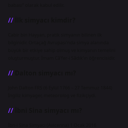
babası” olarak kabul edilir.
İlk simyacı kimdir?
Cabir bin Hayyan, pratik simyanın bilinen ilk
bilginidir. Ortaçağ Avrupası’nda simya alanında
büyük bir etkiye sahip olmuş ve kimyanın temelini
oluşturmuştur. İmam Câʿfer-i Sâdık’ın öğrencisidir.
Dalton simyacı mı?
John Dalton FRS (6 Eylül 1766 – 27 Temmuz 1844)
İngiliz kimyager, meteorolog ve fizikçiydi.
İbni Sina simyacı mı?
İbn-i Sina Simyacı (Avicenna) 1 Ocak 2016