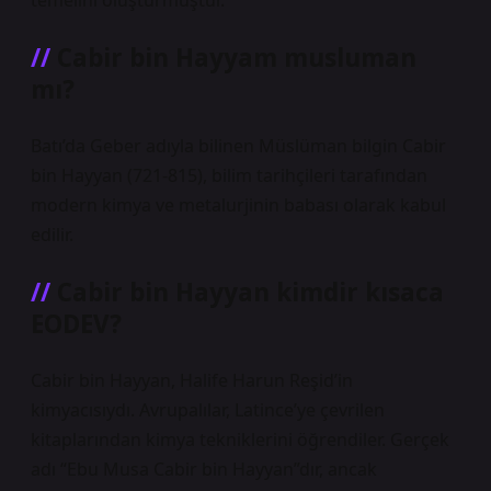
temelini oluşturmuştur.
Cabir bin Hayyam musluman
mı?
Batı’da Geber adıyla bilinen Müslüman bilgin Cabir
bin Hayyan (721-815), bilim tarihçileri tarafından
modern kimya ve metalurjinin babası olarak kabul
edilir.
Cabir bin Hayyan kimdir kısaca
EODEV?
Cabir bin Hayyan, Halife Harun Reşid’in
kimyacısıydı. Avrupalılar, Latince’ye çevrilen
kitaplarından kimya tekniklerini öğrendiler. Gerçek
adı “Ebu Musa Cabir bin Hayyan”dır, ancak