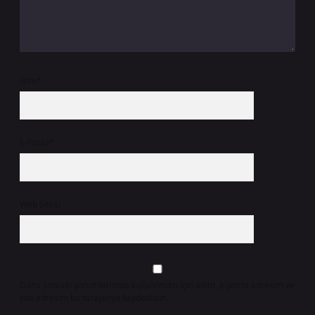
İsim*
E-Posta*
Web Sitesi
Daha sonraki yorumlarımda kullanılması için adım, e-posta adresim ve
site adresim bu tarayıcıya kaydedilsin.