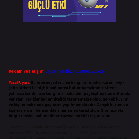
Reklam ve İletişim:
Skype: live:.cid.575569c608265c69
Yasal Uyarı:
Bu internet sitesi, herhangi bir marka, kurum veya
şahıs şirketi ile hiçbir bağlantısı bulunmamaktadır. Sitede
yalnızca kendi hazırladığımız makaleler paylaşılmaktadır. Burada
yer alan içerikler haber niteliği taşımamakta olup, gerçek kurum
ve kişiler hakkında paylaşım yapılmamaktadır. Gerçek kurum ve
kişiler ile isim benzerlikleri tamamen tesadüfidir. Sitemizdeki
bilgiler taslak halindedir ve tavsiye niteliği taşımazlar.
Sitemiz, 5651 Sayılı Kanun gereğince Bilgi Teknolojileri ve İletişim
Kurumu (BTK) tarafından onaylanmış bir Yer Sağlayıcı olarak hizmet
vermektedir. Bu nedenle, sitedeki içerikleri proaktif olarak denetleme