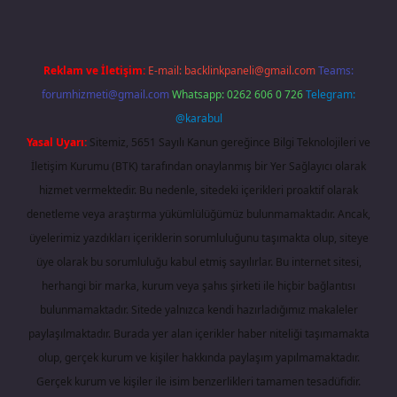
Reklam ve İletişim:
E-mail:
backlinkpaneli@gmail.com
Teams:
forumhizmeti@gmail.com
Whatsapp: 0262 606 0 726
Telegram:
@karabul
Yasal Uyarı:
Sitemiz, 5651 Sayılı Kanun gereğince Bilgi Teknolojileri ve
İletişim Kurumu (BTK) tarafından onaylanmış bir Yer Sağlayıcı olarak
hizmet vermektedir. Bu nedenle, sitedeki içerikleri proaktif olarak
denetleme veya araştırma yükümlülüğümüz bulunmamaktadır. Ancak,
üyelerimiz yazdıkları içeriklerin sorumluluğunu taşımakta olup, siteye
üye olarak bu sorumluluğu kabul etmiş sayılırlar. Bu internet sitesi,
herhangi bir marka, kurum veya şahıs şirketi ile hiçbir bağlantısı
bulunmamaktadır. Sitede yalnızca kendi hazırladığımız makaleler
paylaşılmaktadır. Burada yer alan içerikler haber niteliği taşımamakta
olup, gerçek kurum ve kişiler hakkında paylaşım yapılmamaktadır.
Gerçek kurum ve kişiler ile isim benzerlikleri tamamen tesadüfidir.