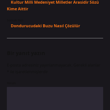
Kultur Milli Medeniyet Milletler Arasidir Sözü
Kime Aittir
Sonraki Yazı
Dondurucudaki Buzu Nasıl Çözülür
Bir yanıt yazın
E-posta adresiniz yayınlanmayacak.
Gerekli alanlar
*
ile işaretlenmişlerdir
Yorum