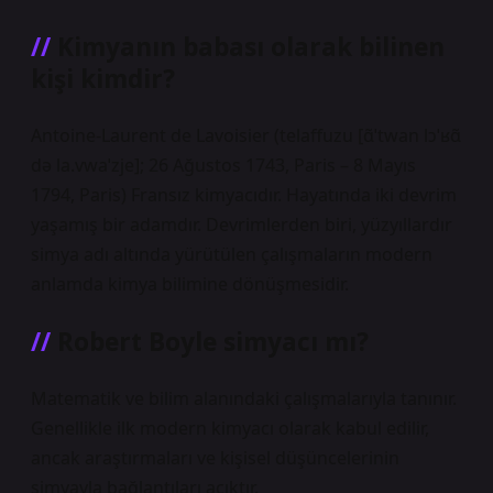
Kimyanın babası olarak bilinen
kişi kimdir?
Antoine-Laurent de Lavoisier (telaffuzu [ɑ̃ˈtwan lɔˈʁɑ̃
də la.vwaˈzje]; 26 Ağustos 1743, Paris – 8 Mayıs
1794, Paris) Fransız kimyacıdır. Hayatında iki devrim
yaşamış bir adamdır. Devrimlerden biri, yüzyıllardır
simya adı altında yürütülen çalışmaların modern
anlamda kimya bilimine dönüşmesidir.
Robert Boyle simyacı mı?
Matematik ve bilim alanındaki çalışmalarıyla tanınır.
Genellikle ilk modern kimyacı olarak kabul edilir,
ancak araştırmaları ve kişisel düşüncelerinin
simyayla bağlantıları açıktır.