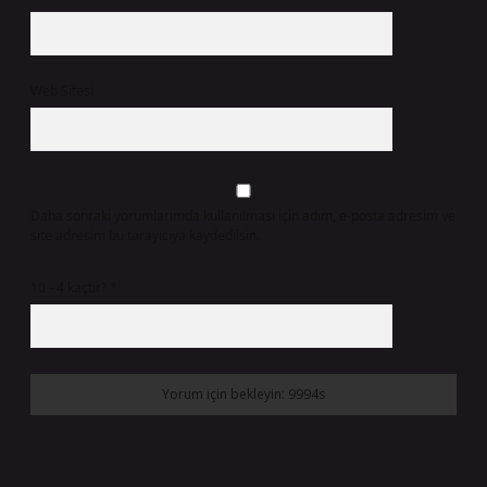
Web Sitesi
Daha sonraki yorumlarımda kullanılması için adım, e-posta adresim ve
site adresim bu tarayıcıya kaydedilsin.
10 - 4 kaçtır?
*