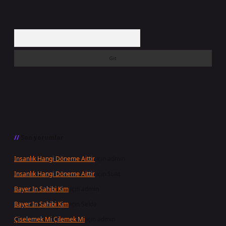
Arama
Son yorumlar
Insanlık Hangi Döneme Aittir
için
admin
Insanlık Hangi Döneme Aittir
için
Suat
Bayer In Sahibi Kim
için
admin
Bayer In Sahibi Kim
için
Selda
Çiselemek Mi Çilemek Mi
için
admin