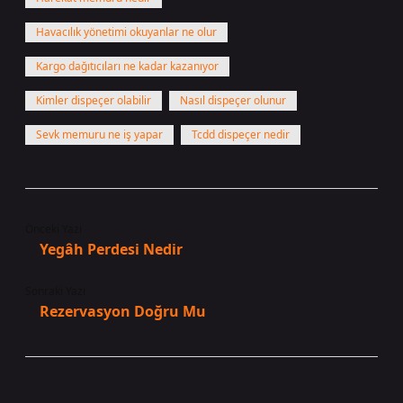
Havacılık yönetimi okuyanlar ne olur
Kargo dağıtıcıları ne kadar kazanıyor
Kimler dispeçer olabilir
Nasıl dispeçer olunur
Sevk memuru ne iş yapar
Tcdd dispeçer nedir
Önceki Yazı
Yegâh Perdesi Nedir
Sonraki Yazı
Rezervasyon Doğru Mu