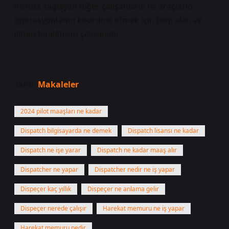
hizmet sağlayan diğer çalışanların ve araçların
operasyonlarını koordine etmek için bilgi alan ve
ileten bir iletişim çalışanıdır.
Tarih:
Makaleler
2024 pilot maaşları ne kadar
Dispatch bilgisayarda ne demek
Dispatch lisansı ne kadar
Dispatch ne işe yarar
Dispatch ne kadar maaş alır
Dispatcher ne yapar
Dispatcher nedir ne iş yapar
Dispeçer kaç yıllık
Dispeçer ne anlama gelir
Dispeçer nerede çalışır
Harekat memuru ne iş yapar
Harekat memuru nedir