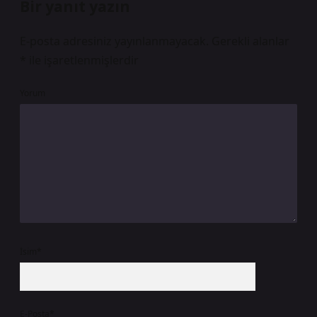
Bir yanıt yazın
E-posta adresiniz yayınlanmayacak.
Gerekli alanlar
*
ile işaretlenmişlerdir
Yorum
İsim*
E-Posta*