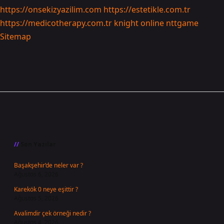
https://onsekizyazilim.com
https://estetikle.com.tr
https://medicotherapy.com.tr
knight online
nttgame
Sitemap
Sidebar
Son Yazılar
Başakşehir’de neler var ?
Ağustos 6, 2026
Karekök 0 neye eşittir ?
Ağustos 5, 2026
Avalimdir çek örneği nedir ?
Ağustos 4, 2026