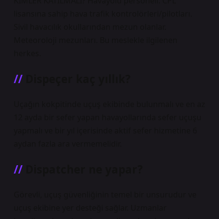
KİMLER KATILMALI? Havayolu personeli. CPL
lisansına sahip hava trafik kontrolörleri/pilotları.
Sivil havacılık okullarından mezun olanlar.
Meteoroloji mezunları. Bu meslekle ilgilenen
herkes.
Dispeçer kaç yıllık?
Uçağın kokpitinde uçuş ekibinde bulunmalı ve en az
12 ayda bir sefer yapan havayollarında sefer uçuşu
yapmalı ve bir yıl içerisinde aktif sefer hizmetine 6
aydan fazla ara vermemelidir.
Dispatcher ne yapar?
Görevli, uçuş güvenliğinin temel bir unsurudur ve
uçuş ekibine yer desteği sağlar. Uzmanlar