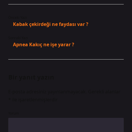
Önceki Yazı
Kabak çekirdeği ne faydası var ?
Sonraki Yazı
Apnea Kakıç ne işe yarar ?
Bir yanıt yazın
E-posta adresiniz yayınlanmayacak.
Gerekli alanlar
*
ile işaretlenmişlerdir
Yorum