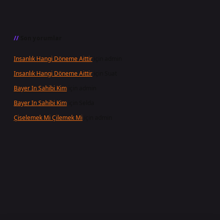
Son yorumlar
Insanlık Hangi Döneme Aittir
için
admin
Insanlık Hangi Döneme Aittir
için
Suat
Bayer In Sahibi Kim
için
admin
Bayer In Sahibi Kim
için
Selda
Çiselemek Mi Çilemek Mi
için
admin