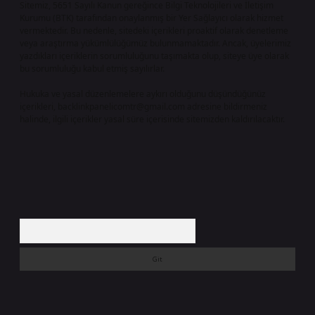
Sitemiz, 5651 Sayılı Kanun gereğince Bilgi Teknolojileri ve İletişim
Kurumu (BTK) tarafından onaylanmış bir Yer Sağlayıcı olarak hizmet
vermektedir. Bu nedenle, sitedeki içerikleri proaktif olarak denetleme
veya araştırma yükümlülüğümüz bulunmamaktadır. Ancak, üyelerimiz
yazdıkları içeriklerin sorumluluğunu taşımakta olup, siteye üye olarak
bu sorumluluğu kabul etmiş sayılırlar.
Hukuka ve yasal düzenlemelere aykırı olduğunu düşündüğünüz
içerikleri,
backlinkpanelicomtr@gmail.com
adresine bildirmeniz
halinde, ilgili içerikler yasal süre içerisinde sitemizden kaldırılacaktır.
Arama