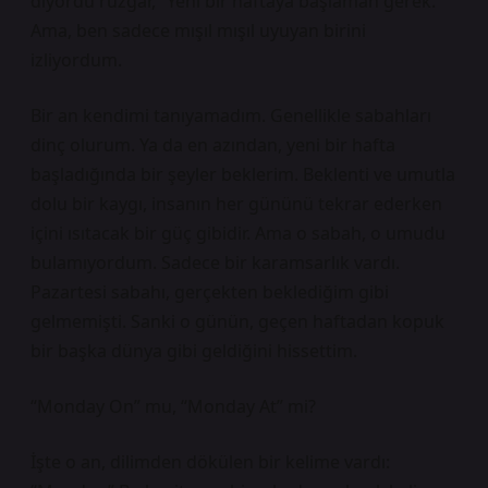
diyordu rüzgar, “Yeni bir haftaya başlaman gerek.”
Ama, ben sadece mışıl mışıl uyuyan birini
izliyordum.
Bir an kendimi tanıyamadım. Genellikle sabahları
dinç olurum. Ya da en azından, yeni bir hafta
başladığında bir şeyler beklerim. Beklenti ve umutla
dolu bir kaygı, insanın her gününü tekrar ederken
içini ısıtacak bir güç gibidir. Ama o sabah, o umudu
bulamıyordum. Sadece bir karamsarlık vardı.
Pazartesi sabahı, gerçekten beklediğim gibi
gelmemişti. Sanki o günün, geçen haftadan kopuk
bir başka dünya gibi geldiğini hissettim.
“Monday On” mu, “Monday At” mi?
İşte o an, dilimden dökülen bir kelime vardı: