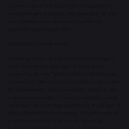
Çünkü her pazartesi, bazen içsel bir başlangıçtır,
ama bazen de o başlangıç, sadece sıradan bir adım
olur. Adımlarımı, kendimi tanıdıkça daha da
güçlendireceğimi biliyordum.
Pazartesi’nin Gerçek Anlamı
Sonraki günlerde, dil bilgisinin önemsiz olduğu o
anları düşünürken fark ettim ki, hayat bazen
sadece “on Monday” gibi basit bir cümleyle anlam
kazanabiliyor. Benim için bu sorunun cevabı, sadece
bir dil kuralı değil, aynı zamanda bir duygusal geçiş
noktasına işaret ediyor. Pazartesi, bazen bize umut
verir, bazen de hiçbir şey hissettirmez. Ancak ben, o
gün, pazartesinin bana sunduğu o küçük duygusal
boşluğu kabul ettim. Kapanan bir pencereyi
araladım, derin bir nefes aldım ve sadece bir adım