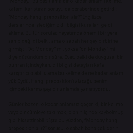
“Monday.” Bu basit ama bir o kadar anlamlı kelime,
kafamı karıştıran soruyu da beraberinde getirdi:
“Monday hangi preposition alır?” İngilizce
derslerinde işlediğimiz dil bilgisi kuralları geldi
aklıma. Bu tür sorular, hayatımda önemli bir yere
sahip değildi belki, ama o sabah her şey birbirine
girmişti. “At Monday” mi, yoksa “on Monday” mi
diye düşündüm bir süre. Evet, belki de duygusal bir
buhran içindeyken, dil bilgisi detayları kafa
karıştırıcı olabilir, ama bu kelime de ne kadar anlam
yüklüydü. Hangi preposition’ı alacağı, benim
içimdeki karmaşayı bir anlamda yansıtıyordu.
Günler bazen, o kadar anlamsız geçer ki, bir kelime
veya bir cümleye takılmak, o anın içinde kaybolmuş
gibi hissettirebilir. İşte bu yüzden, “Monday hangi
preposition alır?” sorusu, o sabah bana çok derin