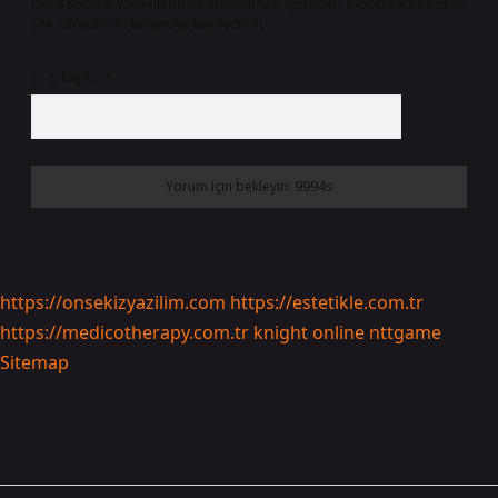
Daha sonraki yorumlarımda kullanılması için adım, e-posta adresim ve
site adresim bu tarayıcıya kaydedilsin.
9 - 5 kaçtır?
*
https://onsekizyazilim.com
https://estetikle.com.tr
https://medicotherapy.com.tr
knight online
nttgame
Sitemap