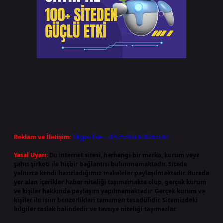
Reklam ve İletişim:
Skype: live:.cid.575569c608265c69
Yasal Uyarı:
Bu internet sitesi, herhangi bir marka, kurum veya
şahıs şirketi ile hiçbir bağlantısı bulunmamaktadır. Sitede
yalnızca kendi hazırladığımız makaleler paylaşılmaktadır. Burada
yer alan içerikler haber niteliği taşımamakta olup, gerçek kurum
ve kişiler hakkında paylaşım yapılmamaktadır. Gerçek kurum ve
kişiler ile isim benzerlikleri tamamen tesadüfidir. Sitemizdeki
bilgiler taslak halindedir ve tavsiye niteliği taşımazlar.