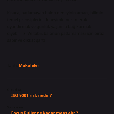
Kısaca, patlamayan balon deneyinin amacı, bilimin
temel prensiplerini deneyimlemek, merak
uyandırmak ve günlük yaşamla bağ kurmak
diyebiliriz. Ve tabii, balonun patlamaması için biraz
sabır ve dikkat şart!
Tarih:
Makaleler
Önceki Yazı
ISO 9001 risk nedir ?
Sonraki Yazı
Focus Puller ne kadar maaş alır ?