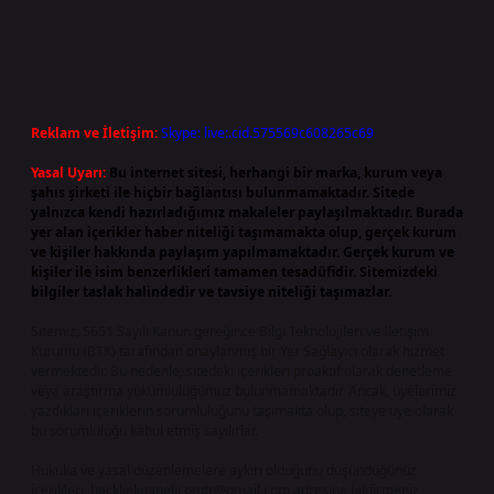
Reklam ve İletişim:
Skype: live:.cid.575569c608265c69
Yasal Uyarı:
Bu internet sitesi, herhangi bir marka, kurum veya
şahıs şirketi ile hiçbir bağlantısı bulunmamaktadır. Sitede
yalnızca kendi hazırladığımız makaleler paylaşılmaktadır. Burada
yer alan içerikler haber niteliği taşımamakta olup, gerçek kurum
ve kişiler hakkında paylaşım yapılmamaktadır. Gerçek kurum ve
kişiler ile isim benzerlikleri tamamen tesadüfidir. Sitemizdeki
bilgiler taslak halindedir ve tavsiye niteliği taşımazlar.
Sitemiz, 5651 Sayılı Kanun gereğince Bilgi Teknolojileri ve İletişim
Kurumu (BTK) tarafından onaylanmış bir Yer Sağlayıcı olarak hizmet
vermektedir. Bu nedenle, sitedeki içerikleri proaktif olarak denetleme
veya araştırma yükümlülüğümüz bulunmamaktadır. Ancak, üyelerimiz
yazdıkları içeriklerin sorumluluğunu taşımakta olup, siteye üye olarak
bu sorumluluğu kabul etmiş sayılırlar.
Hukuka ve yasal düzenlemelere aykırı olduğunu düşündüğünüz
içerikleri,
backlinkpanelicomtr@gmail.com
adresine bildirmeniz