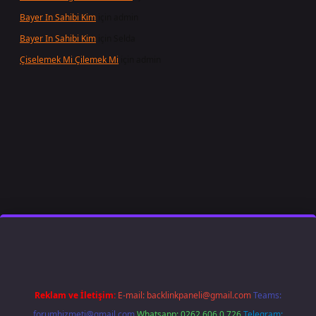
Bayer In Sahibi Kim
için
admin
Bayer In Sahibi Kim
için
Selda
Çiselemek Mi Çilemek Mi
için
admin
t giriş
famecasino
ilbet giriş
www.betexper.xyz/
Reklam ve İletişim:
E-mail:
backlinkpaneli@gmail.com
Teams:
forumhizmeti@gmail.com
Whatsapp: 0262 606 0 726
Telegram: