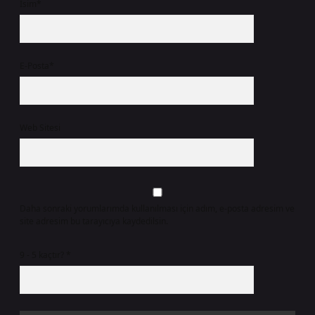
İsim*
E-Posta*
Web Sitesi
Daha sonraki yorumlarımda kullanılması için adım, e-posta adresim ve
site adresim bu tarayıcıya kaydedilsin.
9 - 5 kaçtır?
*