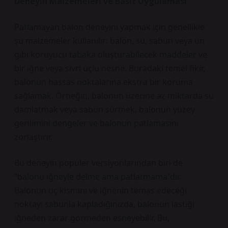
Deneyin Malzemeleri ve Basit Uygulaması
Patlamayan balon deneyini yapmak için genellikle
şu malzemeler kullanılır: balon, su, sabun veya un
gibi koruyucu tabaka oluşturabilecek maddeler ve
bir iğne veya sivri uçlu nesne. Buradaki temel fikir,
balonun hassas noktalarına ekstra bir koruma
sağlamak. Örneğin, balonun üzerine az miktarda su
damlatmak veya sabun sürmek, balonun yüzey
gerilimini dengeler ve balonun patlamasını
zorlaştırır.
Bu deneyin popüler versiyonlarından biri de
“balonu iğneyle delme ama patlatmama”dır.
Balonun uç kısmını ve iğnenin temas edeceği
noktayı sabunla kapladığınızda, balonun lastiği
iğneden zarar görmeden esneyebilir. Bu,