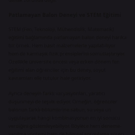
olmak zorunda değil.
Patlamayan Balon Deneyi ve STEM Eğitimi
STEM (Fen, Teknoloji, Mühendislik, Matematik)
eğitimi bağlamında patlamayan balon deneyi harika
bir örnek. Hem basit malzemelerle yapılabiliyor
hem de karmaşık fizik prensiplerini somutlaştırıyor.
Özellikle üniversite öncesi veya erken dönem fen
eğitimi alan öğrenciler için bu deney, soyut
kavramları elle tutulur hale getiriyor.
Ayrıca deneyin farklı varyasyonları, yaratıcı
düşünmeyi de teşvik ediyor. Örneğin, öğrenciler
balonun farklı bölümlerine sabun, su veya un
uygulayarak hangi kombinasyonun en iyi sonucu
verdiğini gözlemleyebiliyor. Böylece hem deneme-
yanılma yöntemi hem de bilimsel sorgulama süreci