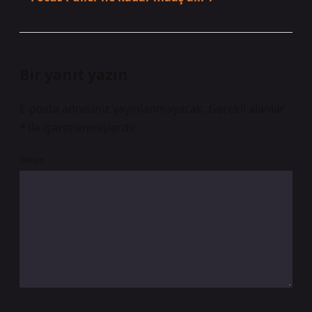
Bir yanıt yazın
E-posta adresiniz yayınlanmayacak.
Gerekli alanlar
*
ile işaretlenmişlerdir
Yorum