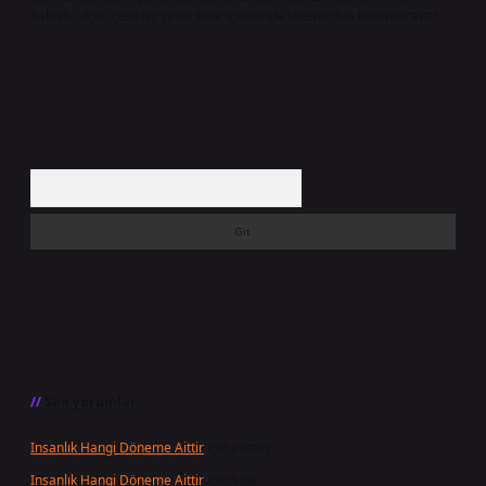
halinde, ilgili içerikler yasal süre içerisinde sitemizden kaldırılacaktır.
Arama
Son yorumlar
Insanlık Hangi Döneme Aittir
için
admin
Insanlık Hangi Döneme Aittir
için
Suat