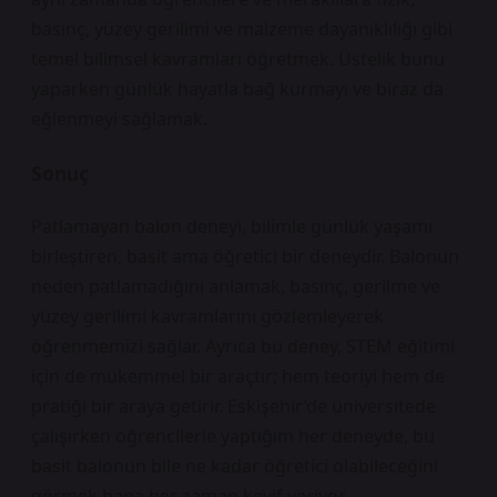
basınç, yüzey gerilimi ve malzeme dayanıklılığı gibi
temel bilimsel kavramları öğretmek. Üstelik bunu
yaparken günlük hayatla bağ kurmayı ve biraz da
eğlenmeyi sağlamak.
Sonuç
Patlamayan balon deneyi, bilimle günlük yaşamı
birleştiren, basit ama öğretici bir deneydir. Balonun
neden patlamadığını anlamak, basınç, gerilme ve
yüzey gerilimi kavramlarını gözlemleyerek
öğrenmemizi sağlar. Ayrıca bu deney, STEM eğitimi
için de mükemmel bir araçtır; hem teoriyi hem de
pratiği bir araya getirir. Eskişehir’de üniversitede
çalışırken öğrencilerle yaptığım her deneyde, bu
basit balonun bile ne kadar öğretici olabileceğini
görmek bana her zaman keyif veriyor.