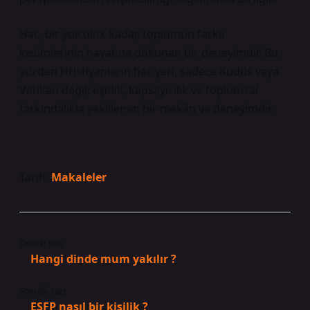
Hac, bir yolculuk kadar, toplumun farklı
kesimlerinin hayatına dokunan bir deneyimdir. Bu
yüzden Hristiyanların hac yeri, sadece Kudüs veya
Vatikan değil; eşitlik, kapsayıcılık ve toplumsal
farkındalıkla şekillenen bir mekân ve deneyimdir.
Tarih:
Makaleler
Önceki Yazı
Hangi dinde mum yakılır ?
Sonraki Yazı
ESFP nasıl bir kişilik ?