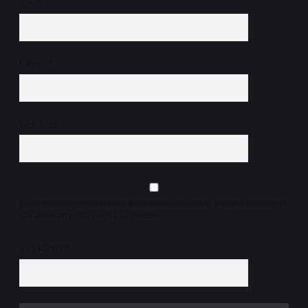
İsim*
E-Posta*
Web Sitesi
Daha sonraki yorumlarımda kullanılması için adım, e-posta adresim ve
site adresim bu tarayıcıya kaydedilsin.
9 - 5 kaçtır?
*