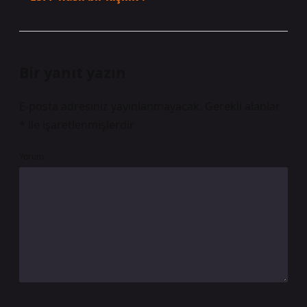
Bir yanıt yazın
E-posta adresiniz yayınlanmayacak.
Gerekli alanlar
*
ile işaretlenmişlerdir
Yorum