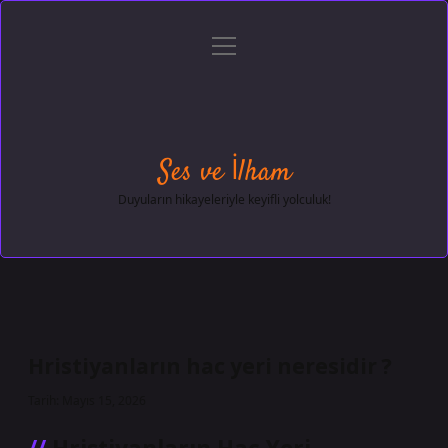
menüyü
Anasayfa
Gizlilik Politikası
Yasal Uyarı
aç
Hakkımızda
Ses ve İlham
Duyuların hikayeleriyle keyifli yolculuk!
Hristiyanların hac yeri neresidir ?
Tarih: Mayıs 15, 2026