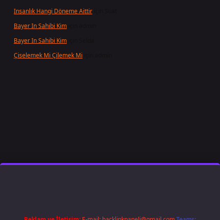
Insanlık Hangi Döneme Aittir
için
Suat
Bayer In Sahibi Kim
için
admin
Bayer In Sahibi Kim
için
Selda
Çiselemek Mi Çilemek Mi
için
admin
 giriş
famecasino
ilbet giriş
www.betexper.xyz/
Reklam ve İletişim:
E-mail:
backlinkpaneli@gmail.com
Teams: