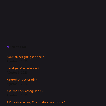
Sidebar
Son Yazılar
Kabız olunca gaz çıkarır mı ?
Ağustos 7, 2026
Başakşehir’de neler var ?
Ağustos 6, 2026
Karekök 0 neye eşittir ?
Ağustos 5, 2026
Avalimdir çek örneği nedir ?
Ağustos 4, 2026
1 Kuveyt dinarı kaç TL en pahalı para birimi ?