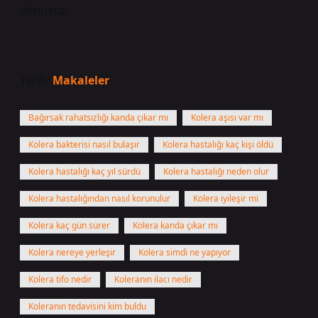
olmuştur.
Tarih:
Makaleler
Bağırsak rahatsızlığı kanda çıkar mı
Kolera aşısı var mı
Kolera bakterisi nasıl bulaşır
Kolera hastalığı kaç kişi öldü
Kolera hastalığı kaç yıl sürdü
Kolera hastalığı neden olur
Kolera hastalığından nasıl korunulur
Kolera iyileşir mi
Kolera kaç gün sürer
Kolera kanda çıkar mı
Kolera nereye yerleşir
Kolera simdi ne yapıyor
Kolera tifo nedir
Koleranın ilacı nedir
Koleranın tedavisini kim buldu