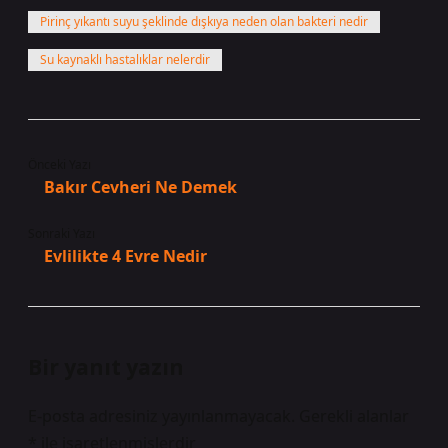
Pirinç yıkantı suyu şeklinde dışkıya neden olan bakteri nedir
Su kaynaklı hastalıklar nelerdir
Önceki Yazı
Bakır Cevheri Ne Demek
Sonraki Yazı
Evlilikte 4 Evre Nedir
Bir yanıt yazın
E-posta adresiniz yayınlanmayacak.
Gerekli alanlar
*
ile işaretlenmişlerdir