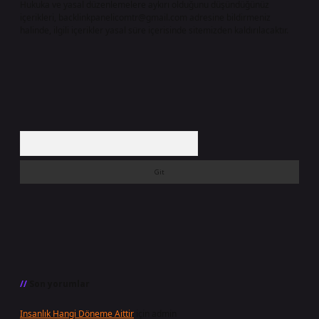
Hukuka ve yasal düzenlemelere aykırı olduğunu düşündüğünüz
içerikleri,
backlinkpanelicomtr@gmail.com
adresine bildirmeniz
halinde, ilgili içerikler yasal süre içerisinde sitemizden kaldırılacaktır.
Arama
Son yorumlar
Insanlık Hangi Döneme Aittir
için
admin