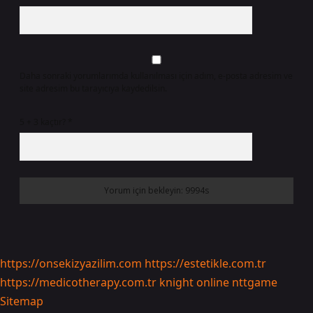
Daha sonraki yorumlarımda kullanılması için adım, e-posta adresim ve
site adresim bu tarayıcıya kaydedilsin.
5 + 3 kaçtır?
*
https://onsekizyazilim.com
https://estetikle.com.tr
https://medicotherapy.com.tr
knight online
nttgame
Sitemap