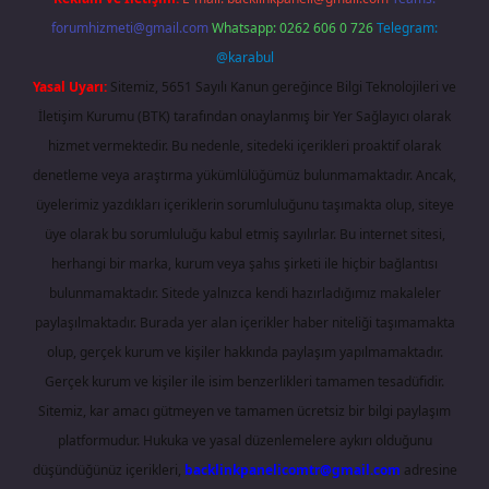
forumhizmeti@gmail.com
Whatsapp: 0262 606 0 726
Telegram:
@karabul
Yasal Uyarı:
Sitemiz, 5651 Sayılı Kanun gereğince Bilgi Teknolojileri ve
İletişim Kurumu (BTK) tarafından onaylanmış bir Yer Sağlayıcı olarak
hizmet vermektedir. Bu nedenle, sitedeki içerikleri proaktif olarak
denetleme veya araştırma yükümlülüğümüz bulunmamaktadır. Ancak,
üyelerimiz yazdıkları içeriklerin sorumluluğunu taşımakta olup, siteye
üye olarak bu sorumluluğu kabul etmiş sayılırlar. Bu internet sitesi,
herhangi bir marka, kurum veya şahıs şirketi ile hiçbir bağlantısı
bulunmamaktadır. Sitede yalnızca kendi hazırladığımız makaleler
paylaşılmaktadır. Burada yer alan içerikler haber niteliği taşımamakta
olup, gerçek kurum ve kişiler hakkında paylaşım yapılmamaktadır.
Gerçek kurum ve kişiler ile isim benzerlikleri tamamen tesadüfidir.
Sitemiz, kar amacı gütmeyen ve tamamen ücretsiz bir bilgi paylaşım
platformudur. Hukuka ve yasal düzenlemelere aykırı olduğunu
düşündüğünüz içerikleri,
backlinkpanelicomtr@gmail.com
adresine