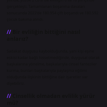
yılında, yüzde 21,6’sı ise evliliğin 6 ila 10 yılı içinde
gerçekleşti. Tamamlanan boşanma davaları
sonucunda 2022’de 180.954 çift boşandı ve 180.592
çocuk bakıma alındı.
Bir evliliğin bittiğini nasıl
anlarız?
Sadakat duygusu kaybolduğunda, yani kişi eşine
eskisi kadar bağlı hissetmediğinde, duygusal olarak
başkalarına yönelme, başkalarıyla cinsel fanteziler
kurma, bunları başkalarıyla paylaşma eğilimi
olduğunda ilişkinin bittiğine dair işaretler var
diyebiliriz.
Cinsellik olmadan evlilik yürür
mü?