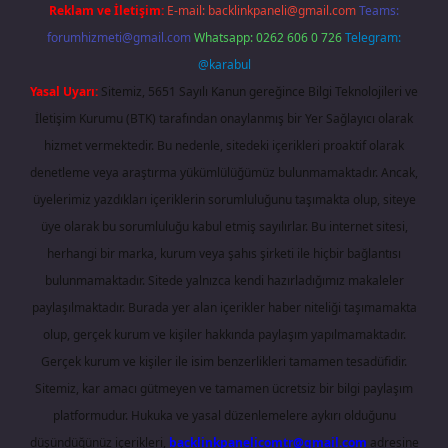
Reklam ve İletişim:
E-mail:
backlinkpaneli@gmail.com
Teams:
forumhizmeti@gmail.com
Whatsapp: 0262 606 0 726
Telegram:
@karabul
Yasal Uyarı:
Sitemiz, 5651 Sayılı Kanun gereğince Bilgi Teknolojileri ve
İletişim Kurumu (BTK) tarafından onaylanmış bir Yer Sağlayıcı olarak
hizmet vermektedir. Bu nedenle, sitedeki içerikleri proaktif olarak
denetleme veya araştırma yükümlülüğümüz bulunmamaktadır. Ancak,
üyelerimiz yazdıkları içeriklerin sorumluluğunu taşımakta olup, siteye
üye olarak bu sorumluluğu kabul etmiş sayılırlar. Bu internet sitesi,
herhangi bir marka, kurum veya şahıs şirketi ile hiçbir bağlantısı
bulunmamaktadır. Sitede yalnızca kendi hazırladığımız makaleler
paylaşılmaktadır. Burada yer alan içerikler haber niteliği taşımamakta
olup, gerçek kurum ve kişiler hakkında paylaşım yapılmamaktadır.
Gerçek kurum ve kişiler ile isim benzerlikleri tamamen tesadüfidir.
Sitemiz, kar amacı gütmeyen ve tamamen ücretsiz bir bilgi paylaşım
platformudur. Hukuka ve yasal düzenlemelere aykırı olduğunu
düşündüğünüz içerikleri,
backlinkpanelicomtr@gmail.com
adresine