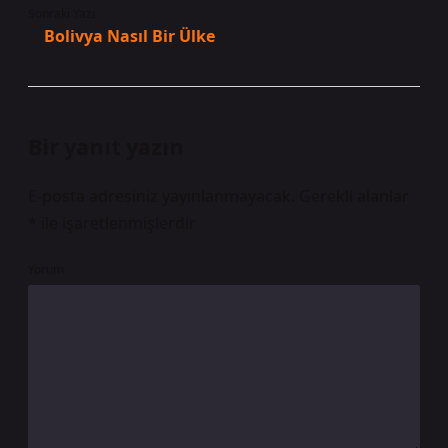
Sonraki Yazı
Bolivya Nasıl Bir Ülke
Bir yanıt yazın
E-posta adresiniz yayınlanmayacak.
Gerekli alanlar
*
ile işaretlenmişlerdir
Yorum