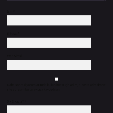
İsim*
E-Posta*
Web Sitesi
Daha sonraki yorumlarımda kullanılması için adım, e-posta adresim ve
site adresim bu tarayıcıya kaydedilsin.
5 + 3 kaçtır?
*