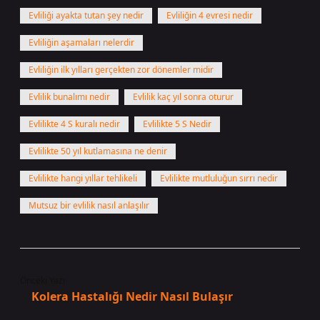
Evliliği ayakta tutan şey nedir
Evliliğin 4 evresi nedir
Evliliğin aşamaları nelerdir
Evliliğin ilk yılları gerçekten zor dönemler midir
Evlilik bunalımı nedir
Evlilik kaç yıl sonra oturur
Evlilikte 4 S kuralı nedir
Evlilikte 5 S Nedir
Evlilikte 50 yıl kutlamasına ne denir
Evlilikte hangi yıllar tehlikeli
Evlilikte mutluluğun sırrı nedir
Mutsuz bir evlilik nasıl anlaşılır
Önceki Yazı
Kolera Hastalığı Nedir Nasıl Bulaşır