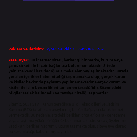
Reklam ve İletişim:
Skype: live:.cid.575569c608265c69
Yasal Uyarı:
Bu internet sitesi, herhangi bir marka, kurum veya
şahıs şirketi ile hiçbir bağlantısı bulunmamaktadır. Sitede
yalnızca kendi hazırladığımız makaleler paylaşılmaktadır. Burada
yer alan içerikler haber niteliği taşımamakta olup, gerçek kurum
ve kişiler hakkında paylaşım yapılmamaktadır. Gerçek kurum ve
kişiler ile isim benzerlikleri tamamen tesadüfidir. Sitemizdeki
bilgiler taslak halindedir ve tavsiye niteliği taşımazlar.
Sitemiz, 5651 Sayılı Kanun gereğince Bilgi Teknolojileri ve İletişim
Kurumu (BTK) tarafından onaylanmış bir Yer Sağlayıcı olarak hizmet
vermektedir. Bu nedenle, sitedeki içerikleri proaktif olarak denetleme
veya araştırma yükümlülüğümüz bulunmamaktadır. Ancak, üyelerimiz
yazdıkları içeriklerin sorumluluğunu taşımakta olup, siteye üye olarak
bu sorumluluğu kabul etmiş sayılırlar.