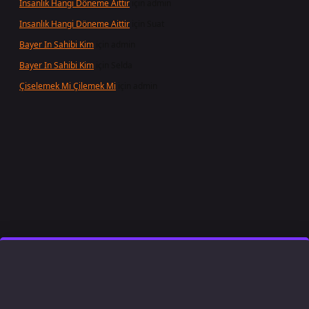
Insanlık Hangi Döneme Aittir
için
admin
Insanlık Hangi Döneme Aittir
için
Suat
Bayer In Sahibi Kim
için
admin
Bayer In Sahibi Kim
için
Selda
Çiselemek Mi Çilemek Mi
için
admin
t giriş
famecasino
ilbet giriş
www.betexper.xyz/