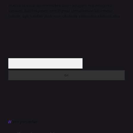
Hukuka ve yasal düzenlemelere aykırı olduğunu düşündüğünüz
içerikleri,
backlinkpanelicomtr@gmail.com
adresine bildirmeniz
halinde, ilgili içerikler yasal süre içerisinde sitemizden kaldırılacaktır.
Arama
Son yorumlar