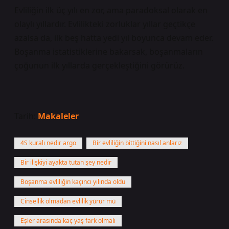
Evliliğin ilk üç yılı en zor, ama paradoksal olarak en
olaylı yıllardır. Evlilikteki zorluklar yıllar geçtikçe
azalsa da, ilk beş hatta yedi yıl boyunca devam eder.
Boşanma istatistiklerine bakarsak, boşanmaların
çoğunun ilk yıllarda gerçekleştiğini görürüz.
Tarih:
Makaleler
4S kuralı nedir argo
Bir evliliğin bittiğini nasıl anlarız
Bir ilişkiyi ayakta tutan şey nedir
Boşanma evliliğin kaçıncı yılında oldu
Cinsellik olmadan evlilik yürür mü
Eşler arasında kaç yaş fark olmalı