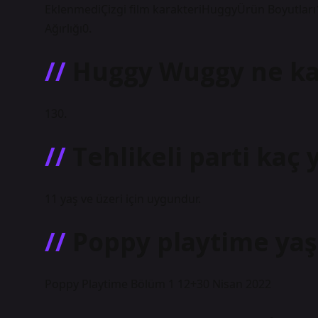
EklenmediÇizgi film karakteri‎HuggyÜrün Boyutları‎1
Ağırlığı‎0.
Huggy Wuggy ne ka
130.
Tehlikeli parti kaç
11 yaş ve üzeri için uygundur.
Poppy playtime yaş 
Poppy Playtime Bölüm 1 12+30 Nisan 2022