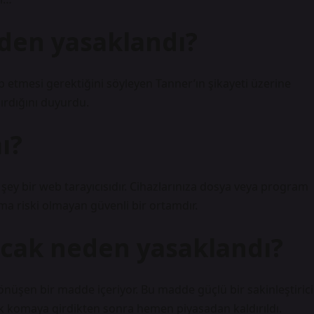
den yasaklandı?
 etmesi gerektiğini söyleyen Tanner’ın şikayeti üzerine
ırdığını duyurdu.
ı?
 şey bir web tarayıcısıdır. Cihazlarınıza dosya veya program
ma riski olmayan güvenli bir ortamdır.
ncak neden yasaklandı?
nüşen bir madde içeriyor. Bu madde güçlü bir sakinleştirici
uk komaya girdikten sonra hemen piyasadan kaldırıldı.