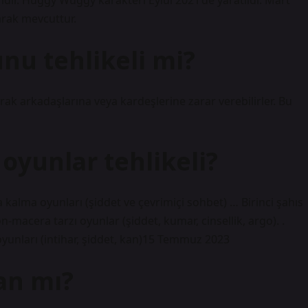
ir. Huggy Wuggy karakteri Eylül 2021’de yaratıldı. Mart
arak mevcuttur.
nu tehlikeli mi?
rak arkadaşlarına veya kardeşlerine zarar verebilirler. Bu
 oyunlar tehlikeli?
a kalma oyunları (şiddet ve çevrimiçi sohbet) … Birinci şahıs
n-macera tarzı oyunlar (şiddet, kumar, cinsellik, argo). .
oyunları (intihar, şiddet, kan)15 Temmuz 2023
an mı?