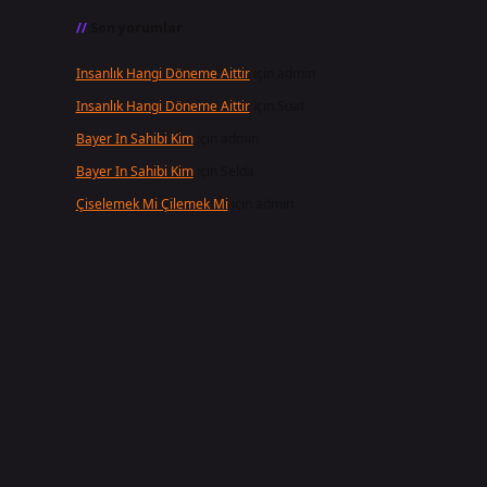
Son yorumlar
Insanlık Hangi Döneme Aittir
için
admin
Insanlık Hangi Döneme Aittir
için
Suat
Bayer In Sahibi Kim
için
admin
Bayer In Sahibi Kim
için
Selda
Çiselemek Mi Çilemek Mi
için
admin