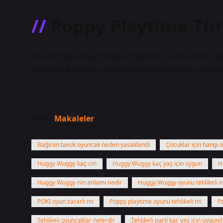
Poppy Playtime Tür
Ticaret Bakanlığı, “Poppy Playtime” oyunundaki dij
Bakanlık iki ürünü yasakladı ve oyuncakları pazarlay
Tarih:
Makaleler
Bağıran tavuk oyuncak neden yasaklandı
Çocuklar için hangi o
Huggy Wuggy kaç cm
Huggy Wuggy kaç yaş için uygun
H
Huggy Wuggy nin anlamı nedir
Huggy Wuggy oyunu tehlikeli 
POKI oyun zararlı mı
Poppy playtime oyunu tehlikeli mi
P
Tehlikeli oyuncaklar nelerdir
Tehlikeli parti kaç yaş için uygun