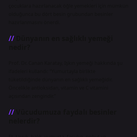
çocuklara hazırlanacak öğle yemekleri için mümkün
olduğunca bu dört besin grubundan besinler
hazırlanmasını önerdi.
Dünyanın en sağlıklı yemeği
nedir?
Prof. Dr. Canan Karatay, Işkın yemeği hakkında şu
ifadeleri kullandı: “Yumurtayla birlikte
tüketildiğinde dünyanın en sağlıklı yemeğidir.
Öncelikle antioksidan, vitamin ve C vitamini
açısından zengindir.”
Vücudumuza faydalı besinler
nelerdir?
Et, tavuk, balık, yumurta, fasulye, nohut ve