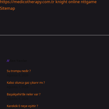
https://medicotherapy.com.tr
knight online
nttgame
Sitemap
Sidebar
Son Yazılar
Su trompu nedir ?
Ağustos 8, 2026
Kabız olunca gaz çıkarır mı ?
Ağustos 7, 2026
Başakşehir’de neler var ?
Ağustos 6, 2026
Karekök 0 neye eşittir ?