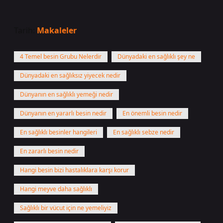
Tarih:
Makaleler
4 Temel besin Grubu Nelerdir
Dünyadaki en sağlıklı şey ne
Dünyadaki en sağlıksız yiyecek nedir
Dünyanın en sağlıklı yemeği nedir
Dünyanın en yararlı besin nedir
En önemli besin nedir
En sağlıklı besinler hangileri
En sağlıklı sebze nedir
En zararlı besin nedir
Hangi besin bizi hastalıklara karşı korur
Hangi meyve daha sağlıklı
Sağlıklı bir vücut için ne yemeliyiz