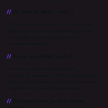
En önemli besin nedir?
Karbonhidratlar besinlerde en bol bulunan besin
öğesidir. Gün içerisinde tükettiğimiz yiyecek ve
içeceklerden aldığımız enerjinin %55-60’ı
karbonhidratlardan gelir.
En zararlı besin nedir?
En zararlı ve sağlıksız besinler.İşlenmiş
etler.Kızarmış yiyecekler.Tatlandırıcılar.Paketlenmiş
gıdalar.Margarin.Şekerlemeler, jöleli şekerler.Tavuk
nugget’ları.Beyaz şeker.Daha fazla makale…
Dünyanın en yararlı besin
nedir?