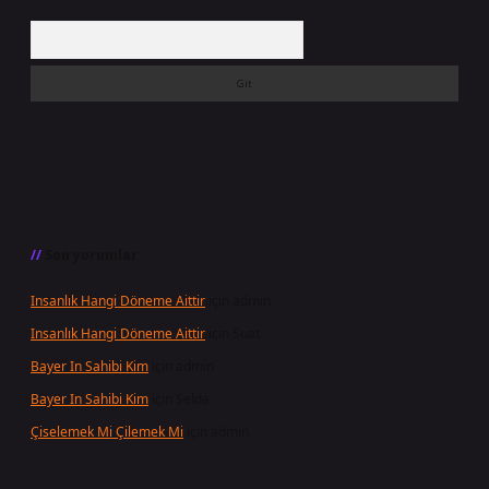
Arama
Son yorumlar
Insanlık Hangi Döneme Aittir
için
admin
Insanlık Hangi Döneme Aittir
için
Suat
Bayer In Sahibi Kim
için
admin
Bayer In Sahibi Kim
için
Selda
Çiselemek Mi Çilemek Mi
için
admin