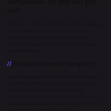
Dünyadaki en sağlıklı şey
ne?
Dünyanın en sağlıklı yiyeceği olarak kabul edilen ve
birçok uzman tarafından önerilen yiyecek,
genellikle “süper yiyecek” olarak adlandırılan
ıspanaktır. Ispanak, birçok sağlık yararı sağlayan
besinlerle doludur.
En sağlıklı besinler hangileri?
Sağlıklı, diyete uygun besinlerMevsimlik meyve ve
sebzeler.Yeşillikler.Süt ve süt ürünleri (hassasiyet
durumunda özel ürünler tüketilmelidir.)Et
ürünleri.Tavuk ve balık.Yumurta çeşitleri.Kuru
baklagiller.Yağlı tohumlar (badem, fındık, ceviz vb.)
)Daha fazla makale …•26 Nisan 2022