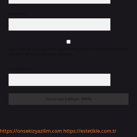
Web Sitesi
Daha sonraki yorumlarımda kullanılması için adım, e-posta adresim ve
site adresim bu tarayıcıya kaydedilsin.
5 + 3 kaçtır?
*
https://onsekizyazilim.com
https://estetikle.com.tr