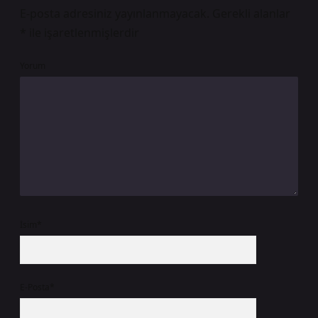
E-posta adresiniz yayınlanmayacak.
Gerekli alanlar
*
ile işaretlenmişlerdir
Yorum
İsim*
E-Posta*