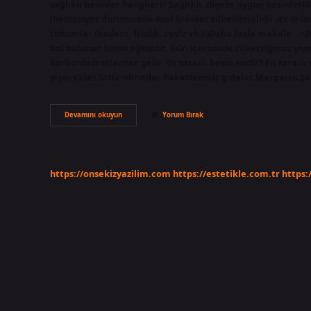
sağlıklı besinler hangileri? Sağlıklı, diyete uygun besinler
(hassasiyet durumunda özel ürünler tüketilmelidir.)Et ürünl
tohumlar (badem, fındık, ceviz vb.) )Daha fazla makale …•2
bol bulunan besin öğesidir. Gün içerisinde tükettiğimiz yiy
karbonhidratlardan gelir. En zararlı besin nedir? En zararlı 
yiyecekler.Tatlandırıcılar.Paketlenmiş gıdalar.Margarin.
Dünyanın
Devamını okuyun
Yorum Bırak
En
Sağlıklı
Besin
Nedir
https://onsekizyazilim.com
https://estetikle.com.tr
https: