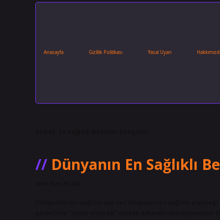
Anasayfa
Gizlilik Politikası
Yasal Uyarı
Hakkımızd
Etiket:
En sağlıklı besinler hangileri
Dünyanın En Sağlıklı Be
Tarih: Ekim 29, 2024
Dünyadaki en sağlıklı şey ne? Dünyanın en sağlıklı yiyeceğ
genellikle “süper yiyecek” olarak adlandırılan ıspanaktır. I