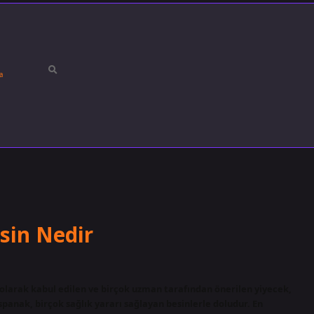
a
sin Nedir
i olarak kabul edilen ve birçok uzman tarafından önerilen yiyecek,
spanak, birçok sağlık yararı sağlayan besinlerle doludur. En