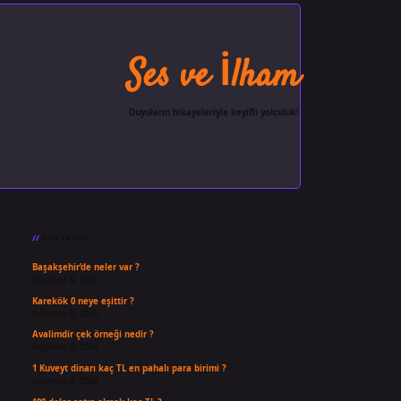
Ses ve İlham
Duyuların hikayeleriyle keyifli yolculuk!
Sidebar
ilbet giriş
famecasino
ilbet giri
Son Yazılar
Başakşehir’de neler var ?
Ağustos 6, 2026
Karekök 0 neye eşittir ?
Ağustos 5, 2026
Avalimdir çek örneği nedir ?
Ağustos 4, 2026
1 Kuveyt dinarı kaç TL en pahalı para birimi ?
Ağustos 3, 2026