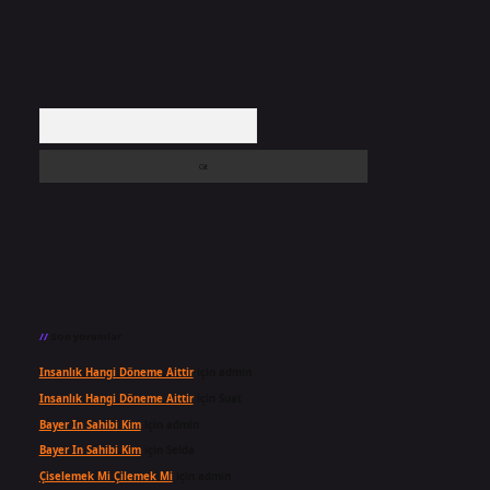
Arama
Son yorumlar
Insanlık Hangi Döneme Aittir
için
admin
Insanlık Hangi Döneme Aittir
için
Suat
Bayer In Sahibi Kim
için
admin
Bayer In Sahibi Kim
için
Selda
Çiselemek Mi Çilemek Mi
için
admin