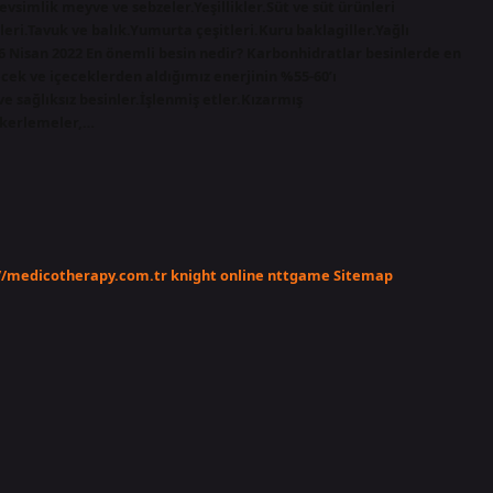
Mevsimlik meyve ve sebzeler.Yeşillikler.Süt ve süt ürünleri
eri.Tavuk ve balık.Yumurta çeşitleri.Kuru baklagiller.Yağlı
6 Nisan 2022 En önemli besin nedir? Karbonhidratlar besinlerde en
ecek ve içeceklerden aldığımız enerjinin %55-60’ı
ve sağlıksız besinler.İşlenmiş etler.Kızarmış
Şekerlemeler,…
//medicotherapy.com.tr
knight online
nttgame
Sitemap