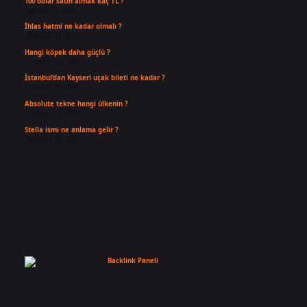
100 dolar satın almak kaç TL ?
Ağustos 3, 2026
İhlas hatmi ne kadar olmalı ?
Temmuz 31, 2026
Hangi köpek daha güçlü ?
Temmuz 30, 2026
İstanbul’dan Kayseri uçak bileti ne kadar ?
Temmuz 30, 2026
Absolute tekne hangi ülkenin ?
Temmuz 29, 2026
Stella ismi ne anlama gelir ?
Temmuz 28, 2026