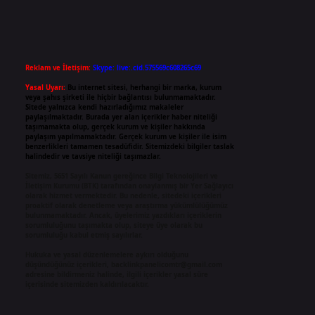
Reklam ve İletişim:
Skype: live:.cid.575569c608265c69
Yasal Uyarı:
Bu internet sitesi, herhangi bir marka, kurum
veya şahıs şirketi ile hiçbir bağlantısı bulunmamaktadır.
Sitede yalnızca kendi hazırladığımız makaleler
paylaşılmaktadır. Burada yer alan içerikler haber niteliği
taşımamakta olup, gerçek kurum ve kişiler hakkında
paylaşım yapılmamaktadır. Gerçek kurum ve kişiler ile isim
benzerlikleri tamamen tesadüfidir. Sitemizdeki bilgiler taslak
halindedir ve tavsiye niteliği taşımazlar.
Sitemiz, 5651 Sayılı Kanun gereğince Bilgi Teknolojileri ve
İletişim Kurumu (BTK) tarafından onaylanmış bir Yer Sağlayıcı
olarak hizmet vermektedir. Bu nedenle, sitedeki içerikleri
proaktif olarak denetleme veya araştırma yükümlülüğümüz
bulunmamaktadır. Ancak, üyelerimiz yazdıkları içeriklerin
sorumluluğunu taşımakta olup, siteye üye olarak bu
sorumluluğu kabul etmiş sayılırlar.
Hukuka ve yasal düzenlemelere aykırı olduğunu
düşündüğünüz içerikleri,
backlinkpanelicomtr@gmail.com
adresine bildirmeniz halinde, ilgili içerikler yasal süre
içerisinde sitemizden kaldırılacaktır.