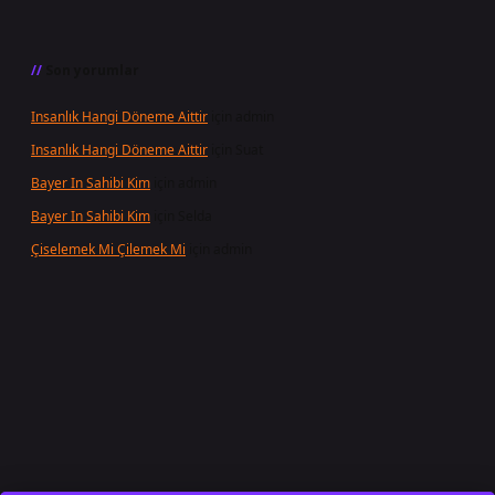
Son yorumlar
Insanlık Hangi Döneme Aittir
için
admin
Insanlık Hangi Döneme Aittir
için
Suat
Bayer In Sahibi Kim
için
admin
Bayer In Sahibi Kim
için
Selda
Çiselemek Mi Çilemek Mi
için
admin
et giriş
famecasino
ilbet giriş
www.betexper.xyz/