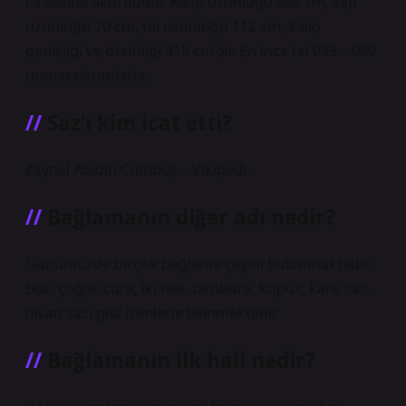
La sesine akortludur. Kalıp uzunluğu 525 cm, sap
uzunluğu 70 cm, tel uzunluğu 112 cm, kalıp
genişliği ve derinliği 315 cm’dir. En ince tel 035 – 040
numaralarındadır.
Saz’ı kim icat etti?
Zeynel Abidin Cümbüş – Vikipedi.
Bağlamanın diğer adı nedir?
Günümüzde birçok bağlama çeşidi bulunmaktadır.
Boz, çöğür, cura, iki telli, tambura, kopuz, kare saz,
divan sazı gibi isimlerle bilinmektedir.
Bağlamanın ilk hali nedir?