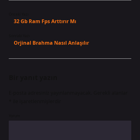
Önceki Yazı
32 Gb Ram Fps Arttırır Mı
Sonraki Yazı
Orjinal Brahma Nasıl Anlaşılır
Bir yanıt yazın
E-posta adresiniz yayınlanmayacak.
Gerekli alanlar
*
ile işaretlenmişlerdir
Yorum