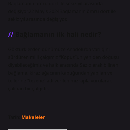
Bağlamanın ömrü dört ile sekiz yıl arasında
değişiyor.22 Mayıs 2024Bağlamanın ömrü dört ile
sekiz yıl arasında değişiyor.
Bağlamanın ilk hali nedir?
Göktürklerden günümüze Anadolu’da varlığını
sürdüren milli çalgımız “Kopuz”un yeniden doğuşu
diyebileceğimiz ve halk arasında Saz olarak bilinen
bağlama, kiraz ağacının kabuğundan yapılan ve
tellerine “tezene” adı verilen mızrapla vurularak
çalınan bir çalgıdır.
Tarih:
Makaleler