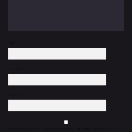
İsim*
E-Posta*
Web Sitesi
Daha sonraki yorumlarımda kullanılması için adım, e-posta adresim ve