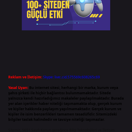
Reklam ve İletişim:
Skype: live:.cid.575569c608265c69
Yasal Uyarı:
Bu internet sitesi, herhangi bir marka, kurum veya
şahıs şirketi ile hiçbir bağlantısı bulunmamaktadır. Sitede
yalnızca kendi hazırladığımız makaleler paylaşılmaktadır. Burada
yer alan içerikler haber niteliği taşımamakta olup, gerçek kurum
ve kişiler hakkında paylaşım yapılmamaktadır. Gerçek kurum ve
kişiler ile isim benzerlikleri tamamen tesadüfidir. Sitemizdeki
bilgiler taslak halindedir ve tavsiye niteliği taşımazlar.
Sitemiz, 5651 Sayılı Kanun gereğince Bilgi Teknolojileri ve İletişim