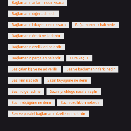
Bağlamanın anlamı nedir kısaca
Bağlamanın diğer adı nedir
Bağlamanın hikayesi nedir kısaca
Bağlamanın ilk hali nedir
Bağlamanın ömrü ne kadardır
Bağlamanın özellikleri nelerdir
Bağlamanın parçaları nelerdir
Cura kaç TL
Saz çalan kişiye ne ad verilir
Saz ve bağlamanın farkı nedir
Sazı kim icat etti
Sazın büyüğüne ne denir
Sazın diğer adı ne
Sazın iyi olduğu nasıl anlaşılır
Sazın küçüğüne ne denir
Sazın özellikleri nelerdir
Seri ve paralel bağlamanın özellikleri nelerdir