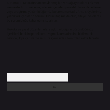
Kurumu (BTK) tarafından onaylanmış bir Yer Sağlayıcı olarak hizmet
vermektedir. Bu nedenle, sitedeki içerikleri proaktif olarak denetleme
veya araştırma yükümlülüğümüz bulunmamaktadır. Ancak, üyelerimiz
yazdıkları içeriklerin sorumluluğunu taşımakta olup, siteye üye olarak
bu sorumluluğu kabul etmiş sayılırlar.
Hukuka ve yasal düzenlemelere aykırı olduğunu düşündüğünüz
içerikleri,
backlinkpanelicomtr@gmail.com
adresine bildirmeniz
halinde, ilgili içerikler yasal süre içerisinde sitemizden kaldırılacaktır.
Arama