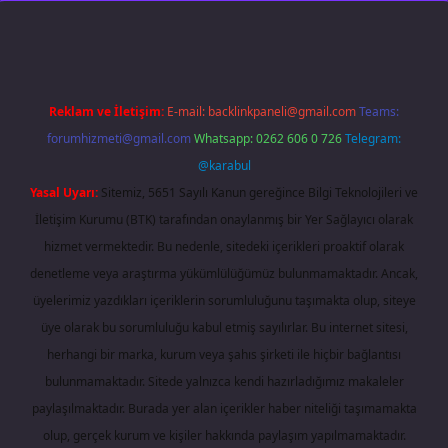
Reklam ve İletişim:
E-mail:
backlinkpaneli@gmail.com
Teams:
forumhizmeti@gmail.com
Whatsapp: 0262 606 0 726
Telegram:
@karabul
Yasal Uyarı:
Sitemiz, 5651 Sayılı Kanun gereğince Bilgi Teknolojileri ve
İletişim Kurumu (BTK) tarafından onaylanmış bir Yer Sağlayıcı olarak
hizmet vermektedir. Bu nedenle, sitedeki içerikleri proaktif olarak
denetleme veya araştırma yükümlülüğümüz bulunmamaktadır. Ancak,
üyelerimiz yazdıkları içeriklerin sorumluluğunu taşımakta olup, siteye
üye olarak bu sorumluluğu kabul etmiş sayılırlar. Bu internet sitesi,
herhangi bir marka, kurum veya şahıs şirketi ile hiçbir bağlantısı
bulunmamaktadır. Sitede yalnızca kendi hazırladığımız makaleler
paylaşılmaktadır. Burada yer alan içerikler haber niteliği taşımamakta
olup, gerçek kurum ve kişiler hakkında paylaşım yapılmamaktadır.