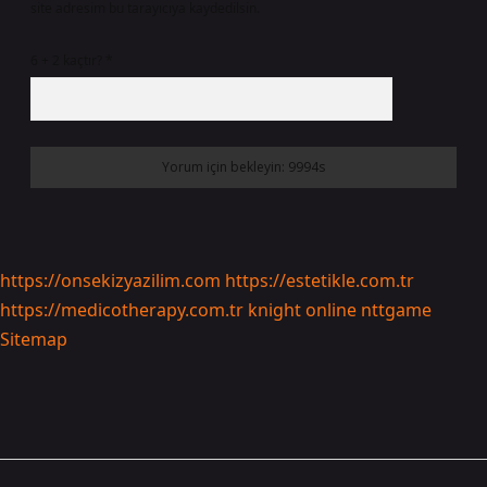
site adresim bu tarayıcıya kaydedilsin.
6 + 2 kaçtır?
*
https://onsekizyazilim.com
https://estetikle.com.tr
https://medicotherapy.com.tr
knight online
nttgame
Sitemap