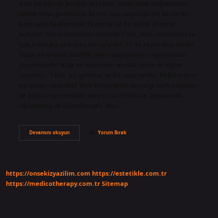
Bazı yörelerde bu sayı artabilir. Uzun saplı bağlamanın
tekne boyu genellikle 42 cm, sap uzunluğu ise 55 cm’dir.
Kısa saplı bağlamada 19 perde ve bir telde 21 nota
bulunur. Sazın özellikleri nelerdir? Saz, tüm melodileri ve
çok etkili bir sesi olan bir çalgıdır. 17 ila 24 perdesi vardır.
Sazın en önemli özelliği, şekli değişmeyen ağaçlardan
yapılmasıdır. Kısa ve uzun saplı olmak üzere iki tipte
incelenir. 7 teli, bir gövdesi ve bir sapı vardır. Bağlamanın
parçaları nelerdir? Türk kültüründe bu çalgı halk ozanları
ve âşıkları arasındaki usta-çırak ilişkisine dayanarak
öğrenilmiş ve öğretilmiştir. Bu…
Bağlamanın
Devamını okuyun
Yorum Bırak
Özellikleri
Nelerdir
Kısaca
https://onsekizyazilim.com
https://estetikle.com.tr
https://medicotherapy.com.tr
Sitemap