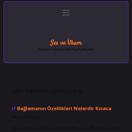
menüyü
Anasayfa
Gizlilik Politikası
Yasal Uyarı
aç
Hakkımızda
Ses ve İlham
Duyuların hikayeleriyle keyifli yolculuk!
Etiket:
Bağlamanın parçaları nelerdir
Bağlamanın Özellikleri Nelerdir Kısaca
Tarih: Aralık 20, 2024
Bağlamanın özellikleri nelerdir? Bir telde 25 nota bulunur.