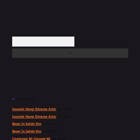
Arama
Son yorumlar
Insanlık Hangi Döneme Aittir
için
admin
Insanlık Hangi Döneme Aittir
için
Suat
Bayer In Sahibi Kim
için
admin
Bayer In Sahibi Kim
için
Selda
Çiselemek Mi Çilemek Mi
için
admin