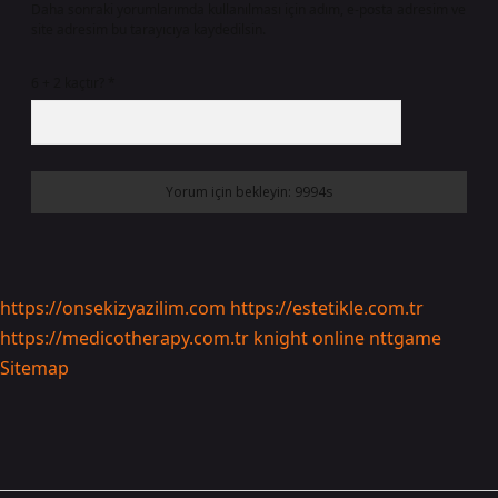
Daha sonraki yorumlarımda kullanılması için adım, e-posta adresim ve
site adresim bu tarayıcıya kaydedilsin.
6 + 2 kaçtır?
*
https://onsekizyazilim.com
https://estetikle.com.tr
https://medicotherapy.com.tr
knight online
nttgame
Sitemap