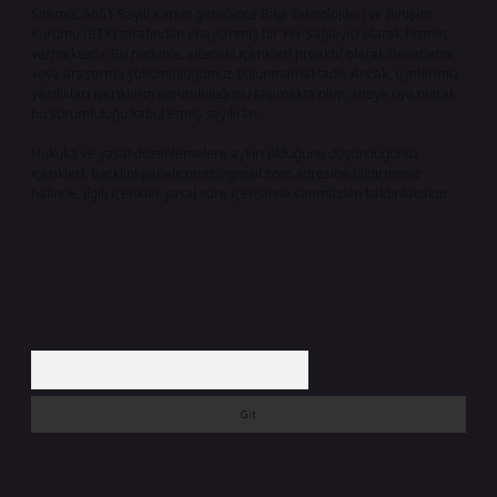
Sitemiz, 5651 Sayılı Kanun gereğince Bilgi Teknolojileri ve İletişim
Kurumu (BTK) tarafından onaylanmış bir Yer Sağlayıcı olarak hizmet
vermektedir. Bu nedenle, sitedeki içerikleri proaktif olarak denetleme
veya araştırma yükümlülüğümüz bulunmamaktadır. Ancak, üyelerimiz
yazdıkları içeriklerin sorumluluğunu taşımakta olup, siteye üye olarak
bu sorumluluğu kabul etmiş sayılırlar.
Hukuka ve yasal düzenlemelere aykırı olduğunu düşündüğünüz
içerikleri,
backlinkpanelicomtr@gmail.com
adresine bildirmeniz
halinde, ilgili içerikler yasal süre içerisinde sitemizden kaldırılacaktır.
Arama