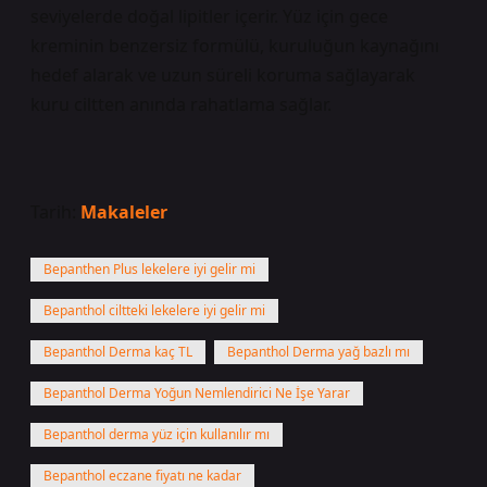
seviyelerde doğal lipitler içerir. Yüz için gece
kreminin benzersiz formülü, kuruluğun kaynağını
hedef alarak ve uzun süreli koruma sağlayarak
kuru ciltten anında rahatlama sağlar.
Tarih:
Makaleler
Bepanthen Plus lekelere iyi gelir mi
Bepanthol ciltteki lekelere iyi gelir mi
Bepanthol Derma kaç TL
Bepanthol Derma yağ bazlı mı
Bepanthol Derma Yoğun Nemlendirici Ne İşe Yarar
Bepanthol derma yüz için kullanılır mı
Bepanthol eczane fiyatı ne kadar