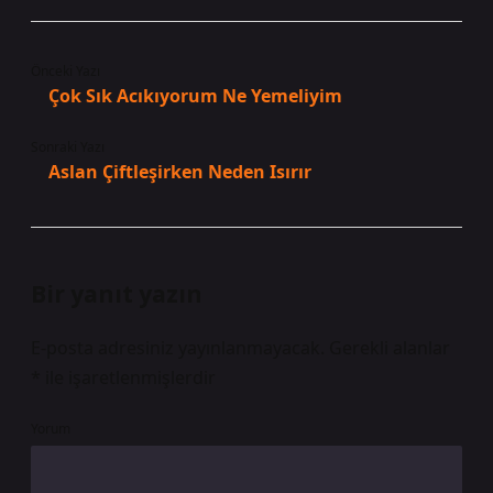
Önceki Yazı
Çok Sık Acıkıyorum Ne Yemeliyim
Sonraki Yazı
Aslan Çiftleşirken Neden Isırır
Bir yanıt yazın
E-posta adresiniz yayınlanmayacak.
Gerekli alanlar
*
ile işaretlenmişlerdir
Yorum