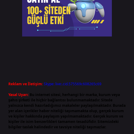
Reklam ve İletişim:
Skype: live:.cid.575569c608265c69
Yasal Uyarı:
Bu internet sitesi, herhangi bir marka, kurum veya
şahıs şirketi ile hiçbir bağlantısı bulunmamaktadır. Sitede
yalnızca kendi hazırladığımız makaleler paylaşılmaktadır. Burada
yer alan içerikler haber niteliği taşımamakta olup, gerçek kurum
ve kişiler hakkında paylaşım yapılmamaktadır. Gerçek kurum ve
kişiler ile isim benzerlikleri tamamen tesadüfidir. Sitemizdeki
bilgiler taslak halindedir ve tavsiye niteliği taşımazlar.