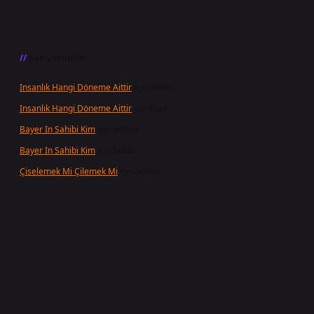
Son yorumlar
Insanlık Hangi Döneme Aittir
için
admin
Insanlık Hangi Döneme Aittir
için
Suat
Bayer In Sahibi Kim
için
admin
Bayer In Sahibi Kim
için
Selda
Çiselemek Mi Çilemek Mi
için
admin