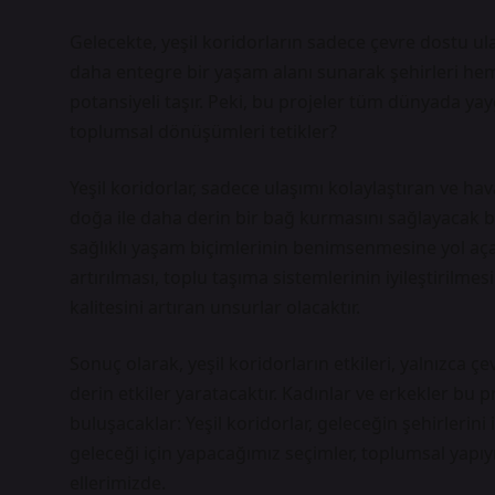
Gelecekte, yeşil koridorların sadece çevre dostu ula
daha entegre bir yaşam alanı sunarak şehirleri he
potansiyeli taşır. Peki, bu projeler tüm dünyada yay
toplumsal dönüşümleri tetikler?
Yeşil koridorlar, sadece ulaşımı kolaylaştıran ve hava
doğa ile daha derin bir bağ kurmasını sağlayacak b
sağlıklı yaşam biçimlerinin benimsenmesine yol açaca
artırılması, toplu taşıma sistemlerinin iyileştirilme
kalitesini artıran unsurlar olacaktır.
Sonuç olarak, yeşil koridorların etkileri, yalnızca ç
derin etkiler yaratacaktır. Kadınlar ve erkekler bu p
buluşacaklar: Yeşil koridorlar, geleceğin şehirlerini 
geleceği için yapacağımız seçimler, toplumsal yapıy
ellerimizde.