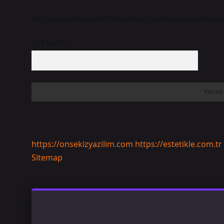
Daha sonraki yorumlarımda kullanılması için adım, e-posta adresim ve
6 + 2 kaçtır?
*
https://onsekizyazilim.com
https://estetikle.com.tr
Sitemap