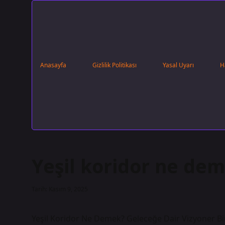
Anasayfa
Gizlilik Politikası
Yasal Uyarı
H
Yeşil koridor ne dem
Tarih: Kasım 9, 2025
Yeşil Koridor Ne Demek? Geleceğe Dair Vizyoner Bi