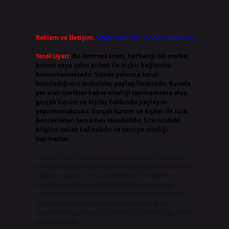
Reklam ve İletişim:
Skype: live:.cid.575569c608265c69
Yasal Uyarı:
Bu internet sitesi, herhangi bir marka,
kurum veya şahıs şirketi ile hiçbir bağlantısı
bulunmamaktadır. Sitede yalnızca kendi
hazırladığımız makaleler paylaşılmaktadır. Burada
yer alan içerikler haber niteliği taşımamakta olup,
gerçek kurum ve kişiler hakkında paylaşım
yapılmamaktadır. Gerçek kurum ve kişiler ile isim
benzerlikleri tamamen tesadüfidir. Sitemizdeki
bilgiler taslak halindedir ve tavsiye niteliği
taşımazlar.
e
Sitemiz, 5651 Sayılı Kanun gereğince Bilgi Teknolojileri
ve İletişim Kurumu (BTK) tarafından onaylanmış bir Yer
Sağlayıcı olarak hizmet vermektedir. Bu nedenle,
sitedeki içerikleri proaktif olarak denetleme veya
araştırma yükümlülüğümüz bulunmamaktadır. Ancak,
üyelerimiz yazdıkları içeriklerin sorumluluğunu
taşımakta olup, siteye üye olarak bu sorumluluğu kabul
etmiş sayılırlar.