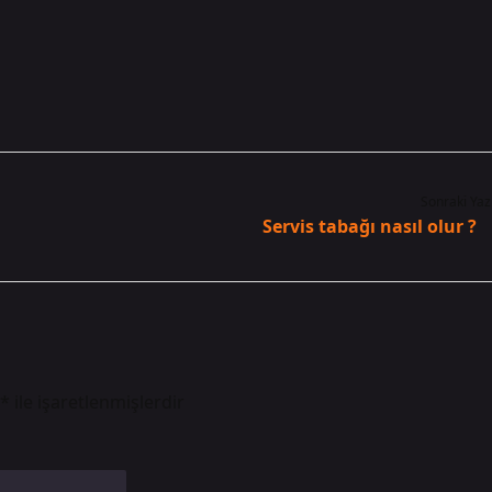
Sonraki Yaz
Servis tabağı nasıl olur ?
*
ile işaretlenmişlerdir