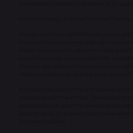
şekillendirecek toplumsal değişimlere de yol açabil
Erkeklerin Stratejik ve Analitik Tahminleri: Yeşil K
Stratejik düşünmeye eğilimli bir bakış açısıyla, yeşi
bu projelerin yalnızca çevreyi değil, aynı zamand
erkeğin bu tür projelere yaklaşımının daha analitik v
içindeki taşımacılığı kolaylaştırarak trafik sıkışıklığı
Düşünün, eğer şehirlerin merkezlerine ulaşım daha ko
tüketimi düşebilir ve bu da doğal olarak ekonomik 
Bununla birlikte, yeşil koridorların çevresel sürdü
oluşturacağı da merak konusu. Özellikle yeşil enerjiy
yaygınlaşması gibi gelişmeler, yalnızca çevreyi değil
bakıldığında, bu tür projelere yatırım yapan ülkele
temellerini atabilirler.