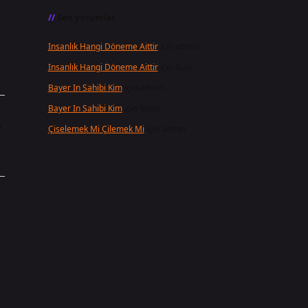
Son yorumlar
Insanlık Hangi Döneme Aittir
için
admin
Insanlık Hangi Döneme Aittir
için
Suat
Bayer In Sahibi Kim
için
admin
Bayer In Sahibi Kim
için
Selda
ı
Çiselemek Mi Çilemek Mi
için
admin