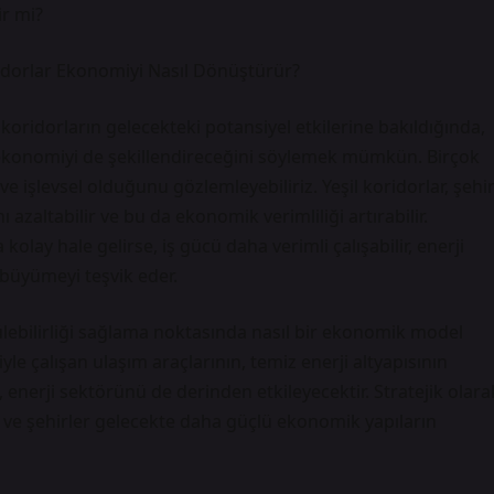
ir mi?
oridorlar Ekonomiyi Nasıl Dönüştürür?
l koridorların gelecekteki potansiyel etkilerine bakıldığında,
a ekonomiyi de şekillendireceğini söylemek mümkün. Birçok
e işlevsel olduğunu gözlemleyebiliriz. Yeşil koridorlar, şehi
nı azaltabilir ve bu da ekonomik verimliliği artırabilir.
lay hale gelirse, iş gücü daha verimli çalışabilir, enerji
büyümeyi teşvik eder.
rülebilirliği sağlama noktasında nasıl bir ekonomik model
le çalışan ulaşım araçlarının, temiz enerji altyapısının
, enerji sektörünü de derinden etkileyecektir. Stratejik olara
r ve şehirler gelecekte daha güçlü ekonomik yapıların