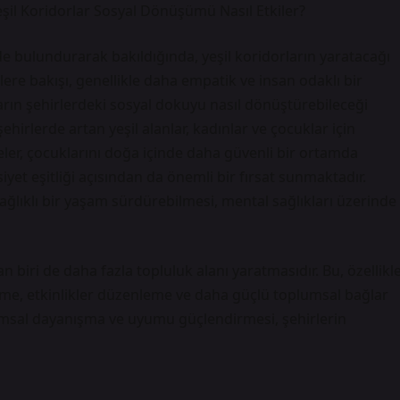
eşil Koridorlar Sosyal Dönüşümü Nasıl Etkiler?
de bulundurarak bakıldığında, yeşil koridorların yaratacağı
lere bakışı, genellikle daha empatik ve insan odaklı bir
rların şehirlerdeki sosyal dokuyu nasıl dönüştürebileceği
irlerde artan yeşil alanlar, kadınlar ve çocuklar için
neler, çocuklarını doğa içinde daha güvenli bir ortamda
siyet eşitliği açısından da önemli bir fırsat sunmaktadır.
ğlıklı bir yaşam sürdürebilmesi, mental sağlıkları üzerinde
an biri de daha fazla topluluk alanı yaratmasıdır. Bu, özellikl
şme, etkinlikler düzenleme ve daha güçlü toplumsal bağlar
plumsal dayanışma ve uyumu güçlendirmesi, şehirlerin