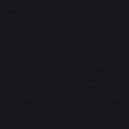
stu yaşam, sürdürülebilirlik gibi kavramlar her geçen gün
 büyük dönüşümün önemli bir parçası haline gelmiş
tkisi var ve gelecekte nasıl bir dönüşüm yaratabilir? İşte bu
oplumsal bir bakış açısıyla geleceği şekillendirecek
arı yaratma amacını güden projelerdir. Bu projelerde
dengeyi koruyan yolların oluşturulması ve doğal yaşamın
ar, yalnızca estetik değil, aynı zamanda çevresel anlamda da
şehirdeki hava kalitesini artırmak, biyoçeşitliliği
aha fazla etkileşimde bulunmasını sağlamak gibi amaçlar
olarak mı önemli, yoksa bu tür projeler geleceği