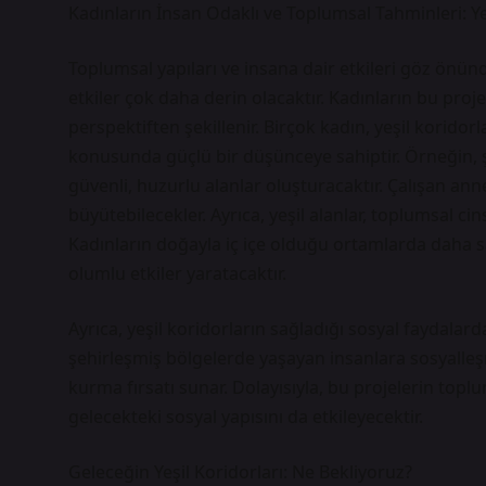
Kadınların İnsan Odaklı ve Toplumsal Tahminleri: Y
Toplumsal yapıları ve insana dair etkileri göz önün
etkiler çok daha derin olacaktır. Kadınların bu proje
perspektiften şekillenir. Birçok kadın, yeşil korido
konusunda güçlü bir düşünceye sahiptir. Örneğin, şeh
güvenli, huzurlu alanlar oluşturacaktır. Çalışan an
büyütebilecekler. Ayrıca, yeşil alanlar, toplumsal cin
Kadınların doğayla iç içe olduğu ortamlarda daha sa
olumlu etkiler yaratacaktır.
Ayrıca, yeşil koridorların sağladığı sosyal faydalard
şehirleşmiş bölgelerde yaşayan insanlara sosyalle
kurma fırsatı sunar. Dolayısıyla, bu projelerin to
gelecekteki sosyal yapısını da etkileyecektir.
Geleceğin Yeşil Koridorları: Ne Bekliyoruz?