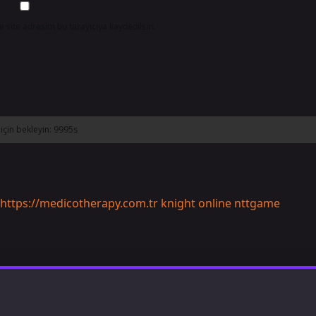
 site adresim bu tarayıcıya kaydedilsin.
https://medicotherapy.com.tr
knight online
nttgame