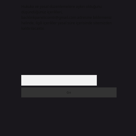
Hukuka ve yasal düzenlemelere aykırı olduğunu
düşündüğünüz içerikleri,
backlinkpanelicomtr@gmail.com
adresine bildirmeniz
halinde, ilgili içerikler yasal süre içerisinde sitemizden
kaldırılacaktır.
Arama