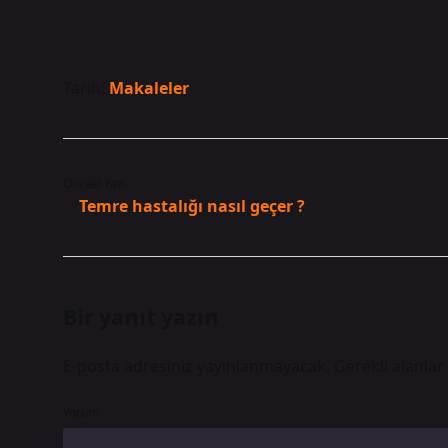
Tarih:
Makaleler
Önceki Yazı
Temre hastalığı nasıl geçer ?
Bir yanıt yazın
E-posta adresiniz yayınlanmayacak.
Gerekli alanlar
Yorum