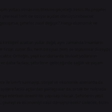
şım yolları olmasının ötesine geçeceği kesin. Bu projeler,
m çevresel hem de sosyal açıdan dönüştürebilecek
gınlaşırsa, şehirler nasıl değişir? Hangi ekonomik ve
 kirliliğini azaltan yollar değil, aynı zamanda insanların
ir fırsat sunar. Bu, hem bireysel hem de toplumsal düzeyde
ktır. Örneğin, yeşil koridorlarda bisiklet yollarının
si ve daha fazlası, şehirlerin geleceğinde sağlık ve yaşam
evre ile sınırlı kalmayıp, sosyal ve ekonomik alanlarda da
rojelere farklı açılardan yaklaşsalar da, ortak bir noktada
inşa ederken önemli bir yapı taşı olacak. Şehirlerin yeşil
ı, çevreyi ve ekonomiyi nasıl dönüştürecek? Gelecek, bizim