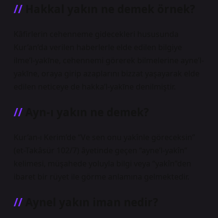
Hakkal yakın ne demek örnek?
Kâfirlerin cehenneme gidecekleri hususunda
Kur’an’da verilen haberlerle elde edilen bilgiye
ilme’l-yakīne, cehennemi görerek bilmelerine ayne’l-
yakīne, oraya girip azaplarını bizzat yaşayarak elde
edilen neticeye de hakka’l-yakīne denilmiştir.
Ayn-ı yakın ne demek?
Kur’an-ı Kerim’de “Ve sen onu yakînle göreceksin”
(et-Takâsür 102/7) âyetinde geçen “ayne’l-yakîn”
kelimesi, müşahede yoluyla bilgi veya “yakîn”den
ibaret bir rüyet ile görme anlamına gelmektedir.
Aynel yakın iman nedir?