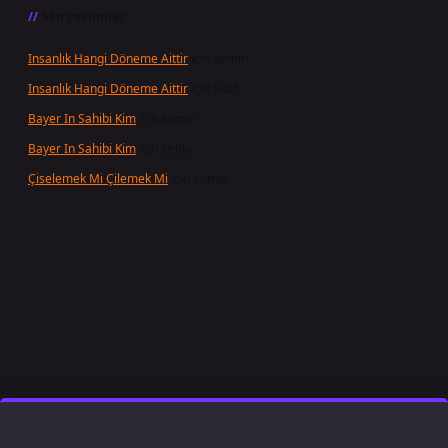
Son yorumlar
Insanlık Hangi Döneme Aittir
için
admin
Insanlık Hangi Döneme Aittir
için
Suat
Bayer In Sahibi Kim
için
admin
Bayer In Sahibi Kim
için
Selda
Çiselemek Mi Çilemek Mi
için
admin
etexper.xyz/