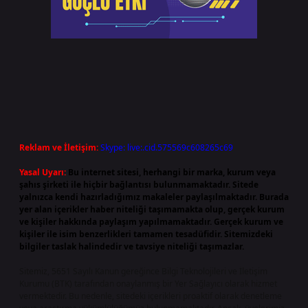
Reklam ve İletişim:
Skype: live:.cid.575569c608265c69
Yasal Uyarı:
Bu internet sitesi, herhangi bir marka, kurum veya
şahıs şirketi ile hiçbir bağlantısı bulunmamaktadır. Sitede
yalnızca kendi hazırladığımız makaleler paylaşılmaktadır. Burada
yer alan içerikler haber niteliği taşımamakta olup, gerçek kurum
ve kişiler hakkında paylaşım yapılmamaktadır. Gerçek kurum ve
kişiler ile isim benzerlikleri tamamen tesadüfidir. Sitemizdeki
bilgiler taslak halindedir ve tavsiye niteliği taşımazlar.
Sitemiz, 5651 Sayılı Kanun gereğince Bilgi Teknolojileri ve İletişim
Kurumu (BTK) tarafından onaylanmış bir Yer Sağlayıcı olarak hizmet
vermektedir. Bu nedenle, sitedeki içerikleri proaktif olarak denetleme