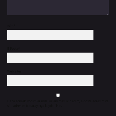
İsim*
E-Posta*
Web Sitesi
Daha sonraki yorumlarımda kullanılması için adım, e-posta adresim ve
site adresim bu tarayıcıya kaydedilsin.