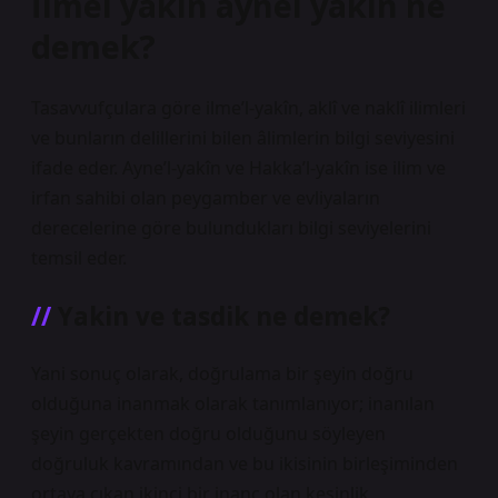
İlmel yakin aynel yakin ne
demek?
Tasavvufçulara göre ilme’l-yakîn, aklî ve naklî ilimleri
ve bunların delillerini bilen âlimlerin bilgi seviyesini
ifade eder. Ayne’l-yakîn ve Hakka’l-yakîn ise ilim ve
irfan sahibi olan peygamber ve evliyaların
derecelerine göre bulundukları bilgi seviyelerini
temsil eder.
Yakin ve tasdik ne demek?
Yani sonuç olarak, doğrulama bir şeyin doğru
olduğuna inanmak olarak tanımlanıyor; inanılan
şeyin gerçekten doğru olduğunu söyleyen
doğruluk kavramından ve bu ikisinin birleşiminden
ortaya çıkan ikinci bir inanç olan kesinlik