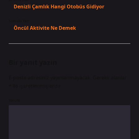
Denizli Çamlık Hangi Otobüs Gidiyor
Sonraki Yazı
Öncül Aktivite Ne Demek
Bir yanıt yazın
E-posta adresiniz yayınlanmayacak.
Gerekli alanlar
*
ile işaretlenmişlerdir
Yorum