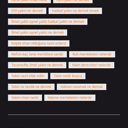
Ehli yakın ne demek
Hakkal yakın ne demek örnek
İlmel yakîn aynel yakîn hakkal yakîn ne demek
İlmel yakin aynel yakin ne demek
Kalpte iman olduğunu nasıl anlarız
Nefsin kaç tane mertebesi vardır
Ruh mertebeleri nelerdir
Tasavvufta ilmel yakın ne demek
Yakin dereceleri nelerdir
Yakin nasıl elde edilir
Yakin nedir kısaca
Yakin ve tasdik ne demek
Yakinen tanımak ne demek
Yakini iman nedir
Yakının mertebeleri nelerdir
Önceki Yazı