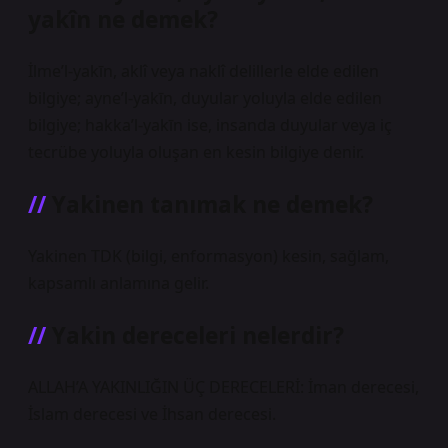
yakîn ne demek?
İlme’l-yakīn, aklî veya naklî delillerle elde edilen
bilgiye; ayne’l-yakīn, duyular yoluyla elde edilen
bilgiye; hakka’l-yakīn ise, insanda duyular veya iç
tecrübe yoluyla oluşan en kesin bilgiye denir.
Yakinen tanımak ne demek?
Yakinen TDK (bilgi, enformasyon) kesin, sağlam,
kapsamlı anlamına gelir.
Yakin dereceleri nelerdir?
ALLAH’A YAKINLIĞIN ÜÇ DERECELERİ: İman derecesi,
İslam derecesi ve İhsan derecesi.