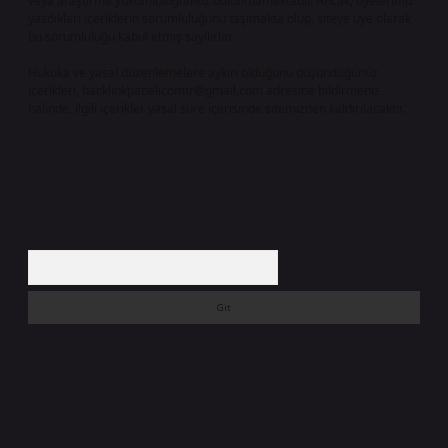
veya araştırma yükümlülüğümüz bulunmamaktadır. Ancak, üyelerimiz
yazdıkları içeriklerin sorumluluğunu taşımakta olup, siteye üye olarak
bu sorumluluğu kabul etmiş sayılırlar.
Hukuka ve yasal düzenlemelere aykırı olduğunu düşündüğünüz
içerikleri,
backlinkpanelicomtr@gmail.com
adresine bildirmeniz
halinde, ilgili içerikler yasal süre içerisinde sitemizden kaldırılacaktır.
Arama