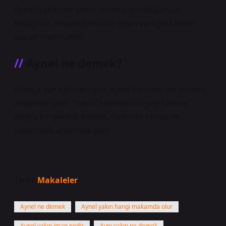
Ayne’l-yakîn; bir şeyin, mesela gördüğümüz,
bildiğimiz, hissettiğimiz bir şeyin varlığına kesin
olarak inanmaktır.
Aynel ne demek?
Arapça ayn kelimesi göz, aynel kelimesi ise gözlem
anlamına gelir. “Yakin” kelimesi bir şeyi tam ve
doğru bir şekilde bilmek, farkında olmak ve
öğrenmek anlamına gelir.
Tarih:
Makaleler
Aynel ne demek
Aynel yakın hangi makamda olur
Aynel yakın iman nedir
Aynı yakın ne demek