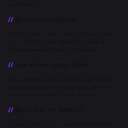
düşünüyoruz.”
Birkaç nasıl yazılır?
“A little”, “many”, “many”, “a few”, “a few”, “some”,
“any”, “none” ve “none” gibi belirsiz sıfatlar ve
zamirler geleneksel olarak yan yana yazılır.
Yad etmek hangi dilde?
yad – Nişanyan sözlüğü. Eski Türkçe yāt “yabancı”
kelimesinden türemiştir. Farsça yād یاد “hafıza,
hatırlama” kelimesinden ödünç alınmıştır.
Nigahban ne demek?
Nigehban; Bekçi, bekçi, koruyucu anlamına gelir.