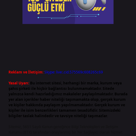
Reklam ve İletişim:
Skype: live:.cid.575569c608265c69
Yasal Uyarı:
Bu internet sitesi, herhangi bir marka, kurum veya
şahıs şirketi ile hiçbir bağlantısı bulunmamaktadır. Sitede
yalnızca kendi hazırladığımız makaleler paylaşılmaktadır. Burada
yer alan içerikler haber niteliği taşımamakta olup, gerçek kurum
ve kişiler hakkında paylaşım yapılmamaktadır. Gerçek kurum ve
kişiler ile isim benzerlikleri tamamen tesadüfidir. Sitemizdeki
bilgiler taslak halindedir ve tavsiye niteliği taşımazlar.
Sitemiz, 5651 Sayılı Kanun gereğince Bilgi Teknolojileri ve İletişim
Kurumu (BTK) tarafından onaylanmış bir Yer Sağlayıcı olarak hizmet