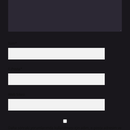
İsim*
E-Posta*
Web Sitesi
Daha sonraki yorumlarımda kullanılması için adım, e-posta adresim ve