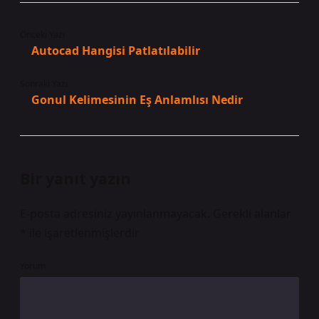
Önceki Yazı
Autocad Hangisi Patlatılabilir
Sonraki Yazı
Gonul Kelimesinin Eş Anlamlısı Nedir
Bir yanıt yazın
E-posta adresiniz yayınlanmayacak.
Gerekli alanlar
*
ile işaretlenmişlerdir
Yorum