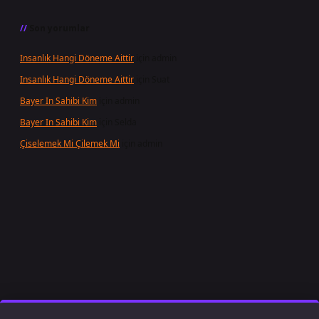
Son yorumlar
Insanlık Hangi Döneme Aittir
için
admin
Insanlık Hangi Döneme Aittir
için
Suat
Bayer In Sahibi Kim
için
admin
Bayer In Sahibi Kim
için
Selda
Çiselemek Mi Çilemek Mi
için
admin
bet giriş
famecasino
ilbet giriş
www.betexper.xyz/