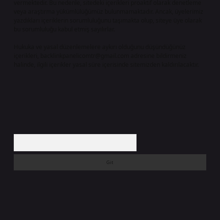
vermektedir. Bu nedenle, sitedeki içerikleri proaktif olarak denetleme
veya araştırma yükümlülüğümüz bulunmamaktadır. Ancak, üyelerimiz
yazdıkları içeriklerin sorumluluğunu taşımakta olup, siteye üye olarak
bu sorumluluğu kabul etmiş sayılırlar.
Hukuka ve yasal düzenlemelere aykırı olduğunu düşündüğünüz
içerikleri,
backlinkpanelicomtr@gmail.com
adresine bildirmeniz
halinde, ilgili içerikler yasal süre içerisinde sitemizden kaldırılacaktır.
Arama