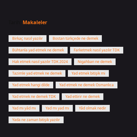
Tarih:
Makaleler
Birkaç nasıl yazılır
Bostan türkçede ne demek
Bühtanla yad etmek ne demek
Farketmek nasıl yazılır TDK
Hak etmek nasıl yazılır TDK 2024
Nigahban ne demek
Tazimle yad etmek ne demek
Yad etmek bitişik mi
Yad etmek hangi dilde
Yad etmek ne demek Osmanlıca
Yad etmek ne demek TDK
Yad ettirir ne demek
Yad mı yâd mı
Yad mı yad mı
Yâd olmak nedir
Yada ne zaman bitişik yazılır