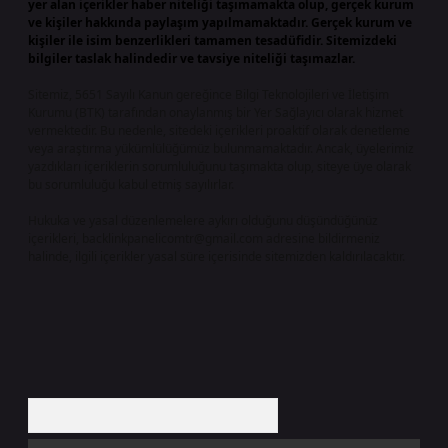
yer alan içerikler haber niteliği taşımamakta olup, gerçek kurum
ve kişiler hakkında paylaşım yapılmamaktadır. Gerçek kurum ve
kişiler ile isim benzerlikleri tamamen tesadüfidir. Sitemizdeki
bilgiler taslak halindedir ve tavsiye niteliği taşımazlar.
Sitemiz, 5651 Sayılı Kanun gereğince Bilgi Teknolojileri ve İletişim
Kurumu (BTK) tarafından onaylanmış bir Yer Sağlayıcı olarak hizmet
vermektedir. Bu nedenle, sitedeki içerikleri proaktif olarak denetleme
veya araştırma yükümlülüğümüz bulunmamaktadır. Ancak, üyelerimiz
yazdıkları içeriklerin sorumluluğunu taşımakta olup, siteye üye olarak
bu sorumluluğu kabul etmiş sayılırlar.
Hukuka ve yasal düzenlemelere aykırı olduğunu düşündüğünüz
içerikleri,
backlinkpanelicomtr@gmail.com
adresine bildirmeniz
halinde, ilgili içerikler yasal süre içerisinde sitemizden kaldırılacaktır.
Arama