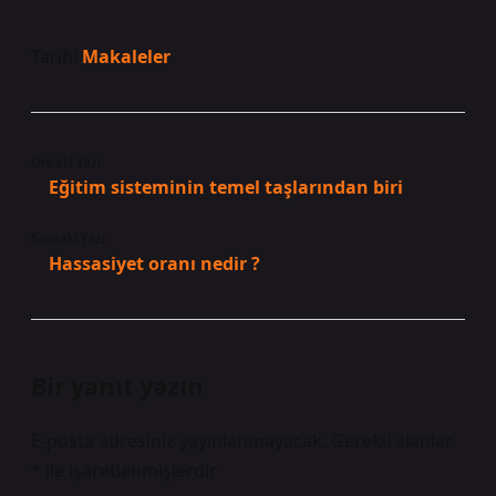
Tarih:
Makaleler
Önceki Yazı
Eğitim sisteminin temel taşlarından biri
Sonraki Yazı
Hassasiyet oranı nedir ?
Bir yanıt yazın
E-posta adresiniz yayınlanmayacak.
Gerekli alanlar
*
ile işaretlenmişlerdir