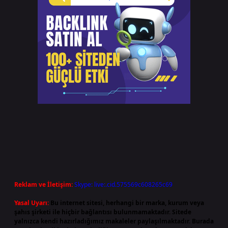
Reklam ve İletişim:
Skype: live:.cid.575569c608265c69
Yasal Uyarı:
Bu internet sitesi, herhangi bir marka, kurum veya
şahıs şirketi ile hiçbir bağlantısı bulunmamaktadır. Sitede
yalnızca kendi hazırladığımız makaleler paylaşılmaktadır. Burada