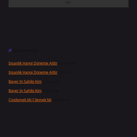
Son yorumlar
Insanlık Hangi Döneme Aittir
için
admin
Insanlık Hangi Döneme Aittir
için
Suat
Bayer In Sahibi Kim
için
admin
Bayer In Sahibi Kim
için
Selda
Çiselemek Mi Çilemek Mi
için
admin