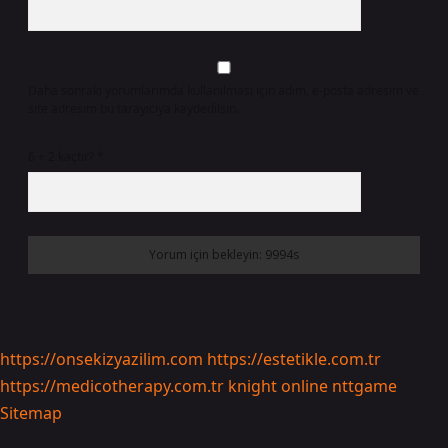
Daha sonraki yorumlarımda kullanılması için adım, e-posta adresim ve
site adresim bu tarayıcıya kaydedilsin.
6 + 2 kaçtır?
*
https://onsekizyazilim.com
https://estetikle.com.tr
https://medicotherapy.com.tr
knight online
nttgame
Sitemap