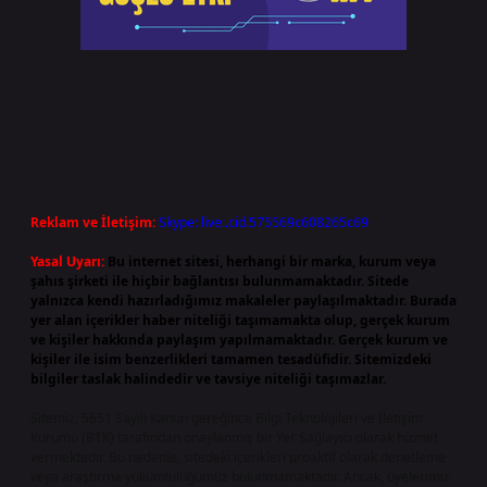
Reklam ve İletişim:
Skype: live:.cid.575569c608265c69
Yasal Uyarı:
Bu internet sitesi, herhangi bir marka, kurum veya
şahıs şirketi ile hiçbir bağlantısı bulunmamaktadır. Sitede
yalnızca kendi hazırladığımız makaleler paylaşılmaktadır. Burada
yer alan içerikler haber niteliği taşımamakta olup, gerçek kurum
ve kişiler hakkında paylaşım yapılmamaktadır. Gerçek kurum ve
kişiler ile isim benzerlikleri tamamen tesadüfidir. Sitemizdeki
bilgiler taslak halindedir ve tavsiye niteliği taşımazlar.
Sitemiz, 5651 Sayılı Kanun gereğince Bilgi Teknolojileri ve İletişim
Kurumu (BTK) tarafından onaylanmış bir Yer Sağlayıcı olarak hizmet
vermektedir. Bu nedenle, sitedeki içerikleri proaktif olarak denetleme
veya araştırma yükümlülüğümüz bulunmamaktadır. Ancak, üyelerimiz