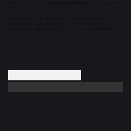
yazdıkları içeriklerin sorumluluğunu taşımakta olup, siteye üye olarak
bu sorumluluğu kabul etmiş sayılırlar.
Hukuka ve yasal düzenlemelere aykırı olduğunu düşündüğünüz
içerikleri,
backlinkpanelicomtr@gmail.com
adresine bildirmeniz
halinde, ilgili içerikler yasal süre içerisinde sitemizden kaldırılacaktır.
Arama