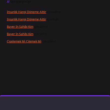
Son yorumlar
Insanlık Hangi Döneme Aittir
için
admin
Insanlık Hangi Döneme Aittir
için
Suat
Bayer In Sahibi Kim
için
admin
Bayer In Sahibi Kim
için
Selda
Çiselemek Mi Çilemek Mi
için
admin
et giriş
famecasino
ilbet giriş
www.betexper.xyz/