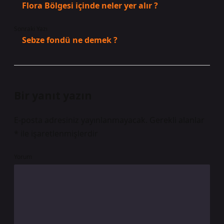
Flora Bölgesi içinde neler yer alır ?
Sonraki Yazı
Sebze fondü ne demek ?
Bir yanıt yazın
E-posta adresiniz yayınlanmayacak.
Gerekli alanlar
*
ile işaretlenmişlerdir
Yorum