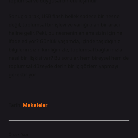
toplumsal ve duygusal bir etkileşimdir.
Sonuç olarak, USB flash bellek sadece bir nesne
değil, toplumsal bir işlevi ve varlığı olan bir aracı
haline gelir. Peki, bu nesnenin anlamı sizin için ne
ifade ediyor? Günlük yaşamda, içinde taşıdığınız
bilgilerin sizin kimliğinizle, toplumsal bağlarınızla
nasıl bir ilişkisi var? Bu sorular, hem bireysel hem de
toplumsal düzeyde derin bir iç gözlem yapmayı
gerektiriyor.
Tarih:
Makaleler
Önceki Yazı