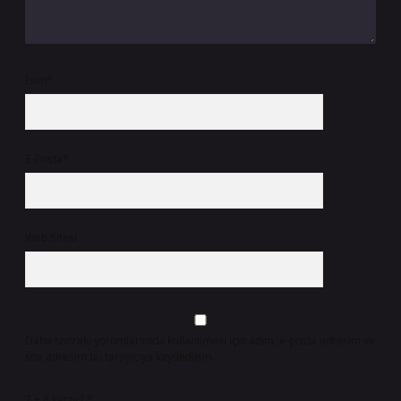
İsim*
E-Posta*
Web Sitesi
Daha sonraki yorumlarımda kullanılması için adım, e-posta adresim ve
site adresim bu tarayıcıya kaydedilsin.
7 + 8 kaçtır?
*