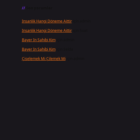
Son yorumlar
Insanlık Hangi Döneme Aittir
için
admin
Insanlık Hangi Döneme Aittir
için
Suat
Bayer In Sahibi Kim
için
admin
Bayer In Sahibi Kim
için
Selda
Çiselemek Mi Çilemek Mi
için
admin