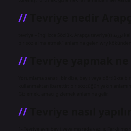
türemiş, “örtmek, gizlemek” anlamında fiiller vardır 
Tevriye nedir Arap
tevriye – İngilizce Sözlük. Arapça tawriya(t) تورية kelimesinden türeyen ve “amacı veya anlamı gizlemek, örtülü
bir sözle ima etmek” anlamına gelen wry kökünden g
Tevriye yapmak ne
Yorumlama sanatı, bir dize, beyit veya dörtlükte bir
kullanmaktan ibarettir; bir sözcüğün yakın anlamın
Gizlemek, amacı gizlemek anlamına gelir.
Tevriye nasıl yapılı
1- Tevriye aynı beyit veya mısrada yazılır. Farklı mı