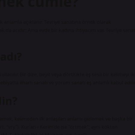
rnek cümle?
k anlamla açıklanır. Tevriye sanatına örnek olarak
ak da acıdır; Ama evde bir kadına ihtiyacım var. Tevriye sanat
 adı?
llanılır. Bir dize, beyit veya dörtlükte eş sesli bir kelimeyi ik
ebiyatta ilham sanatı ve yorum sanatı eş anlamlı kabul edilir
din?
lemek, kelimeden ilk anlaşılan anlamı gizlemek ve başka bir
t. “vry”). Kur’an-ı Kerim’de ise “örtmek”; aynı kökten