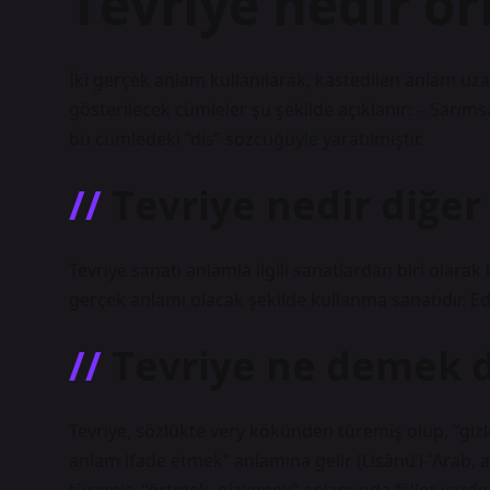
Tevriye nedir ö
İki gerçek anlam kullanılarak, kastedilen anlam uza
gösterilecek cümleler şu şekilde açıklanır: – Sarıms
bu cümledeki “dis” sözcüğüyle yaratılmıştır.
Tevriye nedir diğer
Tevriye sanatı anlamla ilgili sanatlardan biri olarak ku
gerçek anlamı olacak şekilde kullanma sanatıdır. Ed
Tevriye ne demek 
Tevriye, sözlükte very kökünden türemiş olup, “giz
anlam ifade etmek” anlamına gelir (Lisânü’l-ʿArab, ar