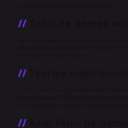
Fatiha okumak ve dua etmek çok kıymetlidir.
Tahir ne demek ed
Tahir ismi edebiyat ve sanat dünyasında sıkça geçer.
masumiyeti ve gerçeği temsil eder. Örneğin, ünlü Tü
sembolü olarak karşımıza çıkar.
Tevriye nedir örne
Çok fazla zarafet var çünkü sende, beyaz boynunda
dizesinde kullanılan “ben” kelimesi Tavriye sanatını
şairin kendisine hem de insan vücudundaki siyah n
Kelp Tahir ne dem