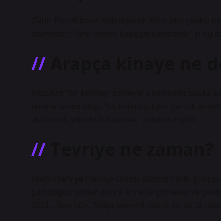
(Tahir Efendi bana Kelb diyerek iltifat etti; çünkü 
istemiştir: “Tahir Efendi köpeğin kendisidir” ki bu
Arapça kinaye ne 
Sözlükte “bir kelimeyi söyleyip o kelimeyle başka b
retorik terimi olup, “bir kelimeyi hem gerçek anlam
aktaracak şekilde kullanmak” anlamına gelir.
Tevriye ne zaman?
Yevm-i Terviye (Terviye Günü) Zilhicce’nin 8. günüd
gün doğumundan sonra Mina’ya gitmeleri ve geceyi 
2023… Son gün, Zihilja ayının 8. günü, bu yıl 26 Hazi