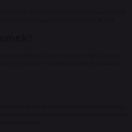
bana göre Kelb, Tahir (temiz) demektir. Aslında şunu demek
 da Tevriye’nin muhteşem bir örneğidir.) 11 Ocak 2024
demek?
ir anlamı kastetmek” anlamına gelen “kendi”. Arapça bir
ını hem de o anlamın dışında kastedilen ikinci anlamını
ür. Hacıların bu günde Mekke’de sabah namazını kılmaları,
Mina’da geçirmeleri sünnettir. İşte eğitim gününün tarihi
ran’a denk geliyor.