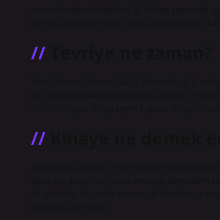
yorum sanatına ulaşılamaz. 2- Tevriye sanatında, yazıl
mısrada kelimenin mecaz veya çağrışım anlamı kaste
Tevriye ne zaman?
Yevm-i Terviye (Terviye Günü) Zilhicce’nin 8. günüd
gün doğumundan sonra Mina’ya gitmeleri ve geceyi 
2023… Son gün, Zihilja ayının 8. günü, bu yıl 26 Hazi
Kinaye ne demek e
Alegori veya alegori, bir fikri kapalı, dolaylı bir şeki
amaç için gerçek ve mecazi anlamda kelimelerin kull
bir anlamda, onu taklit etme niyeti olmadan ve eng
olarak da tanımlanır.