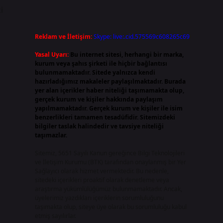
i
Reklam ve İletişim:
Skype: live:.cid.575569c608265c69
Yasal Uyarı:
Bu internet sitesi, herhangi bir marka,
kurum veya şahıs şirketi ile hiçbir bağlantısı
bulunmamaktadır. Sitede yalnızca kendi
hazırladığımız makaleler paylaşılmaktadır. Burada
yer alan içerikler haber niteliği taşımamakta olup,
gerçek kurum ve kişiler hakkında paylaşım
yapılmamaktadır. Gerçek kurum ve kişiler ile isim
benzerlikleri tamamen tesadüfidir. Sitemizdeki
bilgiler taslak halindedir ve tavsiye niteliği
taşımazlar.
Sitemiz, 5651 Sayılı Kanun gereğince Bilgi Teknolojileri
ve İletişim Kurumu (BTK) tarafından onaylanmış bir Yer
Sağlayıcı olarak hizmet vermektedir. Bu nedenle,
sitedeki içerikleri proaktif olarak denetleme veya
araştırma yükümlülüğümüz bulunmamaktadır. Ancak,
üyelerimiz yazdıkları içeriklerin sorumluluğunu
taşımakta olup, siteye üye olarak bu sorumluluğu kabul
etmiş sayılırlar.