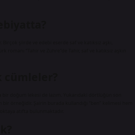
ebiyatta?
 Birçok şiirde ve edebi eserde saf ve katıksız aşkı,
rk romanı “Tahir ve Zühre”de Tahir, saf ve katıksız aşkın
k cümleler?
 bir doğum lekesi de lazım. Yukarıdaki dörtlüğün son
n bir örneğidir. Şairin burada kullandığı “ben” kelimesi hem
oktaya atıfta bulunmaktadır.
ek?