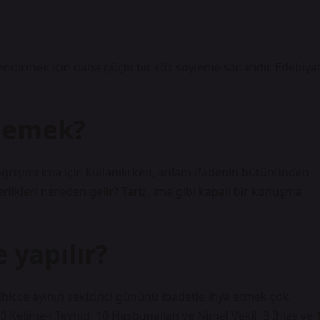
endirmek için daha güçlü bir söz söyleme sanatıdır. Edebiya
 demek?
çağrışımı ima için kullanılırken, anlam ifadenin bütününden
zerlikleri nereden gelir? Tariz, ima gibi kapalı bir konuşma
 yapılır?
hicce ayının sekizinci gününü ibadetle ihya etmek çok
 10 Kelime-i Tevhid, 10 Hasbunallah ve Nimel Vekîl, 3 İhlas ve 