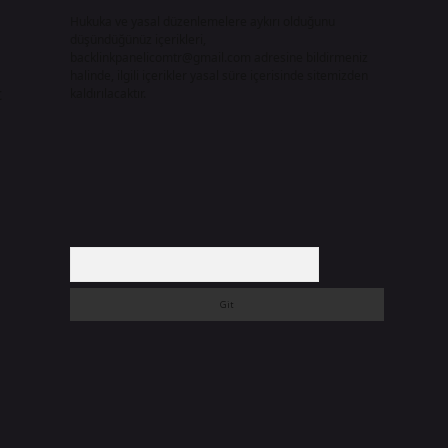
Hukuka ve yasal düzenlemelere aykırı olduğunu
düşündüğünüz içerikleri,
backlinkpanelicomtr@gmail.com
adresine bildirmeniz
halinde, ilgili içerikler yasal süre içerisinde sitemizden
t
kaldırılacaktır.
Arama
1