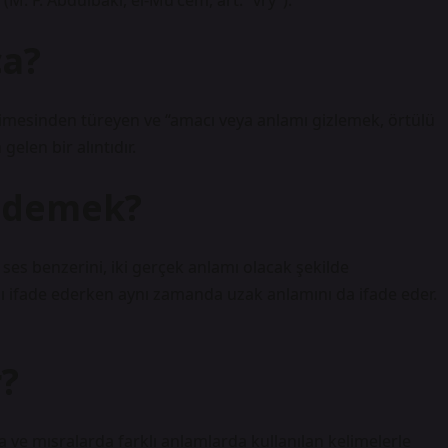
(M. F. Abdülbâkī, el-Muʿcem, art. “vry”).
ça?
elen bir alıntıdır.
 demek?
 ses benzerini, iki gerçek anlamı olacak şekilde
ı ifade ederken aynı zamanda uzak anlamını da ifade eder.
r?
sra ve mısralarda farklı anlamlarda kullanılan kelimelerle