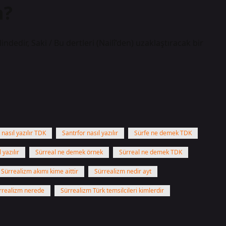
n?
 nasıl yazılır TDK
Santrfor nasıl yazılır
Sürfe ne demek TDK
 yazılır
Sürreal ne demek örnek
Sürreal ne demek TDK
Sürrealizm akımı kime aittir
Sürrealizm nedir ayt
rrealizm nerede
Sürrealizm Türk temsilcileri kimlerdir