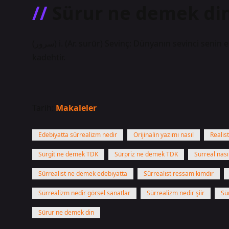
Sürur ne demek di
(ﺳﺮﻭﺭ) i. (Ar. surūr) Sevinç: Dünyanın sevinci senin elindedir, Saki / Bu dertleri (Nailî’den) uzaklaştıracak bir
kadehtir.
Tarih:
Makaleler
Edebiyatta sürrealizm nedir
Orijinalin yazımı nasıl
Realist
Sürgit ne demek TDK
Sürpriz ne demek TDK
Surreal nasıl
Sürrealist ne demek edebiyatta
Sürrealist ressam kimdir
Sürrealizm nedir görsel sanatlar
Sürrealizm nedir şiir
Sü
Sürur ne demek din