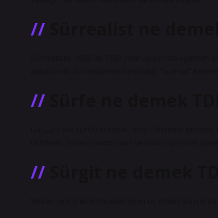
Sürrealist ne deme
Sürrealizm. 1920 ile 1930 yılları arasında egemen o
adlandırılır. Sürrealizmin türetildiği “surreal” kelim
Sürfe ne demek TD
(ﺳﺮﻓﻪ) i. (Ar. surfe) kurtçuk, tırtıl: Eriştenin böceğe, böceğin kelebeğe dönüştüğü anlarda, bu oluşumları
üstlenen, onların nabzı olan ve onları içeriden y
Sürgit ne demek T
Yelken ve kürekle hareket eden üç direkli büyük bir