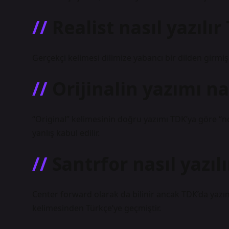
Realist nasıl yazılır
Gerçekçi kelimesi dilimize yabancı bir dilden girmiş 
Orijinalin yazımı na
“Original” kelimesinin doğru yazımı TDK’ya göre “no
yanlış kabul edilir.
Santrfor nasıl yazılı
Center forward olarak da bilinir ancak TDK’da yazım
kelimesinden Türkçe’ye geçmiştir.