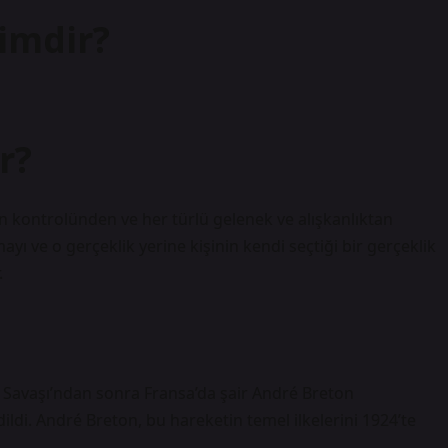
kimdir?
r?
in kontrolünden ve her türlü gelenek ve alışkanlıktan
yı ve o gerçeklik yerine kişinin kendi seçtiği bir gerçeklik
.
?
a Savaşı’ndan sonra Fransa’da şair André Breton
ildi. André Breton, bu hareketin temel ilkelerini 1924’te