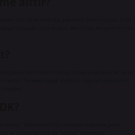
me aittir?
lvador Dali, Rene Magritte, Joan Miró, Pablo Picasso, Frida
Philippe Soupault, Louis Aragon, Rene Char, Benjamin Perret
t?
bilinçaltının derinliklerine nüfuz etmeyi amaçlayan bir sanat
ürrealizm hareketi olarak da bilinir, rasyonel düşüncenin
i amaçlar.
TDK?
verilmiştir: “Beklenmedik bir zamanda meydana gelen,
ısı ve Türkçe karşılığı ise “sürpriz” kelimesidir.