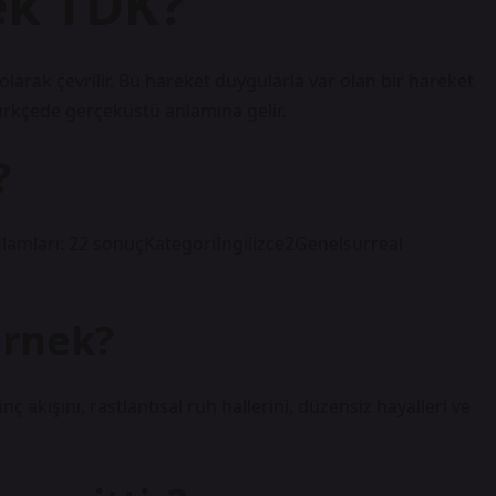
ek TDK?
larak çevrilir. Bu hareket duygularla var olan bir hareket
Türkçede gerçeküstü anlamına gelir.
?
nlamları: 22 sonuçKategoriİngilizce2Genelsurreal
örnek?
ç akışını, rastlantısal ruh hallerini, düzensiz hayalleri ve