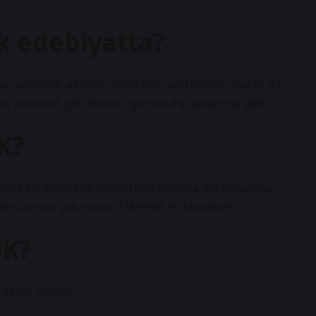
k edebiyatta?
lan edebi bir akımdır. Türkçede “surrealism” olarak da
esi; postreal, gerçeküstü, gerçek dışı anlamına gelir.
K?
öneten zaman yok mudur? (Ahmet H. Tanpınar)
DK?
 savaş gemisi.