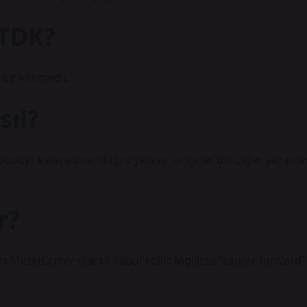
 TDK?
bir kelimedir.
sıl?
body” kelimesinin doğru yazımı “original”dir. Diğer yazımla
r?
ı Mittetürmer olarak kabul edilir. İngilizce “center forward”