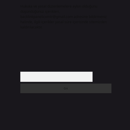
Hukuka ve yasal düzenlemelere aykırı olduğunu
düşündüğünüz içerikleri,
backlinkpanelicomtr@gmail.com
adresine bildirmeniz
halinde, ilgili içerikler yasal süre içerisinde sitemizden
kaldırılacaktır.
Arama