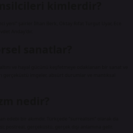
silcileri kimlerdir?
nci yeni” şairler İlhan Berk, Oktay Rıfat Turgut Uyar, Ece
vdet Anday’dır.
rsel sanatlar?
altını ve hayal gücünü keşfetmeye odaklanan bir sanat ve
ları gerçeküstü imgeler, absürt durumlar ve mantıksal
izm nedir?
lan edebi bir akımdır. Türkçede “surrealism” olarak da
esi; postreal, gerçeküstü, gerçek dışı anlamına gelir.