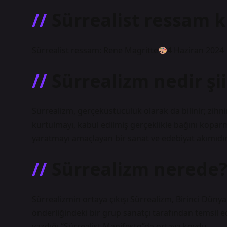
Sürrealist ressam 
Sürrealist ressam: Rene Magritte
4 Haziran 2024
Sürrealizm nedir şii
Sürrealizm, gerçeküstücülük olarak da bilinir; zihn
kurtulmayı, kabul edilmiş gerçeklikle bağını koparma
yaratmayı amaçlayan bir sanat ve edebiyat akımıdır
Sürrealizm nerede
Sürrealizmin ortaya çıkışı Sürrealizm, Birinci Düny
önderliğindeki bir grup sanatçı tarafından temsil ed
yazdığı “Sürrealist Manifesto”da ortaya koydu.