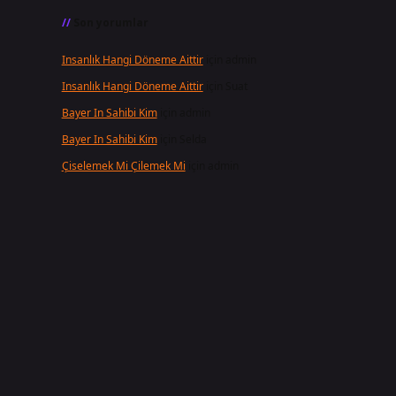
Son yorumlar
Insanlık Hangi Döneme Aittir
için
admin
Insanlık Hangi Döneme Aittir
için
Suat
Bayer In Sahibi Kim
için
admin
Bayer In Sahibi Kim
için
Selda
Çiselemek Mi Çilemek Mi
için
admin