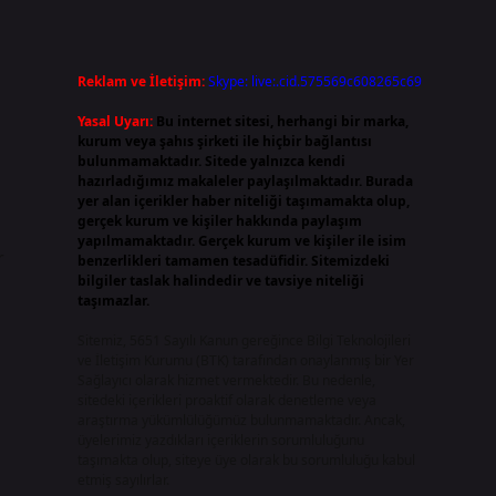
Reklam ve İletişim:
Skype: live:.cid.575569c608265c69
Yasal Uyarı:
Bu internet sitesi, herhangi bir marka,
kurum veya şahıs şirketi ile hiçbir bağlantısı
bulunmamaktadır. Sitede yalnızca kendi
hazırladığımız makaleler paylaşılmaktadır. Burada
yer alan içerikler haber niteliği taşımamakta olup,
gerçek kurum ve kişiler hakkında paylaşım
yapılmamaktadır. Gerçek kurum ve kişiler ile isim
r
benzerlikleri tamamen tesadüfidir. Sitemizdeki
bilgiler taslak halindedir ve tavsiye niteliği
taşımazlar.
Sitemiz, 5651 Sayılı Kanun gereğince Bilgi Teknolojileri
ve İletişim Kurumu (BTK) tarafından onaylanmış bir Yer
Sağlayıcı olarak hizmet vermektedir. Bu nedenle,
sitedeki içerikleri proaktif olarak denetleme veya
araştırma yükümlülüğümüz bulunmamaktadır. Ancak,
üyelerimiz yazdıkları içeriklerin sorumluluğunu
taşımakta olup, siteye üye olarak bu sorumluluğu kabul
etmiş sayılırlar.