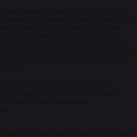
 ve dönüşümlerin yansımasıdır. Her kelime bir anlatı, her
nı, ilişkilerini ve güç dinamiklerini anlamak, bazen en derin
radan ve gündelik olaylarda da kendini gösterir. “Şube
iyatçı gözünden bakıldığında, yalnızca bir iş yerinde
oplumsal yapıyı, güç ilişkilerini, hiyerarşiyi ve bireysel
eki, bir şube müdürü atamasının ardındaki insanlık hallerini
dilindeki semboller, anlatı teknikleri ve karakterlerin içsel
ını gösterir.
ışıyla ele alarak, bu sürecin derinliklerinde yatan
ceğiz. Edebiyat kuramları, metinler arası ilişkiler ve
nlama geldiğini yeniden tanımlayacağız.
ması
aşka bir yere aktarılmasıdır. Bu, yalnızca bir işyerindeki