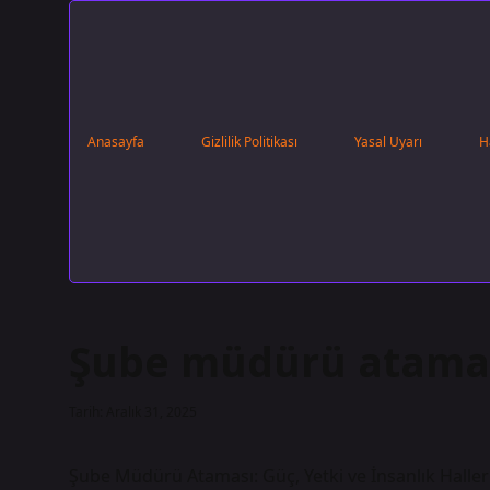
Anasayfa
Gizlilik Politikası
Yasal Uyarı
H
Şube müdürü ataması
Tarih: Aralık 31, 2025
Şube Müdürü Ataması: Güç, Yetki ve İnsanlık Halleri