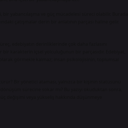
, bir yabancılaşma ve güç mücadelesi süreci olabilir. Burada
ındaki çatışmalar derin bir anlatının parçası haline gelir.
reç, edebiyatın derinliklerinde çok daha fazlasını
r bir karakterin içsel yolculuğunun bir parçasıdır. Edebiyat,
 olarak görmekle kalmaz; insan psikolojisinin, toplumsal
ştürür? Bir yönetici ataması, yalnızca bir kişinin statüsünü
bir dönüşüm sürecine sokar mı? Bu yazıyı okuduktan sonra,
 güç değişimi veya yükseliş hakkında düşünmeye