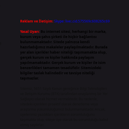
n
Reklam ve İletişim:
Skype: live:.cid.575569c608265c69
Yasal Uyarı:
Bu internet sitesi, herhangi bir marka,
kurum veya şahıs şirketi ile hiçbir bağlantısı
bulunmamaktadır. Sitede yalnızca kendi
e
hazırladığımız makaleler paylaşılmaktadır. Burada
yer alan içerikler haber niteliği taşımamakta olup,
gerçek kurum ve kişiler hakkında paylaşım
yapılmamaktadır. Gerçek kurum ve kişiler ile isim
benzerlikleri tamamen tesadüfidir. Sitemizdeki
bilgiler taslak halindedir ve tavsiye niteliği
taşımazlar.
Sitemiz, 5651 Sayılı Kanun gereğince Bilgi Teknolojileri
ve İletişim Kurumu (BTK) tarafından onaylanmış bir Yer
Sağlayıcı olarak hizmet vermektedir. Bu nedenle,
sitedeki içerikleri proaktif olarak denetleme veya
araştırma yükümlülüğümüz bulunmamaktadır. Ancak,
üyelerimiz yazdıkları içeriklerin sorumluluğunu
taşımakta olup, siteye üye olarak bu sorumluluğu kabul
etmiş sayılırlar.