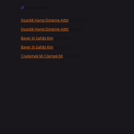
Son yorumlar
,
Insanlık Hangi Döneme Aittir
için
admin
Insanlık Hangi Döneme Aittir
için
Suat
Bayer In Sahibi Kim
için
admin
Bayer In Sahibi Kim
için
Selda
Çiselemek Mi Çilemek Mi
için
admin