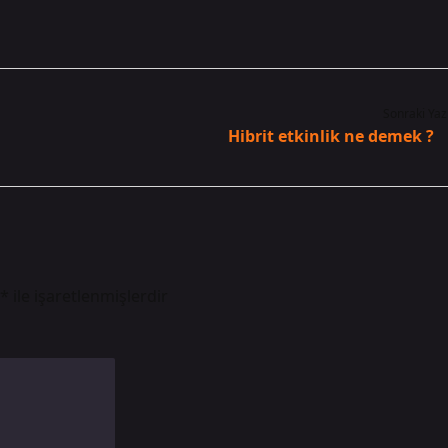
Sonraki Yaz
Hibrit etkinlik ne demek ?
*
ile işaretlenmişlerdir