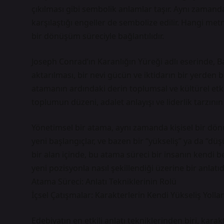
çıkılması gibi sembolik anlamlar taşır. Aynı zamanda
karşılaştığı engeller de sembolize edilir. Hangi met
bir dönüşüm süreciyle bağlantılıdır.
Joseph Conrad’ın Karanlığın Yüreği adlı eserinde, Ba
aktarılması, bir nevi gücün ve iktidarın bir yerden b
atamanın ardındaki derin toplumsal ve kültürel etk
toplumun düzeni, adalet anlayışı ve liderlik tarzının 
Yönetimsel bir atama, aynı zamanda kişisel bir dönüş
yeni başlangıçlar, ve bazen bir “yükseliş” ya da “d
bir alan içinde, bu atama süreci bir insanın kendi b
yeni pozisyonla nasıl şekillendiği üzerine bir anlatıdı
Atama Süreci: Anlatı Tekniklerinin Rolü
İçsel Çatışmalar: Karakterlerin Kendi Yükseliş Yollar
Edebiyatın en etkili anlatı tekniklerinden biri, kar