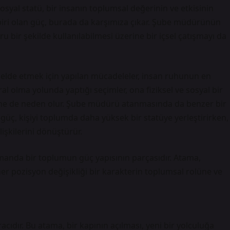
sosyal statü, bir insanın toplumsal değerinin ve etkisinin
biri olan güç, burada da karşımıza çıkar. Şube müdürünün
 bir şekilde kullanılabilmesi üzerine bir içsel çatışmayı da
 elde etmek için yapılan mücadeleler, insan ruhunun en
ral olma yolunda yaptığı seçimler, ona fiziksel ve sosyal bir
ne de neden olur. Şube müdürü atanmasında da benzer bir
e güç, kişiyi toplumda daha yüksek bir statüye yerleştirirken,
lişkilerini dönüştürür.
amanda bir toplumun güç yapısının parçasıdır. Atama,
er pozisyon değişikliği bir karakterin toplumsal rolüne ve
ıdır. Bu atama, bir kapının açılması, yeni bir yolculuğa