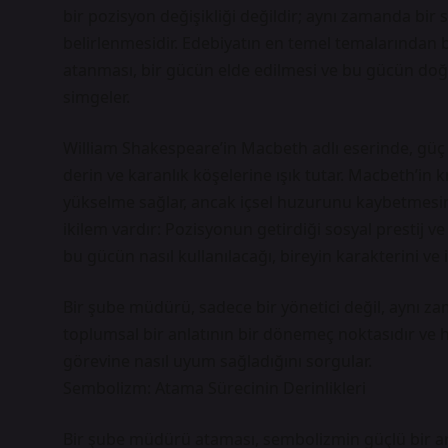
bir pozisyon değişikliği değildir; aynı zamanda bir 
belirlenmesidir. Edebiyatın en temel temalarından 
atanması, bir gücün elde edilmesi ve bu gücün doğru
simgeler.
William Shakespeare’in Macbeth adlı eserinde, güç
derin ve karanlık köşelerine ışık tutar. Macbeth’in k
yükselme sağlar, ancak içsel huzurunu kaybetmesi
ikilem vardır: Pozisyonun getirdiği sosyal prestij v
bu gücün nasıl kullanılacağı, bireyin karakterini ve i
Bir şube müdürü, sadece bir yönetici değil, aynı z
toplumsal bir anlatının bir dönemeç noktasıdır ve h
görevine nasıl uyum sağladığını sorgular.
Sembolizm: Atama Sürecinin Derinlikleri
Bir şube müdürü ataması, sembolizmin güçlü bir arac