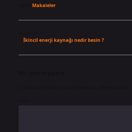
Tarih:
Makaleler
Önceki Yazı
İkincil enerji kaynağı nedir besin ?
Bir yanıt yazın
E-posta adresiniz yayınlanmayacak.
Gerekli alanlar
Yorum