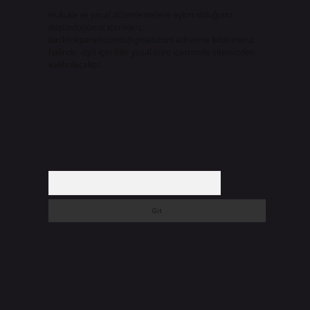
Hukuka ve yasal düzenlemelere aykırı olduğunu
düşündüğünüz içerikleri,
backlinkpanelicomtr@gmail.com
adresine bildirmeniz
halinde, ilgili içerikler yasal süre içerisinde sitemizden
kaldırılacaktır.
a
Arama