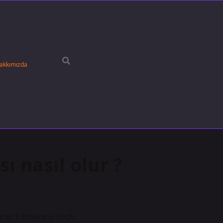
akkımızda
 nasıl olur ?
nin Edebiyatla Keşfi