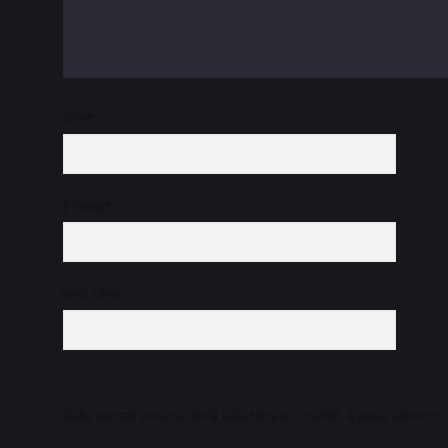
İsim*
E-Posta*
Web Sitesi
Daha sonraki yorumlarımda kullanılması için adım, e-posta adresim ve