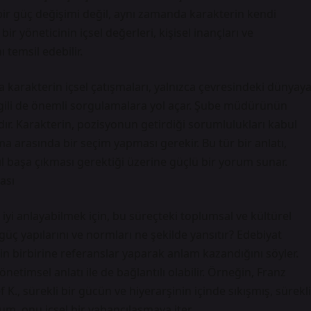
ir güç değişimi değil, aynı zamanda karakterin kendi
ir yöneticinin içsel değerleri, kişisel inançları ve
 temsil edebilir.
karakterin içsel çatışmaları, yalnızca çevresindeki dünyay
 ilgili de önemli sorgulamalara yol açar. Şube müdürünün
ır. Karakterin, pozisyonun getirdiği sorumlulukları kabul
 arasında bir seçim yapması gerekir. Bu tür bir anlatı,
 başa çıkması gerektiği üzerine güçlü bir yorum sunar.
ası
yi anlayabilmek için, bu süreçteki toplumsal ve kültürel
ç yapılarını ve normları ne şekilde yansıtır? Edebiyat
erin birbirine referanslar yaparak anlam kazandığını söyler.
timsel anlatı ile de bağlantılı olabilir. Örneğin, Franz
 K., sürekli bir gücün ve hiyerarşinin içinde sıkışmış, sürekli
um, onu içsel bir yabancılaşmaya iter.