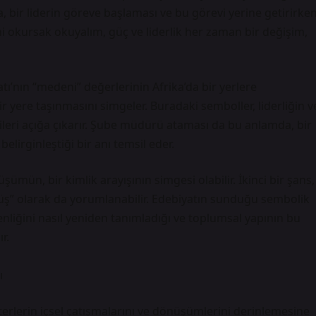
, bir liderin göreve başlaması ve bu görevi yerine getirirke
ni okursak okuyalım, güç ve liderlik her zaman bir değişim,
tı’nın “medeni” değerlerinin Afrika’da bir yerlere
ir yere taşınmasını simgeler. Buradaki semboller, liderliğin v
ileri açığa çıkarır. Şube müdürü ataması da bu anlamda, bir
belirginleştiği bir anı temsil eder.
ümün, bir kimlik arayışının simgesi olabilir. İkinci bir şans,
üşüş” olarak da yorumlanabilir. Edebiyatın sunduğu sembolik
enliğini nasıl yeniden tanımladığı ve toplumsal yapının bu
r.
ı
akterlerin içsel çatışmalarını ve dönüşümlerini derinlemesine