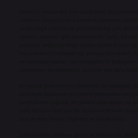
Edebiyat, hayata dair tüm duyguların, düşüncelerin
cümle bir dünya kurar. İnsanların toplumsal yapıları
ve karmaşık metinlerde gizli olabileceği gibi, en sı
müdürü ataması” gibi yönetimsel bir süreç, bir edeb
pozisyon değişikliği değil, insanın içinde bulunduğu t
mücadeleleri simgeleyen bir anlatıya dönüşebilir. P
ve toplumsal yapıları nasıl anlayabiliriz? Edebiyatın 
çatışmaları, yönetimsel bir süreçten çok daha fazlas
Bu yazıda, şube müdürü atamasını bir edebiyatçı bak
psikolojik, toplumsal ve kültürel yansımaları keşfede
sembolizmin ışığında, bir yönetici atamasının ne a
Şube Müdürü Ataması: Bir Gücün ve Yetkinin Yansı
Güç ve Yetki Teması: Hiyerarşi ve Sosyal Statü
Şube müdürü ataması, gücün ve yetkinin bir yerden b