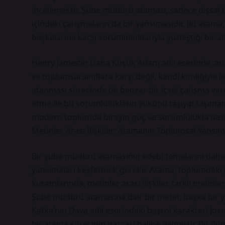
incelemektir. Şube müdürü ataması, sadece dışsal b
içindeki çatışmaların da bir yansımasıdır. Bu atama, b
başkalarına karşı sorumluluklarıyla yüzleştiği bir anı
Henry James’in Daha Küçük Adam adlı eserinde, ana 
ve toplumsal sınıflara karşı değil, kendi kimliğiyle
atanması sürecinde de benzer bir içsel çatışma vard
etme ile bu sorumlulukların yükünü taşıyıp taşımama
modern toplumda bireyin güç ve sorumlulukla nasıl
Metinler Arası İlişkiler: Atamanın Toplumsal Yansım
Bir şube müdürü atamasının edebi temalarını daha i
yansımaları keşfetmek gerekir. Atama, toplumdaki gü
kuramlarında, metinler arası ilişkiler, farklı metinl
Şube müdürü atamasına dair bir metin, başka bir yöne
Kafka’nın Dava adlı eserindeki başrol karakteri Josef
bir atama sürecinin parçası haline gelmiştir. Bu dur