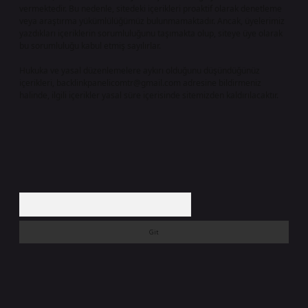
vermektedir. Bu nedenle, sitedeki içerikleri proaktif olarak denetleme
veya araştırma yükümlülüğümüz bulunmamaktadır. Ancak, üyelerimiz
yazdıkları içeriklerin sorumluluğunu taşımakta olup, siteye üye olarak
bu sorumluluğu kabul etmiş sayılırlar.
Hukuka ve yasal düzenlemelere aykırı olduğunu düşündüğünüz
içerikleri,
backlinkpanelicomtr@gmail.com
adresine bildirmeniz
halinde, ilgili içerikler yasal süre içerisinde sitemizden kaldırılacaktır.
Arama