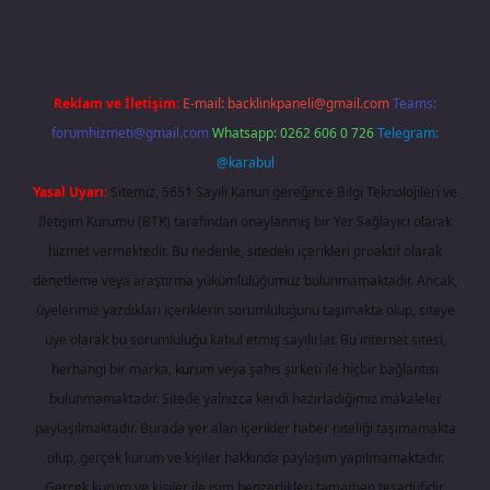
Reklam ve İletişim:
E-mail:
backlinkpaneli@gmail.com
Teams:
forumhizmeti@gmail.com
Whatsapp: 0262 606 0 726
Telegram:
@karabul
Yasal Uyarı:
Sitemiz, 5651 Sayılı Kanun gereğince Bilgi Teknolojileri ve
İletişim Kurumu (BTK) tarafından onaylanmış bir Yer Sağlayıcı olarak
hizmet vermektedir. Bu nedenle, sitedeki içerikleri proaktif olarak
denetleme veya araştırma yükümlülüğümüz bulunmamaktadır. Ancak,
üyelerimiz yazdıkları içeriklerin sorumluluğunu taşımakta olup, siteye
üye olarak bu sorumluluğu kabul etmiş sayılırlar. Bu internet sitesi,
herhangi bir marka, kurum veya şahıs şirketi ile hiçbir bağlantısı
bulunmamaktadır. Sitede yalnızca kendi hazırladığımız makaleler
paylaşılmaktadır. Burada yer alan içerikler haber niteliği taşımamakta
olup, gerçek kurum ve kişiler hakkında paylaşım yapılmamaktadır.
Gerçek kurum ve kişiler ile isim benzerlikleri tamamen tesadüfidir.