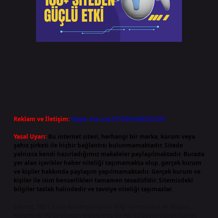
Reklam ve İletişim:
Skype: live:.cid.575569c608265c69
Yasal Uyarı:
Bu internet sitesi, herhangi bir marka, kurum veya
şahıs şirketi ile hiçbir bağlantısı bulunmamaktadır. Sitede
yalnızca kendi hazırladığımız makaleler paylaşılmaktadır. Burada
yer alan içerikler haber niteliği taşımamakta olup, gerçek kurum
ve kişiler hakkında paylaşım yapılmamaktadır. Gerçek kurum ve
kişiler ile isim benzerlikleri tamamen tesadüfidir. Sitemizdeki
bilgiler taslak halindedir ve tavsiye niteliği taşımazlar.
Sitemiz, 5651 Sayılı Kanun gereğince Bilgi Teknolojileri ve İletişim
Kurumu (BTK) tarafından onaylanmış bir Yer Sağlayıcı olarak hizmet