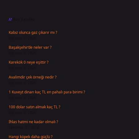
Sidebar
Son Yazılar
Kabız olunca gaz çıkarır mı ?
Ağustos 7, 2026
Başakşehir’de neler var ?
Ağustos 6, 2026
Karekök 0 neye eşittir ?
Ağustos 5, 2026
Avalimdir çek örneği nedir ?
Ağustos 4, 2026
1 Kuveyt dinarı kaç TL en pahalı para birimi ?
Ağustos 3, 2026
100 dolar satın almak kaç TL ?
Ağustos 3, 2026
İhlas hatmi ne kadar olmalı ?
Temmuz 31, 2026
Hangi köpek daha güçlü ?