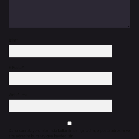
İsim*
E-Posta*
Web Sitesi
Daha sonraki yorumlarımda kullanılması için adım, e-posta adresim ve
site adresim bu tarayıcıya kaydedilsin.