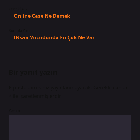
Önceki Yazı
Online Case Ne Demek
Sonraki Yazı
İNsan Vücudunda En Çok Ne Var
Bir yanıt yazın
E-posta adresiniz yayınlanmayacak.
Gerekli alanlar
*
ile işaretlenmişlerdir
Yorum