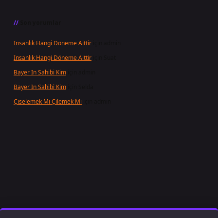
Son yorumlar
Insanlık Hangi Döneme Aittir
için
admin
Insanlık Hangi Döneme Aittir
için
Suat
Bayer In Sahibi Kim
için
admin
Bayer In Sahibi Kim
için
Selda
Çiselemek Mi Çilemek Mi
için
admin
et giriş
famecasino
ilbet giriş
www.betexper.xyz/