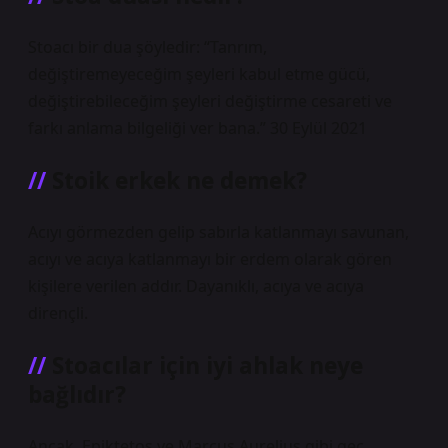
Stoacı bir dua şöyledir: “Tanrım,
değiştiremeyeceğim şeyleri kabul etme gücü,
değiştirebileceğim şeyleri değiştirme cesareti ve
farkı anlama bilgeliği ver bana.” 30 Eylül 2021
Stoik erkek ne demek?
Acıyı görmezden gelip sabırla katlanmayı savunan,
acıyı ve acıya katlanmayı bir erdem olarak gören
kişilere verilen addır. Dayanıklı, acıya ve acıya
dirençli.
Stoacılar için iyi ahlak neye
bağlıdır?
Ancak, Epiktetos ve Marcus Aurelius gibi geç