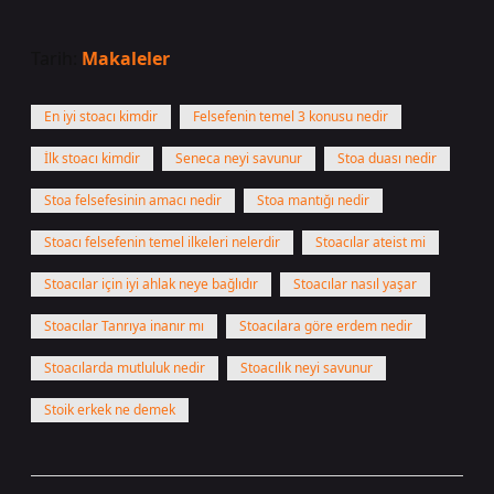
Tarih:
Makaleler
En iyi stoacı kimdir
Felsefenin temel 3 konusu nedir
İlk stoacı kimdir
Seneca neyi savunur
Stoa duası nedir
Stoa felsefesinin amacı nedir
Stoa mantığı nedir
Stoacı felsefenin temel ilkeleri nelerdir
Stoacılar ateist mi
Stoacılar için iyi ahlak neye bağlıdır
Stoacılar nasıl yaşar
Stoacılar Tanrıya inanır mı
Stoacılara göre erdem nedir
Stoacılarda mutluluk nedir
Stoacılık neyi savunur
Stoik erkek ne demek