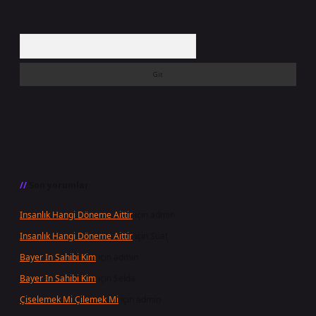
Arama
Son yorumlar
Insanlık Hangi Döneme Aittir
için
admin
Insanlık Hangi Döneme Aittir
için
Suat
Bayer In Sahibi Kim
için
admin
Bayer In Sahibi Kim
için
Selda
Çiselemek Mi Çilemek Mi
için
admin