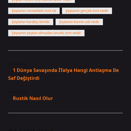
Şeytanın cennetteki ismi ne
Şeytanın gerçek ismi nedir
Şeytanın kardeşi kimdir
Şeytanın kızının adı nedir
Şeytanın şeytan olmadan önceki ismi nedir
Önceki Yazı
1 Dünya Savaşında İTalya Hangi Antlaşma Ile
Saf Değiştirdi
Sonraki Yazı
Rustik Nasıl Olur
Bir yanıt yazın