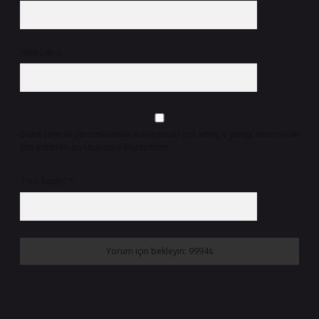
Web Sitesi
Daha sonraki yorumlarımda kullanılması için adım, e-posta adresim ve
site adresim bu tarayıcıya kaydedilsin.
7 + 8 kaçtır?
*