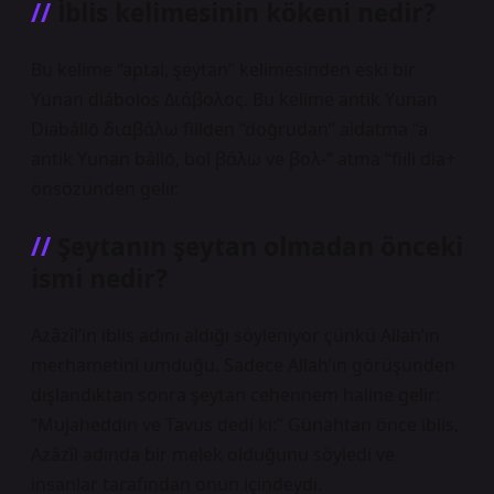
İblis kelimesinin kökeni nedir?
Bu kelime “aptal, şeytan” kelimesinden eski bir
Yunan diábolos Διάβολος. Bu kelime antik Yunan
Diabállō διαβάλω fiilden “doğrudan” aldatma “a
antik Yunan bállō, bol βάλω ve βολ-” atma “fiili dia+
önsözünden gelir.
Şeytanın şeytan olmadan önceki
ismi nedir?
Azâzîl’in iblis adını aldığı söyleniyor çünkü Allah’ın
merhametini umduğu. Sadece Allah’ın görüşünden
dışlandıktan sonra şeytan cehennem haline gelir:
“Mujaheddin ve Tavus dedi ki:” Günahtan önce iblis,
Azâzîl adında bir melek olduğunu söyledi ve
insanlar tarafından onun içindeydi.