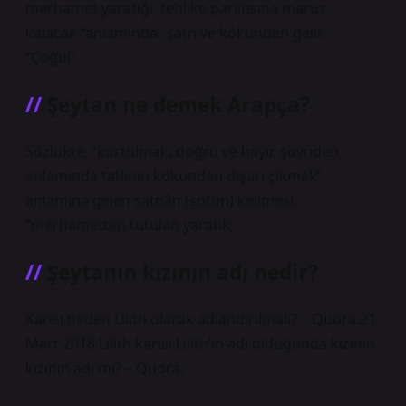
merhamet yaratığı; tehlike parıltısına maruz
kalacak “anlamında” şatn ve kökünden gelir.
“Çoğul”.
Şeytan ne demek Arapça?
Sözlükte, “kurtulmak, doğru ve hayır, şövnden
anlamında tatlının kökünden dışarı çıkmak”
anlamına gelen satnân (şötûn) kelimesi,
“merhametten tutulan yaratık;
Şeytanın kızının adı nedir?
Karısı neden Lilith olarak adlandırılmalı? – Quora.21
Mart 2018 Lilith karısı Lilith’in adı olduğunda kızının
kızının adı mı? – Quora.