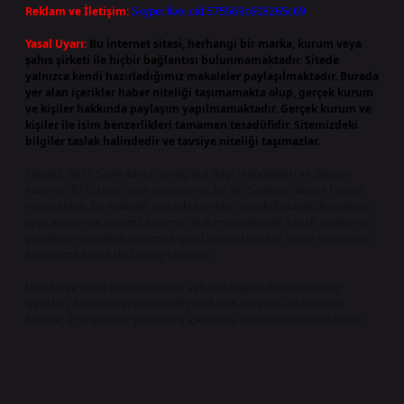
Reklam ve İletişim:
Skype: live:.cid.575569c608265c69
Yasal Uyarı:
Bu internet sitesi, herhangi bir marka, kurum veya
şahıs şirketi ile hiçbir bağlantısı bulunmamaktadır. Sitede
yalnızca kendi hazırladığımız makaleler paylaşılmaktadır. Burada
yer alan içerikler haber niteliği taşımamakta olup, gerçek kurum
ve kişiler hakkında paylaşım yapılmamaktadır. Gerçek kurum ve
kişiler ile isim benzerlikleri tamamen tesadüfidir. Sitemizdeki
bilgiler taslak halindedir ve tavsiye niteliği taşımazlar.
Sitemiz, 5651 Sayılı Kanun gereğince Bilgi Teknolojileri ve İletişim
Kurumu (BTK) tarafından onaylanmış bir Yer Sağlayıcı olarak hizmet
vermektedir. Bu nedenle, sitedeki içerikleri proaktif olarak denetleme
veya araştırma yükümlülüğümüz bulunmamaktadır. Ancak, üyelerimiz
yazdıkları içeriklerin sorumluluğunu taşımakta olup, siteye üye olarak
bu sorumluluğu kabul etmiş sayılırlar.
Hukuka ve yasal düzenlemelere aykırı olduğunu düşündüğünüz
içerikleri,
backlinkpanelicomtr@gmail.com
adresine bildirmeniz
halinde, ilgili içerikler yasal süre içerisinde sitemizden kaldırılacaktır.