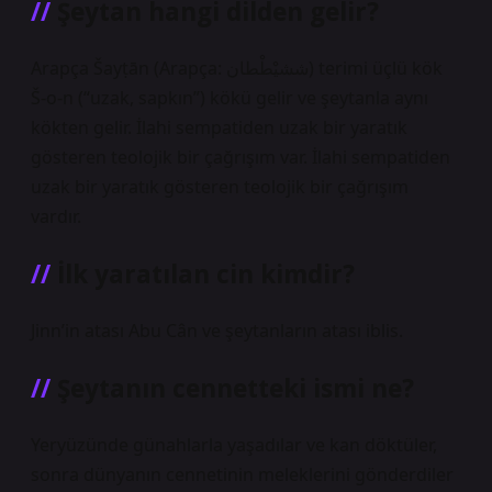
Şeytan hangi dilden gelir?
Arapça Šayṭān (Arapça: ششيْطْطان) terimi üçlü kök
Š-o-n (“uzak, sapkın”) kökü gelir ve şeytanla aynı
kökten gelir. İlahi sempatiden uzak bir yaratık
gösteren teolojik bir çağrışım var. İlahi sempatiden
uzak bir yaratık gösteren teolojik bir çağrışım
vardır.
İlk yaratılan cin kimdir?
Jinn’in atası Abu Cân ve şeytanların atası iblis.
Şeytanın cennetteki ismi ne?
Yeryüzünde günahlarla yaşadılar ve kan döktüler,
sonra dünyanın cennetinin meleklerini gönderdiler