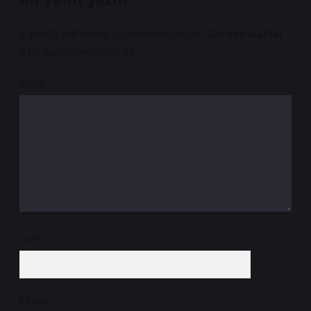
E-posta adresiniz yayınlanmayacak.
Gerekli alanlar
*
ile işaretlenmişlerdir
Yorum
İsim*
E-Posta*