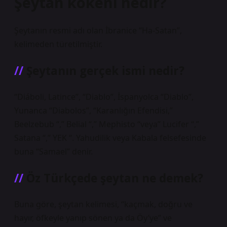
Şeytan kökeni nedir?
Şeytanın resmi adı olan İbranice “Ha-Satan”,
kelimeden türetilmiştir.
Şeytanın gerçek ismi nedir?
“Diáboli, Latince”, “Diablo”, İspanyolca “Diablo”,
Yunanca “Diabolos”, “Karanlığın Efendisi,”
Beelzebub “,” Belial “,” Mephisto “veya” Lucifer “,”
Satana “,” YEK “. Yahudilik veya Kabala felsefesinde
buna “Samael” denir.
Öz Türkçede şeytan ne demek?
Buna göre, şeytan kelimesi, “kaçmak, doğru ve
hayır, öfkeyle yanıp sönen ya da Öy’ye” ve