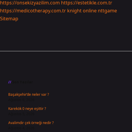
https://onsekizyazilim.com
https://estetikle.com.tr
https://medicotherapy.com.tr
knight online
nttgame
Sitemap
Sidebar
Son Yazılar
Başakşehir’de neler var ?
Ağustos 6, 2026
Karekök 0 neye eşittir ?
Ağustos 5, 2026
Avalimdir çek örneği nedir ?
Ağustos 4, 2026