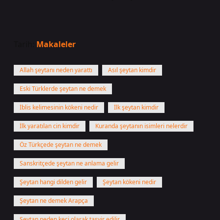
Tarih:
Makaleler
Allah şeytanı neden yarattı
Asıl şeytan kimdir
Eski Türklerde şeytan ne demek
İblis kelimesinin kökeni nedir
İlk şeytan kimdir
İlk yaratılan cin kimdir
Kuranda şeytanın isimleri nelerdir
Öz Türkçede şeytan ne demek
Sanskritçede şeytan ne anlama gelir
Şeytan hangi dilden gelir
Şeytan kökeni nedir
Şeytan ne demek Arapça
Şeytan neden keçi olarak tasvir edilir