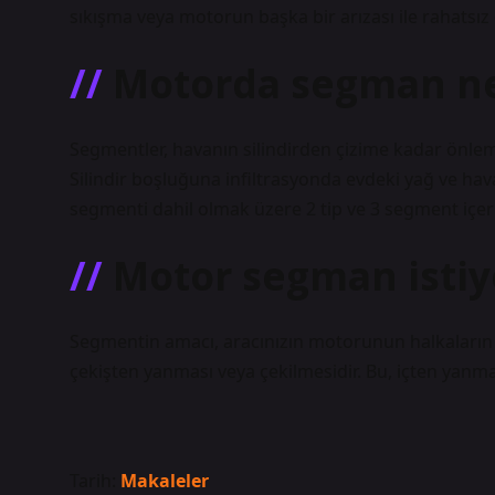
sıkışma veya motorun başka bir arızası ile rahatsız 
Motorda segman ne 
Segmentler, havanın silindirden çizime kadar önlem
Silindir boşluğuna infiltrasyonda evdeki yağ ve hava
segmenti dahil olmak üzere 2 tip ve 3 segment içeri
Motor segman isti
Segmentin amacı, aracınızın motorunun halkaların
çekişten yanması veya çekilmesidir. Bu, içten yanmal
Tarih:
Makaleler