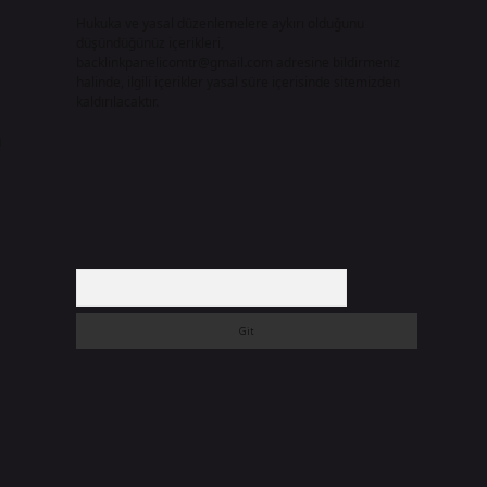
Hukuka ve yasal düzenlemelere aykırı olduğunu
düşündüğünüz içerikleri,
backlinkpanelicomtr@gmail.com
adresine bildirmeniz
halinde, ilgili içerikler yasal süre içerisinde sitemizden
kaldırılacaktır.
n
Arama