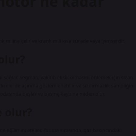
motor ne kadar
k miline çalır ve krank mili kısa sürede veya iyimserdir.
olur?
i sağlar. Segman, yakıtın eksik olmasını önlemek için sızan
 dizelerde aşınma gözlemlenebilir ve sızdırmazlık sahipliğini
dasında başlar ve basınç kaybına neden olur.
 olur?
e eğilimini etkiler. Yanma sırasında, gaz basıncındaki