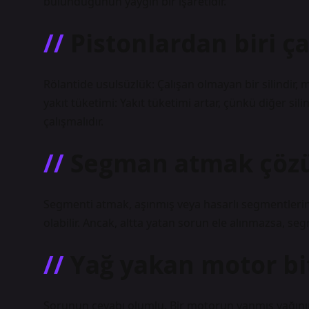
bulunduğunun yaygın bir işaretidir.
Pistonlardan biri ç
Rölantide usulsüzlük: Çalışan olmayan bir silindir,
yakıt tüketimi: Yakıt tüketimi artar, çünkü diğer sili
çalışmalıdır.
Segman atmak çö
Segmenti atmak, aşınmış veya hasarlı segmentlerin
olabilir. Ancak, altta yatan sorun ele alınmazsa, 
Yağ yakan motor bi
Sorunun cevabı olumlu. Bir motorun yanmış yağının i