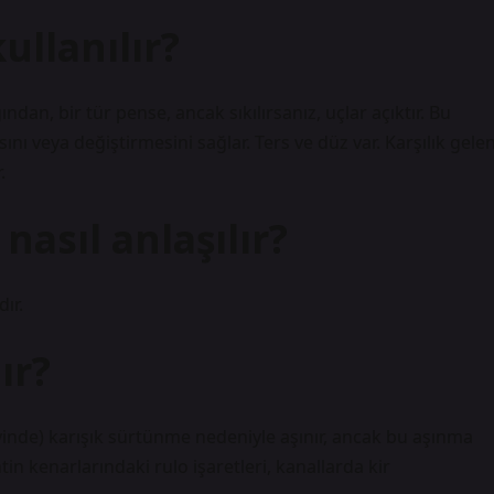
llanılır?
ndan, bir tür pense, ancak sıkılırsanız, uçlar açıktır. Bu
ı veya değiştirmesini sağlar. Ters ve düz var. Karşılık gele
.
nasıl anlaşılır?
ır.
ır?
inde) karışık sürtünme nedeniyle aşınır, ancak bu aşınma
n kenarlarındaki rulo işaretleri, kanallarda kir