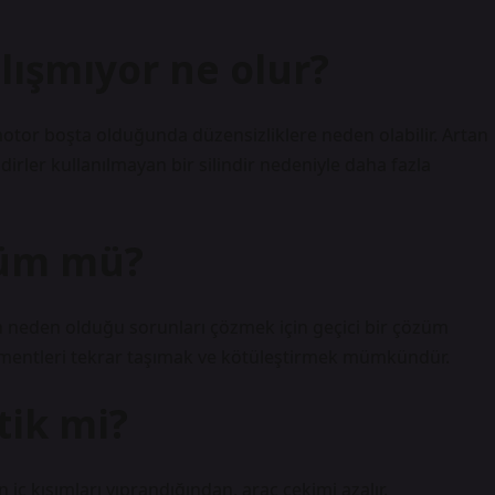
alışmıyor ne olur?
 motor boşta olduğunda düzensizliklere neden olabilir. Artan
ndirler kullanılmayan bir silindir nedeniyle daha fazla
züm mü?
 neden olduğu sorunları çözmek için geçici bir çözüm
segmentleri tekrar taşımak ve kötüleştirmek mümkündür.
tik mi?
ç kısımları yıprandığından, araç çekimi azalır.