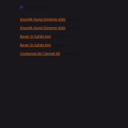
Son yorumlar
Insanlık Hangi Döneme Aittir
için
admin
Insanlık Hangi Döneme Aittir
için
Suat
Bayer In Sahibi Kim
için
admin
Bayer In Sahibi Kim
için
Selda
Çiselemek Mi Çilemek Mi
için
admin