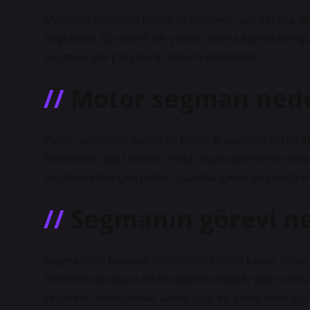
Motorun motorda bertaraf edilmesi, yağ yakma, ara
soğutmak için belirli bir yoldan sonra kaynakları g
Segman gibi parçaların bakımı önemlidir.
Motor segman nede
Piston segmenti kanalı ve pirinç arasındaki artan aş
Motordaki yağ tüketimi hata oluşmadan önce artar. – 
Segman kelepçesi motor uzatma işlemi sırasında kul
Segmanın görevi ne
Segmentler, havanın silindirden çizime kadar önlem
Silindir boşluğuna infiltrasyonda evdeki yağ ve hava
segmenti dahil olmak üzere 2 tip ve 3 segment içeri