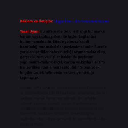
Reklam ve İletişim:
Skype: live:.cid.575569c608265c69
Yasal Uyarı:
Bu internet sitesi, herhangi bir marka,
kurum veya şahıs şirketi ile hiçbir bağlantısı
bulunmamaktadır. Sitede yalnızca kendi
hazırladığımız makaleler paylaşılmaktadır. Burada
yer alan içerikler haber niteliği taşımamakta olup,
gerçek kurum ve kişiler hakkında paylaşım
yapılmamaktadır. Gerçek kurum ve kişiler ile isim
benzerlikleri tamamen tesadüfidir. Sitemizdeki
bilgiler taslak halindedir ve tavsiye niteliği
taşımazlar.
Sitemiz, 5651 Sayılı Kanun gereğince Bilgi Teknolojileri
ve İletişim Kurumu (BTK) tarafından onaylanmış bir Yer
Sağlayıcı olarak hizmet vermektedir. Bu nedenle,
sitedeki içerikleri proaktif olarak denetleme veya
araştırma yükümlülüğümüz bulunmamaktadır. Ancak,
üyelerimiz yazdıkları içeriklerin sorumluluğunu
taşımakta olup, siteye üye olarak bu sorumluluğu kabul
etmiş sayılırlar.