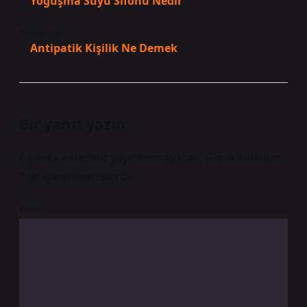
Yoğuşma Suyu Sifonu Nedir
Sonraki Yazı
Antipatik Kişilik Ne Demek
Bir yanıt yazın
E-posta adresiniz yayınlanmayacak.
Gerekli alanlar
*
ile işaretlenmişlerdir
Yorum