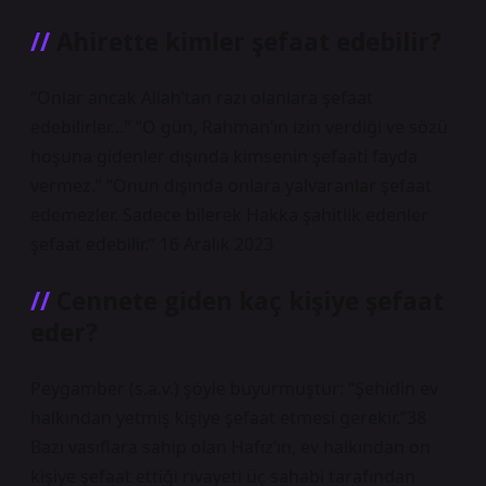
Ahirette kimler şefaat edebilir?
“Onlar ancak Allah’tan razı olanlara şefaat
edebilirler…” “O gün, Rahman’ın izin verdiği ve sözü
hoşuna gidenler dışında kimsenin şefaati fayda
vermez.” “Onun dışında onlara yalvaranlar şefaat
edemezler. Sadece bilerek Hakka şahitlik edenler
şefaat edebilir.” 16 Aralık 2023
Cennete giden kaç kişiye şefaat
eder?
Peygamber (s.a.v.) şöyle buyurmuştur: “Şehidin ev
halkından yetmiş kişiye şefaat etmesi gerekir.”38
Bazı vasıflara sahip olan Hafız’ın, ev halkından on
kişiye şefaat ettiği rivayeti üç sahabi tarafından