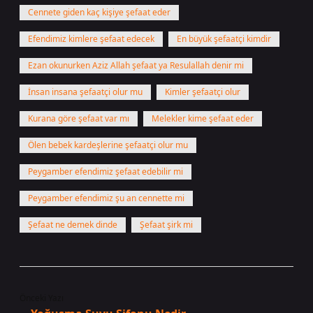
Cennete giden kaç kişiye şefaat eder
Efendimiz kimlere şefaat edecek
En büyük şefaatçi kimdir
Ezan okunurken Aziz Allah şefaat ya Resulallah denir mi
İnsan insana şefaatçi olur mu
Kimler şefaatçi olur
Kurana göre şefaat var mı
Melekler kime şefaat eder
Ölen bebek kardeşlerine şefaatçi olur mu
Peygamber efendimiz şefaat edebilir mi
Peygamber efendimiz şu an cennette mi
Şefaat ne demek dinde
Şefaat şirk mi
Önceki Yazı