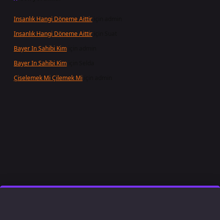
Insanlık Hangi Döneme Aittir
için
admin
Insanlık Hangi Döneme Aittir
için
Suat
Bayer In Sahibi Kim
için
admin
Bayer In Sahibi Kim
için
Selda
Çiselemek Mi Çilemek Mi
için
admin
t giriş
famecasino
ilbet giriş
www.betexper.xyz/