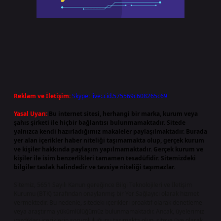
Reklam ve İletişim:
Skype: live:.cid.575569c608265c69
Yasal Uyarı:
Bu internet sitesi, herhangi bir marka, kurum veya
şahıs şirketi ile hiçbir bağlantısı bulunmamaktadır. Sitede
yalnızca kendi hazırladığımız makaleler paylaşılmaktadır. Burada
yer alan içerikler haber niteliği taşımamakta olup, gerçek kurum
ve kişiler hakkında paylaşım yapılmamaktadır. Gerçek kurum ve
kişiler ile isim benzerlikleri tamamen tesadüfidir. Sitemizdeki
bilgiler taslak halindedir ve tavsiye niteliği taşımazlar.
Sitemiz, 5651 Sayılı Kanun gereğince Bilgi Teknolojileri ve İletişim
Kurumu (BTK) tarafından onaylanmış bir Yer Sağlayıcı olarak hizmet
vermektedir. Bu nedenle, sitedeki içerikleri proaktif olarak denetleme
veya araştırma yükümlülüğümüz bulunmamaktadır. Ancak, üyelerimiz
yazdıkları içeriklerin sorumluluğunu taşımakta olup, siteye üye olarak