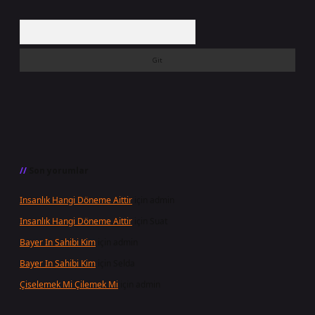
Arama
Son yorumlar
Insanlık Hangi Döneme Aittir
için
admin
Insanlık Hangi Döneme Aittir
için
Suat
Bayer In Sahibi Kim
için
admin
Bayer In Sahibi Kim
için
Selda
Çiselemek Mi Çilemek Mi
için
admin