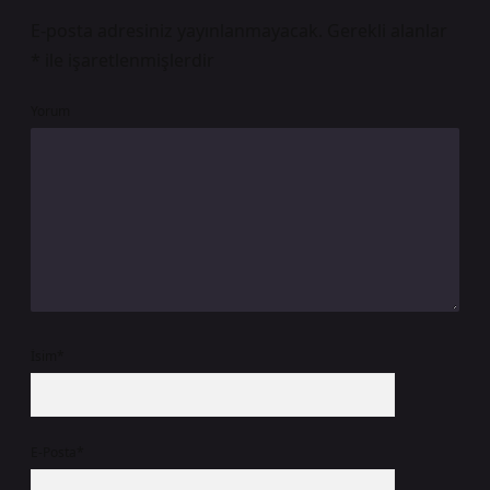
E-posta adresiniz yayınlanmayacak.
Gerekli alanlar
*
ile işaretlenmişlerdir
Yorum
İsim*
E-Posta*