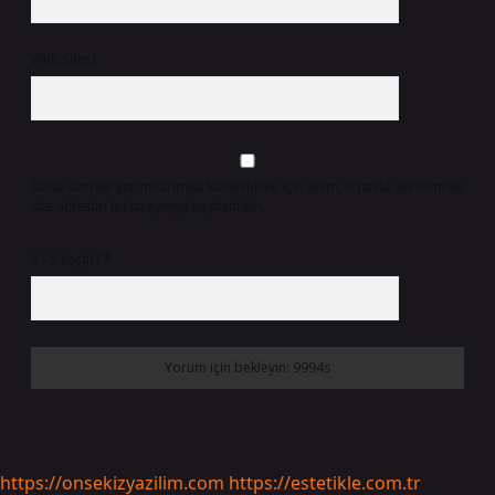
Web Sitesi
Daha sonraki yorumlarımda kullanılması için adım, e-posta adresim ve
site adresim bu tarayıcıya kaydedilsin.
9 - 5 kaçtır?
*
https://onsekizyazilim.com
https://estetikle.com.tr