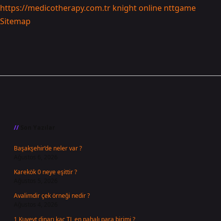
https://medicotherapy.com.tr
knight online
nttgame
Sitemap
Sidebar
Son Yazılar
Başakşehir’de neler var ?
Ağustos 6, 2026
Karekök 0 neye eşittir ?
Ağustos 5, 2026
Avalimdir çek örneği nedir ?
Ağustos 4, 2026
1 Kuveyt dinarı kaç TL en pahalı para birimi ?