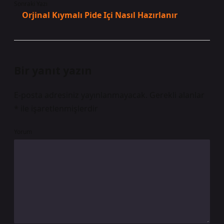
Sonraki Yazı
Orjinal Kıymalı Pide Içi Nasıl Hazırlanır
Bir yanıt yazın
E-posta adresiniz yayınlanmayacak.
Gerekli alanlar
*
ile işaretlenmişlerdir
Yorum