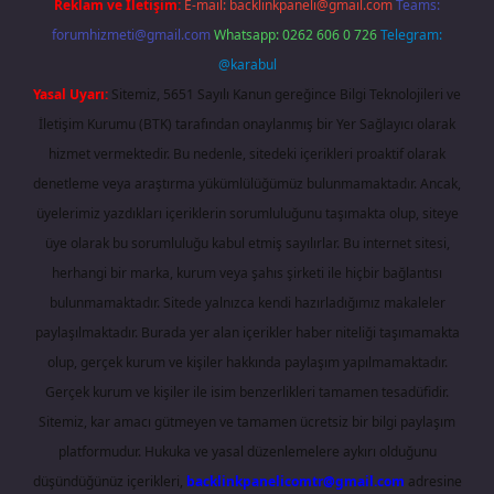
Reklam ve İletişim:
E-mail:
backlinkpaneli@gmail.com
Teams:
forumhizmeti@gmail.com
Whatsapp: 0262 606 0 726
Telegram:
@karabul
Yasal Uyarı:
Sitemiz, 5651 Sayılı Kanun gereğince Bilgi Teknolojileri ve
İletişim Kurumu (BTK) tarafından onaylanmış bir Yer Sağlayıcı olarak
hizmet vermektedir. Bu nedenle, sitedeki içerikleri proaktif olarak
denetleme veya araştırma yükümlülüğümüz bulunmamaktadır. Ancak,
üyelerimiz yazdıkları içeriklerin sorumluluğunu taşımakta olup, siteye
üye olarak bu sorumluluğu kabul etmiş sayılırlar. Bu internet sitesi,
herhangi bir marka, kurum veya şahıs şirketi ile hiçbir bağlantısı
bulunmamaktadır. Sitede yalnızca kendi hazırladığımız makaleler
paylaşılmaktadır. Burada yer alan içerikler haber niteliği taşımamakta
olup, gerçek kurum ve kişiler hakkında paylaşım yapılmamaktadır.
Gerçek kurum ve kişiler ile isim benzerlikleri tamamen tesadüfidir.
Sitemiz, kar amacı gütmeyen ve tamamen ücretsiz bir bilgi paylaşım
platformudur. Hukuka ve yasal düzenlemelere aykırı olduğunu
düşündüğünüz içerikleri,
backlinkpanelicomtr@gmail.com
adresine