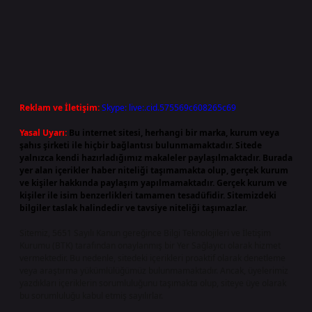
Reklam ve İletişim:
Skype: live:.cid.575569c608265c69
Yasal Uyarı:
Bu internet sitesi, herhangi bir marka, kurum veya
şahıs şirketi ile hiçbir bağlantısı bulunmamaktadır. Sitede
yalnızca kendi hazırladığımız makaleler paylaşılmaktadır. Burada
yer alan içerikler haber niteliği taşımamakta olup, gerçek kurum
ve kişiler hakkında paylaşım yapılmamaktadır. Gerçek kurum ve
kişiler ile isim benzerlikleri tamamen tesadüfidir. Sitemizdeki
bilgiler taslak halindedir ve tavsiye niteliği taşımazlar.
Sitemiz, 5651 Sayılı Kanun gereğince Bilgi Teknolojileri ve İletişim
Kurumu (BTK) tarafından onaylanmış bir Yer Sağlayıcı olarak hizmet
vermektedir. Bu nedenle, sitedeki içerikleri proaktif olarak denetleme
veya araştırma yükümlülüğümüz bulunmamaktadır. Ancak, üyelerimiz
yazdıkları içeriklerin sorumluluğunu taşımakta olup, siteye üye olarak
bu sorumluluğu kabul etmiş sayılırlar.