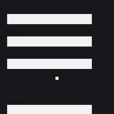
İsim*
E-Posta*
Web Sitesi
Daha sonraki yorumlarımda kullanılması için adım, e-posta adresim ve
site adresim bu tarayıcıya kaydedilsin.
5 + 3 kaçtır?
*