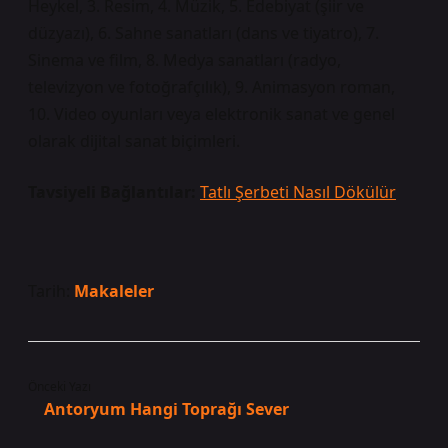
Heykel, 3. Resim, 4. Müzik, 5. Edebiyat (şiir ve
düzyazı), 6. Sahne sanatları (dans ve tiyatro), 7.
Sinema ve film, 8. Medya sanatları (radyo,
televizyon ve fotoğrafçılık), 9. Animasyon roman,
10. Video oyunları veya elektronik sanat ve genel
olarak dijital sanat biçimleri.
Tavsiyeli Bağlantılar:
Tatlı Şerbeti Nasıl Dökülür
Tarih:
Makaleler
Önceki Yazı
Antoryum Hangi Toprağı Sever