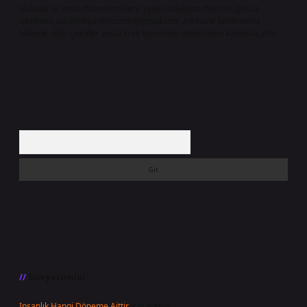
Hukuka ve yasal düzenlemelere aykırı olduğunu düşündüğünüz
içerikleri,
backlinkpanelicomtr@gmail.com
adresine bildirmeniz
halinde, ilgili içerikler yasal süre içerisinde sitemizden kaldırılacaktır.
Arama
Son yorumlar
Insanlık Hangi Döneme Aittir
için
admin