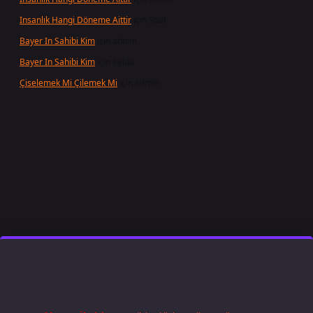
Insanlık Hangi Döneme Aittir
için
Suat
Bayer In Sahibi Kim
için
admin
Bayer In Sahibi Kim
için
Selda
Çiselemek Mi Çilemek Mi
için
admin
t giriş
famecasino
ilbet giriş
www.betexper.xyz/