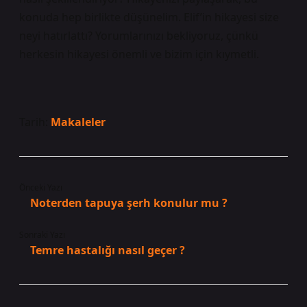
konuda hep birlikte düşünelim. Elif’in hikayesi size
neyi hatırlattı? Yorumlarınızı bekliyoruz, çünkü
herkesin hikayesi önemli ve bizim için kıymetli.
Tarih:
Makaleler
Önceki Yazı
Noterden tapuya şerh konulur mu ?
Sonraki Yazı
Temre hastalığı nasıl geçer ?