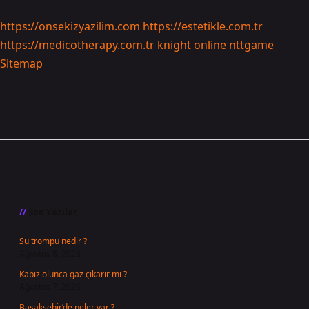
https://onsekizyazilim.com
https://estetikle.com.tr
https://medicotherapy.com.tr
knight online
nttgame
Sitemap
Sidebar
Son Yazılar
Su trompu nedir ?
Ağustos 8, 2026
Kabız olunca gaz çıkarır mı ?
Ağustos 7, 2026
Başakşehir’de neler var ?