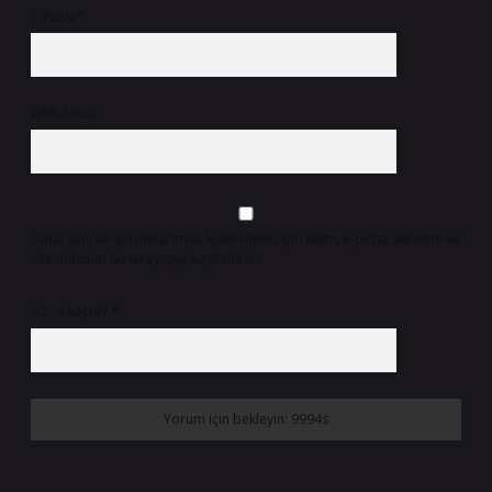
E-Posta*
Web Sitesi
Daha sonraki yorumlarımda kullanılması için adım, e-posta adresim ve
site adresim bu tarayıcıya kaydedilsin.
10 - 4 kaçtır?
*