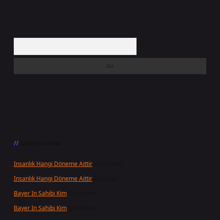
Arama
Son yorumlar
Insanlık Hangi Döneme Aittir
için
admin
Insanlık Hangi Döneme Aittir
için
Suat
Bayer In Sahibi Kim
için
admin
Bayer In Sahibi Kim
için
Selda