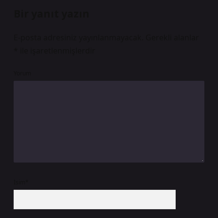
Bir yanıt yazın
E-posta adresiniz yayınlanmayacak.
Gerekli alanlar
*
ile işaretlenmişlerdir
Yorum
İsim*