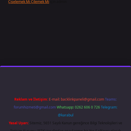
Çiselemek Mi Çilemek Mi
için
admin
/
Reklam ve İletişim:
E-mail:
backlinkpaneli@gmail.com
Teams:
forumhizmeti@gmail.com
Whatsapp: 0262 606 0 726
Telegram:
@karabul
Yasal Uyarı:
Sitemiz, 5651 Sayılı Kanun gereğince Bilgi Teknolojileri ve
İletişim Kurumu (BTK) tarafından onaylanmış bir Yer Sağlayıcı olarak