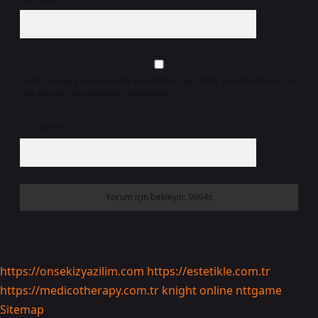
Daha sonraki yorumlarımda kullanılması için adım, e-posta adresim ve
site adresim bu tarayıcıya kaydedilsin.
9 - 5 kaçtır?
*
https://onsekizyazilim.com
https://estetikle.com.tr
https://medicotherapy.com.tr
knight online
nttgame
Sitemap