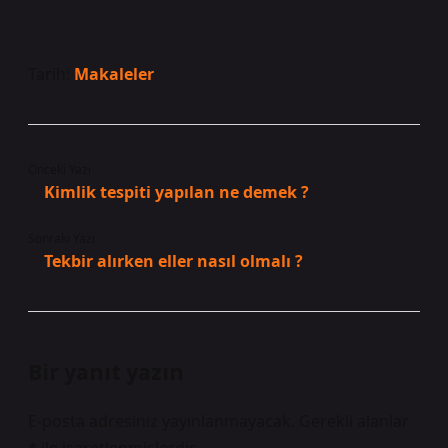
Tarih:
Makaleler
Önceki Yazı
Kimlik tespiti yapılan ne demek ?
Sonraki Yazı
Tekbir alırken eller nasıl olmalı ?
Bir yanıt yazın
E-posta adresiniz yayınlanmayacak.
Gerekli alanlar