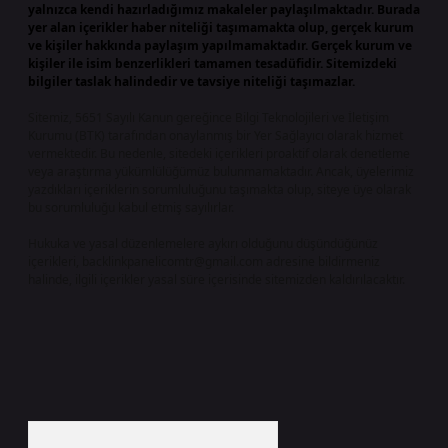
yalnızca kendi hazırladığımız makaleler paylaşılmaktadır. Burada
yer alan içerikler haber niteliği taşımamakta olup, gerçek kurum
ve kişiler hakkında paylaşım yapılmamaktadır. Gerçek kurum ve
kişiler ile isim benzerlikleri tamamen tesadüfidir. Sitemizdeki
bilgiler taslak halindedir ve tavsiye niteliği taşımazlar.
Sitemiz, 5651 Sayılı Kanun gereğince Bilgi Teknolojileri ve İletişim
Kurumu (BTK) tarafından onaylanmış bir Yer Sağlayıcı olarak hizmet
vermektedir. Bu nedenle, sitedeki içerikleri proaktif olarak denetleme
veya araştırma yükümlülüğümüz bulunmamaktadır. Ancak, üyelerimiz
yazdıkları içeriklerin sorumluluğunu taşımakta olup, siteye üye olarak
bu sorumluluğu kabul etmiş sayılırlar.
Hukuka ve yasal düzenlemelere aykırı olduğunu düşündüğünüz
içerikleri,
backlinkpanelicomtr@gmail.com
adresine bildirmeniz
halinde, ilgili içerikler yasal süre içerisinde sitemizden kaldırılacaktır.
Arama