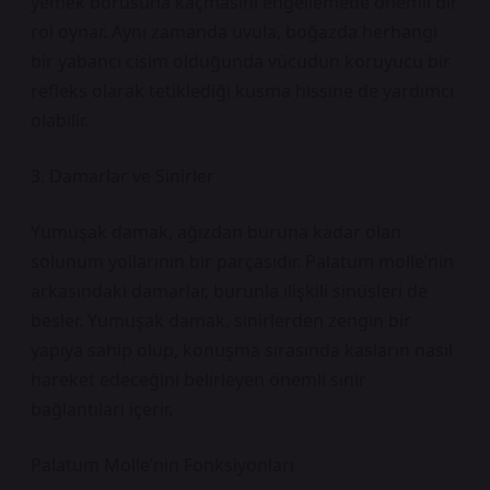
yemek borusuna kaçmasını engellemede önemli bir
rol oynar. Aynı zamanda uvula, boğazda herhangi
bir yabancı cisim olduğunda vücudun koruyucu bir
refleks olarak tetiklediği kusma hissine de yardımcı
olabilir.
3. Damarlar ve Sinirler
Yumuşak damak, ağızdan buruna kadar olan
solunum yollarının bir parçasıdır. Palatum molle’nin
arkasındaki damarlar, burunla ilişkili sinüsleri de
besler. Yumuşak damak, sinirlerden zengin bir
yapıya sahip olup, konuşma sırasında kasların nasıl
hareket edeceğini belirleyen önemli sinir
bağlantıları içerir.
Palatum Molle’nin Fonksiyonları