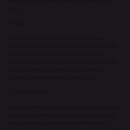
Yumuşak damak, birkaç önemli anatomik yapıyı
içerir:
1. Kaslar
Yumuşak damak, kaslardan oluşur. Bu kaslar,
damak ve boğaz arasındaki geçişi kontrol eder. En
bilinen kaslar arasında “levator veli palatini”,
“tensor veli palatini” ve “palatoglossus” yer alır. Bu
kaslar, özellikle yutkunma sırasında damak
yapısının hareket etmesine yardımcı olur.
2. Uvula (Geniz Eti)
Palatum molle’nin arkasında, boğaza doğru sarkan
küçük bir yapı olan uvula (geniz eti) yer alır. Uvula,
ses üretiminde, yutkunmada ve mide asidinin