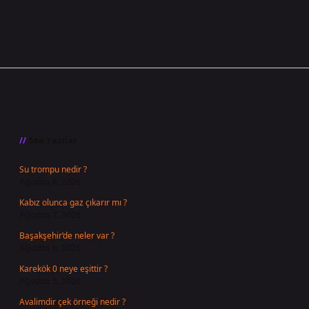
Sidebar
Son Yazılar
Su trompu nedir ?
Ağustos 8, 2026
Kabız olunca gaz çıkarır mı ?
Ağustos 7, 2026
Başakşehir’de neler var ?
Ağustos 6, 2026
Karekök 0 neye eşittir ?
Ağustos 5, 2026
Avalimdir çek örneği nedir ?