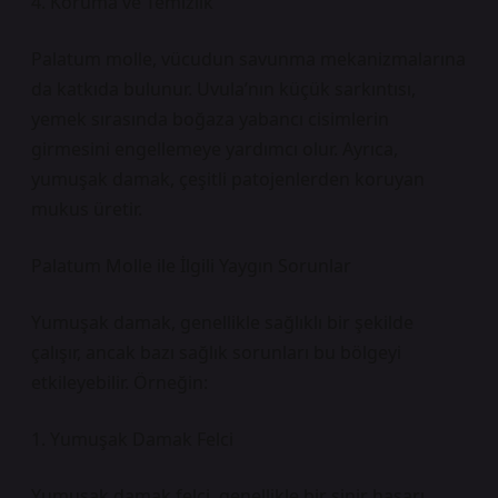
4. Koruma ve Temizlik
Palatum molle, vücudun savunma mekanizmalarına
da katkıda bulunur. Uvula’nın küçük sarkıntısı,
yemek sırasında boğaza yabancı cisimlerin
girmesini engellemeye yardımcı olur. Ayrıca,
yumuşak damak, çeşitli patojenlerden koruyan
mukus üretir.
Palatum Molle ile İlgili Yaygın Sorunlar
Yumuşak damak, genellikle sağlıklı bir şekilde
çalışır, ancak bazı sağlık sorunları bu bölgeyi
etkileyebilir. Örneğin:
1. Yumuşak Damak Felci
Yumuşak damak felci, genellikle bir sinir hasarı