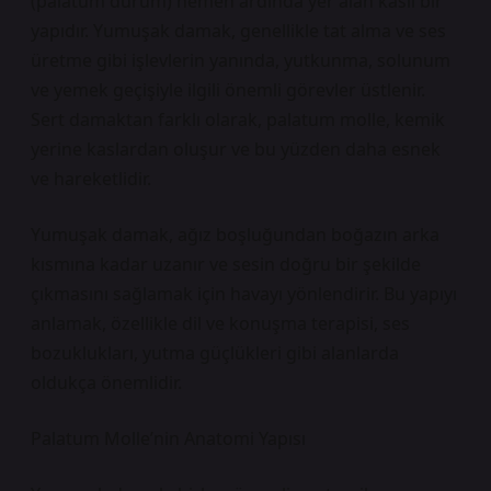
(palatum durum) hemen ardında yer alan kaslı bir
yapıdır. Yumuşak damak, genellikle tat alma ve ses
üretme gibi işlevlerin yanında, yutkunma, solunum
ve yemek geçişiyle ilgili önemli görevler üstlenir.
Sert damaktan farklı olarak, palatum molle, kemik
yerine kaslardan oluşur ve bu yüzden daha esnek
ve hareketlidir.
Yumuşak damak, ağız boşluğundan boğazın arka
kısmına kadar uzanır ve sesin doğru bir şekilde
çıkmasını sağlamak için havayı yönlendirir. Bu yapıyı
anlamak, özellikle dil ve konuşma terapisi, ses
bozuklukları, yutma güçlükleri gibi alanlarda
oldukça önemlidir.
Palatum Molle’nin Anatomi Yapısı