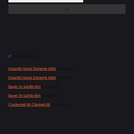
Son yorumlar
Insanlık Hangi Döneme Aittir
için
admin
Insanlık Hangi Döneme Aittir
için
Suat
Bayer In Sahibi Kim
için
admin
Bayer In Sahibi Kim
için
Selda
Çiselemek Mi Çilemek Mi
için
admin