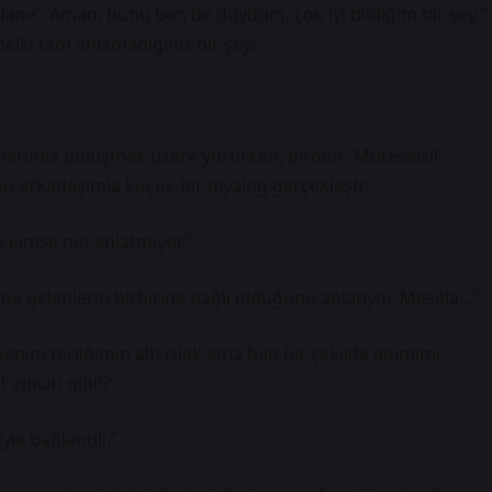
lanır. “Aman, bunu ben de duydum, çok iyi bildiğim bir şey,”
 belki tam anlamadığınız bir şey!
şlarımla buluşmak üzere yürürken, birden “Müteselsil”
n arkadaşımla küçük bir diyalog gerçekleşti:
 kimse net anlatmıyor.”
ına gelenlerin birbirine bağlı olduğunu anlatıyor. Mesela…”
enim terliğimin altı ıslak ama ben bir şekilde adımımı
zinciri gibi!?”
yle bağlantılı.”