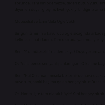
zorunda. Yani biri ödemezse, diğeri bütün yükü sırt
diyenleri duyar gibiyim. Evet, çok iyi bildiğiniz ama
Müteselsil ve İzmir’deki Öğle Vakti
Bir gün, İzmir’in o kavurucu öğle sıcağında arkada
kelimesini hatırladım. Tam o sırada yanımda yürüye
Ben: “Ya, ‘müteselsil’ ne demek ya? Duyuyorum ama
O: “Valla bence sen yanlış anlamışsın. O kelime baş
Ben: “Ha! O zaman mesela biz İzmir’de hava sıcak, b
atıyorum, sanki başıma gelen her şey bir ‘müteselsil’ 
O: “Hımm, işte tam olarak böyle! Yani her şey birbiri