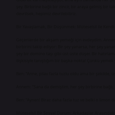
şey. Birbirine bağlı bir zincir, bir araya gelmiş bi
devrilsek, hepimiz devrilebiliriz.
Bir Yavaşlamak, Bir Düşünmek: Müteselsil ile Kendi
Geçenlerde bir akşam yemeği için evdeydim. Anneml
birbirini takip ediyor: Bir şey yanarsa, her şey yanar
şey bir domino taşı gibi üst üste düşer. Bir hatırlama
ilişkisiyle tanıştığım bir başka nokta! Çünkü yemek 
Ben: “Anne, pilav fazla tuzlu oldu ama bir şekilde
Annem: “Sana da demiştim, her şey birbirine bağlı, oğ
Ben: “Aynen! Biraz daha fazla tuz ve belki o limon d
Müteselsil Bir Sosyal Durum: Arkadaşlar Arasındaki İ