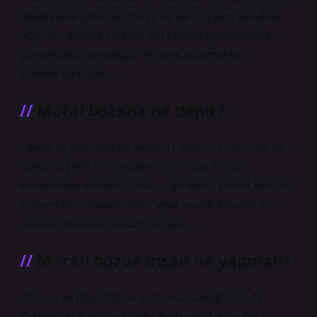
felsefesine göre her birey ve her toplum kendine
özgü bir ahlaka sahiptir. Bu kelime günümüzde
çoğunlukla maneviyat ve neşe anlamında
kullanılmaktadır.
Moral bozana ne denir?
Canhıraş kelimesinin anlamı nedir? – TDK. Türk Dil
Kurumu (TDK) sözlüğüne göre: “Canhıraş”
kelimesinin anlamı: Üzücü, can sıkıcı, moral bozucu,
iç karartıcı, rahatsız edici veya moral bozucu bir
durum veya olay anlamına gelir.
Morali bozuk insan ne yapmalı?
10 Hızlı ve Etkili Moral Arttırma Taktiği1/10. 1)
Kendinizle baş başa kalın. Evde veya dışarıda,