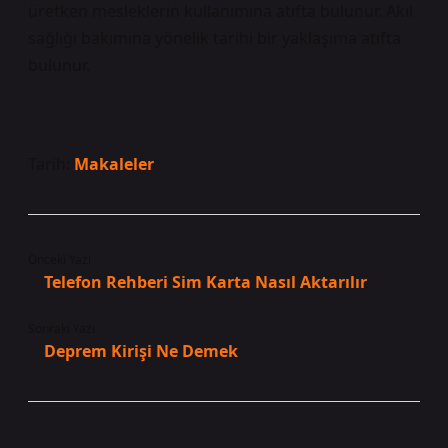
üretken mesleklerin kullanımına atıfta bulunur. Akıl
sağlığı bakımına yönelik tarihi bir yaklaşıma atıfta
bulunur.
Tarih:
Makaleler
Önceki Yazı
Telefon Rehberi Sim Karta Nasıl Aktarılır
Sonraki Yazı
Deprem Kirişi Ne Demek