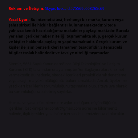
Reklam ve İletişim:
Skype: live:.cid.575569c608265c69
Yasal Uyarı:
Bu internet sitesi, herhangi bir marka, kurum veya
şahıs şirketi ile hiçbir bağlantısı bulunmamaktadır. Sitede
yalnızca kendi hazırladığımız makaleler paylaşılmaktadır. Burada
yer alan içerikler haber niteliği taşımamakta olup, gerçek kurum
ve kişiler hakkında paylaşım yapılmamaktadır. Gerçek kurum ve
kişiler ile isim benzerlikleri tamamen tesadüfidir. Sitemizdeki
bilgiler taslak halindedir ve tavsiye niteliği taşımazlar.
Sitemiz, 5651 Sayılı Kanun gereğince Bilgi Teknolojileri ve İletişim
Kurumu (BTK) tarafından onaylanmış bir Yer Sağlayıcı olarak hizmet
vermektedir. Bu nedenle, sitedeki içerikleri proaktif olarak denetleme
veya araştırma yükümlülüğümüz bulunmamaktadır. Ancak, üyelerimiz
yazdıkları içeriklerin sorumluluğunu taşımakta olup, siteye üye olarak
bu sorumluluğu kabul etmiş sayılırlar.
Hukuka ve yasal düzenlemelere aykırı olduğunu düşündüğünüz
içerikleri,
backlinkpanelicomtr@gmail.com
adresine bildirmeniz
halinde, ilgili içerikler yasal süre içerisinde sitemizden kaldırılacaktır.