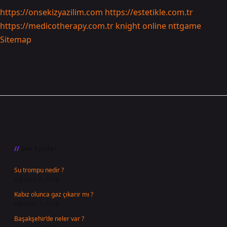
https://onsekizyazilim.com
https://estetikle.com.tr
https://medicotherapy.com.tr
knight online
nttgame
Sitemap
Sidebar
Son Yazılar
Su trompu nedir ?
Ağustos 8, 2026
Kabız olunca gaz çıkarır mı ?
Ağustos 7, 2026
Başakşehir’de neler var ?