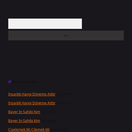
Arama
Son yorumlar
Insanlık Hangi Döneme Aittir
için
admin
Insanlık Hangi Döneme Aittir
için
Suat
Bayer In Sahibi Kim
için
admin
Bayer In Sahibi Kim
için
Selda
Çiselemek Mi Çilemek Mi
için
admin