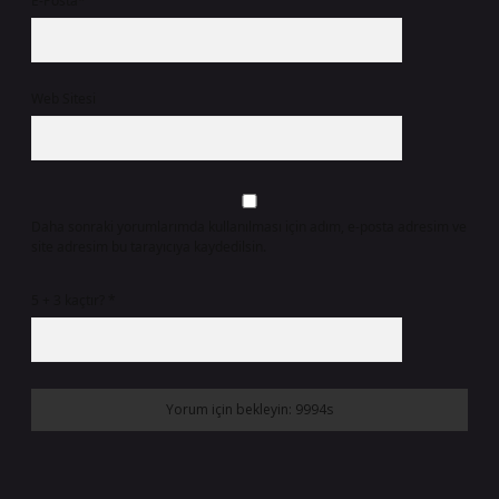
E-Posta*
Web Sitesi
Daha sonraki yorumlarımda kullanılması için adım, e-posta adresim ve
site adresim bu tarayıcıya kaydedilsin.
5 + 3 kaçtır?
*