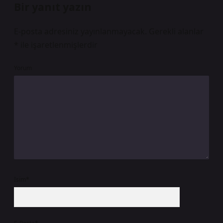
Bir yanıt yazın
E-posta adresiniz yayınlanmayacak.
Gerekli alanlar
*
ile işaretlenmişlerdir
Yorum
İsim*