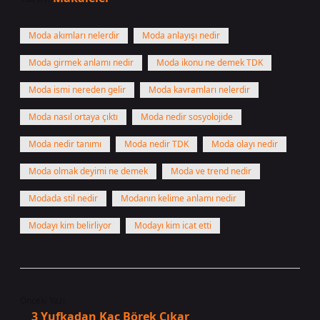
Moda akımları nelerdir
Moda anlayışı nedir
Moda girmek anlamı nedir
Moda ikonu ne demek TDK
Moda ismi nereden gelir
Moda kavramları nelerdir
Moda nasıl ortaya çıktı
Moda nedir sosyolojide
Moda nedir tanımı
Moda nedir TDK
Moda olayı nedir
Moda olmak deyimi ne demek
Moda ve trend nedir
Modada stil nedir
Modanın kelime anlamı nedir
Modayı kim belirliyor
Modayı kim icat etti
Önceki Yazı
3 Yufkadan Kaç Börek Çıkar