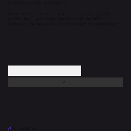
bu sorumluluğu kabul etmiş sayılırlar.
Hukuka ve yasal düzenlemelere aykırı olduğunu düşündüğünüz
içerikleri,
backlinkpanelicomtr@gmail.com
adresine bildirmeniz
halinde, ilgili içerikler yasal süre içerisinde sitemizden kaldırılacaktır.
Arama
Son yorumlar