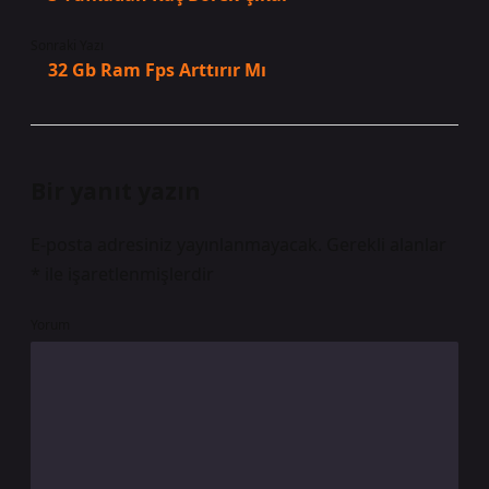
Sonraki Yazı
32 Gb Ram Fps Arttırır Mı
Bir yanıt yazın
E-posta adresiniz yayınlanmayacak.
Gerekli alanlar
*
ile işaretlenmişlerdir
Yorum