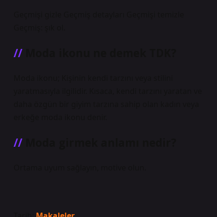
Geçmişi gizle Geçmiş detayları Geçmişi temizle
Geçmiş: şık ol.
Moda ikonu ne demek TDK?
Moda ikonu; Kişinin kendi tarzını veya stilini
yaratmasıyla ilgilidir. Kısaca, kendi tarzını yaratan ve
daha özgün bir giyim tarzına sahip olan kadın veya
erkeğe moda ikonu denir.
Moda girmek anlamı nedir?
Ortama uyum sağlayın, motive olun.
Tarih:
Makaleler