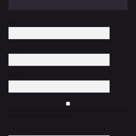
İsim*
E-Posta*
Web Sitesi
Daha sonraki yorumlarımda kullanılması için adım, e-posta adresim ve
site adresim bu tarayıcıya kaydedilsin.
10 - 4 kaçtır?
*