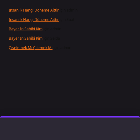
Insanlık Hangi Döneme Aittir
için
admin
Insanlık Hangi Döneme Aittir
için
Suat
Bayer In Sahibi Kim
için
admin
Bayer In Sahibi Kim
için
Selda
Çiselemek Mi Çilemek Mi
için
admin
t giriş
famecasino
ilbet giriş
www.betexper.xyz/