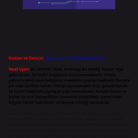
Reklam ve İletişim:
Skype: live:.cid.575569c608265c69
Yasal Uyarı:
Bu internet sitesi, herhangi bir marka, kurum veya
şahıs şirketi ile hiçbir bağlantısı bulunmamaktadır. Sitede
yalnızca kendi hazırladığımız makaleler paylaşılmaktadır. Burada
yer alan içerikler haber niteliği taşımamakta olup, gerçek kurum
ve kişiler hakkında paylaşım yapılmamaktadır. Gerçek kurum ve
kişiler ile isim benzerlikleri tamamen tesadüfidir. Sitemizdeki
bilgiler taslak halindedir ve tavsiye niteliği taşımazlar.
Sitemiz, 5651 Sayılı Kanun gereğince Bilgi Teknolojileri ve İletişim
Kurumu (BTK) tarafından onaylanmış bir Yer Sağlayıcı olarak hizmet
vermektedir. Bu nedenle, sitedeki içerikleri proaktif olarak denetleme
veya araştırma yükümlülüğümüz bulunmamaktadır. Ancak, üyelerimiz
yazdıkları içeriklerin sorumluluğunu taşımakta olup, siteye üye olarak