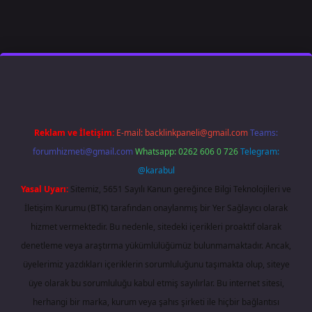
 giriş
famecasino
ilbet giriş
www.betexper.xyz/
Reklam ve İletişim:
E-mail:
backlinkpaneli@gmail.com
Teams:
forumhizmeti@gmail.com
Whatsapp: 0262 606 0 726
Telegram:
@karabul
Yasal Uyarı:
Sitemiz, 5651 Sayılı Kanun gereğince Bilgi Teknolojileri ve
İletişim Kurumu (BTK) tarafından onaylanmış bir Yer Sağlayıcı olarak
hizmet vermektedir. Bu nedenle, sitedeki içerikleri proaktif olarak
denetleme veya araştırma yükümlülüğümüz bulunmamaktadır. Ancak,
üyelerimiz yazdıkları içeriklerin sorumluluğunu taşımakta olup, siteye
üye olarak bu sorumluluğu kabul etmiş sayılırlar. Bu internet sitesi,
herhangi bir marka, kurum veya şahıs şirketi ile hiçbir bağlantısı