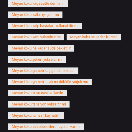
Meyan kökü kaç saatte demlenir
Meyan kökü kalbe iyi gelir mi
Meyan kökü kalp hastaları kullanabilir mi
Meyan kökü kanı sulandırır mı
Meyan kökü ne kadar içilmeli
Meyan kökü ne kadar suda bekletilir
Meyan kökü şekeri yükseltir mi
Meyan kökü şerbeti kaç günde bozulur
Meyan kökü şerbeti sıcak mı dökülür soğuk mu
Meyan kökü suyu nasıl kullanılır
Meyan kökü tansiyon yükseltir mi
Meyan kökünü nasıl kaynatılır
Meyan kökünün böbreklere faydası var mı