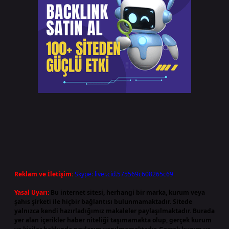
Reklam ve İletişim:
Skype: live:.cid.575569c608265c69
Yasal Uyarı:
Bu internet sitesi, herhangi bir marka, kurum veya
şahıs şirketi ile hiçbir bağlantısı bulunmamaktadır. Sitede
yalnızca kendi hazırladığımız makaleler paylaşılmaktadır. Burada
yer alan içerikler haber niteliği taşımamakta olup, gerçek kurum