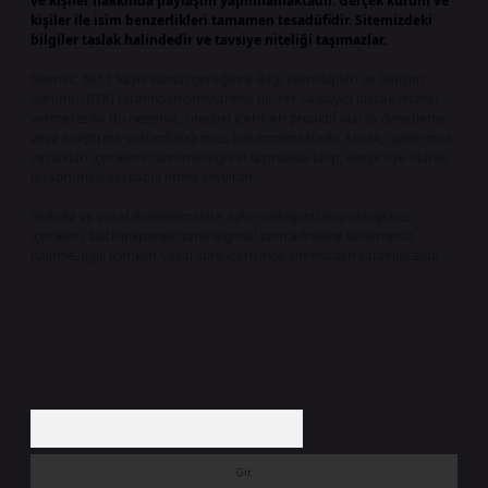
ve kişiler hakkında paylaşım yapılmamaktadır. Gerçek kurum ve
kişiler ile isim benzerlikleri tamamen tesadüfidir. Sitemizdeki
bilgiler taslak halindedir ve tavsiye niteliği taşımazlar.
Sitemiz, 5651 Sayılı Kanun gereğince Bilgi Teknolojileri ve İletişim
Kurumu (BTK) tarafından onaylanmış bir Yer Sağlayıcı olarak hizmet
vermektedir. Bu nedenle, sitedeki içerikleri proaktif olarak denetleme
veya araştırma yükümlülüğümüz bulunmamaktadır. Ancak, üyelerimiz
yazdıkları içeriklerin sorumluluğunu taşımakta olup, siteye üye olarak
bu sorumluluğu kabul etmiş sayılırlar.
Hukuka ve yasal düzenlemelere aykırı olduğunu düşündüğünüz
içerikleri,
backlinkpanelicomtr@gmail.com
adresine bildirmeniz
halinde, ilgili içerikler yasal süre içerisinde sitemizden kaldırılacaktır.
Arama