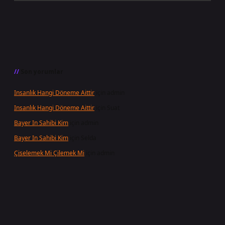
Son yorumlar
Insanlık Hangi Döneme Aittir
için
admin
Insanlık Hangi Döneme Aittir
için
Suat
Bayer In Sahibi Kim
için
admin
Bayer In Sahibi Kim
için
Selda
Çiselemek Mi Çilemek Mi
için
admin