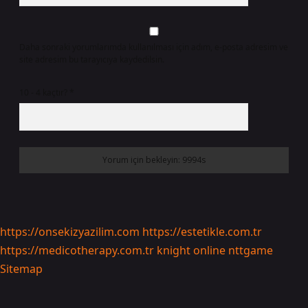
Daha sonraki yorumlarımda kullanılması için adım, e-posta adresim ve
site adresim bu tarayıcıya kaydedilsin.
10 - 4 kaçtır?
*
https://onsekizyazilim.com
https://estetikle.com.tr
https://medicotherapy.com.tr
knight online
nttgame
Sitemap