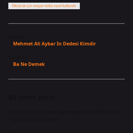
Öksürük için meyan kökü nasıl kullanılır
Önceki Yazı
Mehmet Ali Aybar In Dedesi Kimdir
Sonraki Yazı
Ba Ne Demek
Bir yanıt yazın
E-posta adresiniz yayınlanmayacak.
Gerekli alanlar
*
ile işaretlenmişlerdir