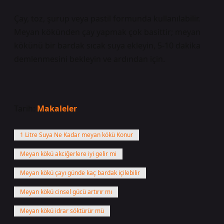
Çay, toz, şurup veya pastil formunda kullanılabilir.
Meyan kökünden çay yapmak çok basittir; meyan
kökünü bir bardak sıcak suya ekleyin, 5-10 dakika
demlenmesini bekleyin ve ardından için.
Tarih:
Makaleler
1 Litre Suya Ne Kadar meyan kökü Konur
Meyan kökü akciğerlere iyi gelir mi
Meyan kökü çayı günde kaç bardak içilebilir
Meyan kökü cinsel gücü artırır mı
Meyan kökü idrar söktürür mü