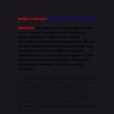
Reklam ve İletişim:
Skype: live:.cid.575569c608265c69
Yasal Uyarı:
Bu internet sitesi, herhangi bir marka,
kurum veya şahıs şirketi ile hiçbir bağlantısı
bulunmamaktadır. Sitede yalnızca kendi
hazırladığımız makaleler paylaşılmaktadır. Burada
yer alan içerikler haber niteliği taşımamakta olup,
gerçek kurum ve kişiler hakkında paylaşım
yapılmamaktadır. Gerçek kurum ve kişiler ile isim
benzerlikleri tamamen tesadüfidir. Sitemizdeki
bilgiler taslak halindedir ve tavsiye niteliği
taşımazlar.
Sitemiz, 5651 Sayılı Kanun gereğince Bilgi Teknolojileri
,
ve İletişim Kurumu (BTK) tarafından onaylanmış bir Yer
Sağlayıcı olarak hizmet vermektedir. Bu nedenle,
sitedeki içerikleri proaktif olarak denetleme veya
araştırma yükümlülüğümüz bulunmamaktadır. Ancak,
üyelerimiz yazdıkları içeriklerin sorumluluğunu
taşımakta olup, siteye üye olarak bu sorumluluğu kabul
etmiş sayılırlar.