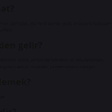
aat?
ak üzere pek çok farklı alanda çeşitli amaçlarla kullanılan
ründür.
den gelir?
sinden ödünç alınmış bir kelimedir ve “elle çalıştırılan
na gelen Latince “manualis” kelimesinden türemiştir.
 demek?
ır.
dir?