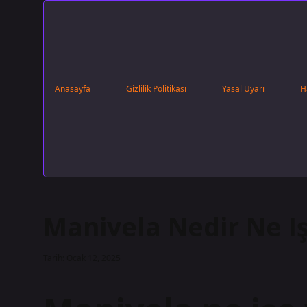
Anasayfa
Gizlilik Politikası
Yasal Uyarı
H
Manivela Nedir Ne I
Tarih: Ocak 12, 2025