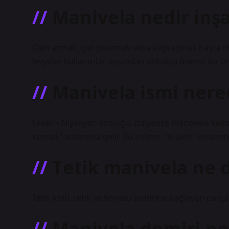
Manivela nedir inş
Cam açmak, çivi çıkarmak veya kapı açmak başta olm
levyeler kullanıcılar açısından oldukça önemli bir ü
Manivela ismi nere
Lever – Nişanyan Sözlüğü. İtalyanca manovela kelime
kasnak” anlamına gelir. Bu kelime, “el aleti” anlamı
Tetik manivela ne
Tetik kolu, tetik ile horozu birbirine bağlayan parçad
Manivela demiri ne