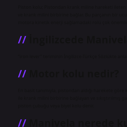
Piston kolu; Pistondan krank miline hareketi ileten 
ve krank milini birbirine bağlar. Bu parçanın bir ucu
motora kinetik enerji sağlamadaki rolü çok önemlid
İngilizcede Maniv
“iron lever” teriminin İngilizce-Türkçe Sözlükte anla
Motor kolu nedir?
En basit tanımıyla, pistondan aldığı harekete göre 
ile krank milini birbirine bağlayan ve sıkıştırılmış 
piston çubuğu veya biyel kolu denir.
Manivela nerede kul