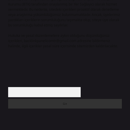
Kurumu (BTK) tarafından onaylanmış bir Yer Sağlayıcı olarak hizmet
vermektedir. Bu nedenle, sitedeki içerikleri proaktif olarak denetleme
veya araştırma yükümlülüğümüz bulunmamaktadır. Ancak, üyelerimiz
yazdıkları içeriklerin sorumluluğunu taşımakta olup, siteye üye olarak
bu sorumluluğu kabul etmiş sayılırlar.
Hukuka ve yasal düzenlemelere aykırı olduğunu düşündüğünüz
içerikleri,
backlinkpanelicomtr@gmail.com
adresine bildirmeniz
halinde, ilgili içerikler yasal süre içerisinde sitemizden kaldırılacaktır.
Arama