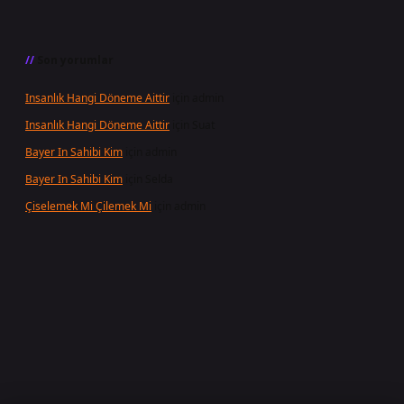
Son yorumlar
Insanlık Hangi Döneme Aittir
için
admin
Insanlık Hangi Döneme Aittir
için
Suat
Bayer In Sahibi Kim
için
admin
Bayer In Sahibi Kim
için
Selda
Çiselemek Mi Çilemek Mi
için
admin