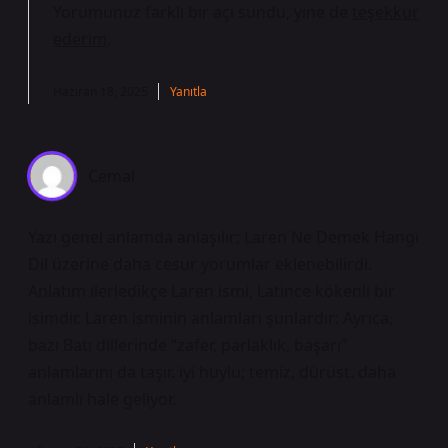
Yorumunuz farklı bir açı sundu, yine de
teşekkür
ederim
.
Haziran 18, 2025
Yanıtla
Cemal
Yazı genel anlamda anlaşılır; Laren Ne Demek Hangi
Dil üzerine daha cesur yorumlar eklenebilirdi.
Anlatım ilerledikçe Laren ismi, Latince kökenli bir
isimdir. Laren isminin anlamları şunlardır: Ayrıca,
bazı Batı dillerinde “zafer, parlaklık, başarı”
anlamlarını da taşır. iyi huylu; temiz, dürüst. daha
anlamlı hale geliyor.