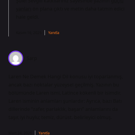
Şule! Sevgili katkılarınız sayesinde yazının
güçlü
yanları
ön plana çıktı ve metin daha tatmin edici
hale geldi.
Kasım 16, 2025
Yanıtla
Sarp
Laren Ne Demek Hangi Dil konusu iyi toparlanmış,
ancak bazı noktalar yüzeysel geçilmiş. Yazının bu
bölümünde Laren ismi, Latince kökenli bir isimdir.
Laren isminin anlamları şunlardır: Ayrıca, bazı Batı
dillerinde “zafer, parlaklık, başarı” anlamlarını da
taşır. iyi huylu; temiz, dürüst. belirleyici olmuş.
Mart 24, 2026
Yanıtla