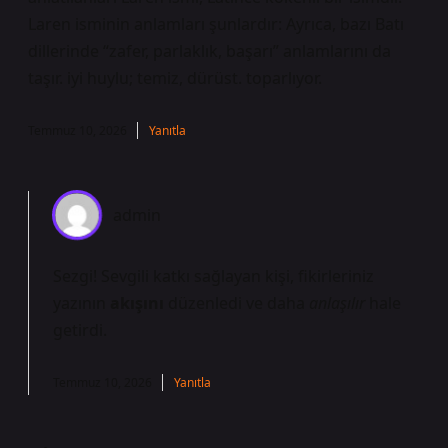
Laren isminin anlamları şunlardır: Ayrıca, bazı Batı
dillerinde “zafer, parlaklık, başarı” anlamlarını da
taşır. iyi huylu; temiz, dürüst. toparlıyor.
Temmuz 10, 2026
Yanıtla
admin
Sezgi! Sevgili katkı sağlayan kişi, fikirleriniz
yazının
akışını
düzenledi ve daha
anlaşılır
hale
getirdi.
Temmuz 10, 2026
Yanıtla