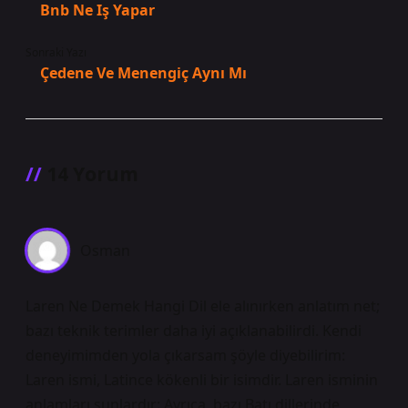
Bnb Ne Iş Yapar
Sonraki Yazı
Çedene Ve Menengiç Aynı Mı
14 Yorum
Osman
Laren Ne Demek Hangi Dil ele alınırken anlatım net;
bazı teknik terimler daha iyi açıklanabilirdi. Kendi
deneyimimden yola çıkarsam şöyle diyebilirim:
Laren ismi, Latince kökenli bir isimdir. Laren isminin
anlamları şunlardır: Ayrıca, bazı Batı dillerinde