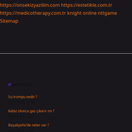
https://onsekizyazilim.com
https://estetikle.com.tr
https://medicotherapy.com.tr
knight online
nttgame
Sitemap
Sidebar
Son Yazılar
Su trompu nedir ?
Ağustos 8, 2026
Kabız olunca gaz çıkarır mı ?
Ağustos 7, 2026
Başakşehir’de neler var ?
Ağustos 6, 2026