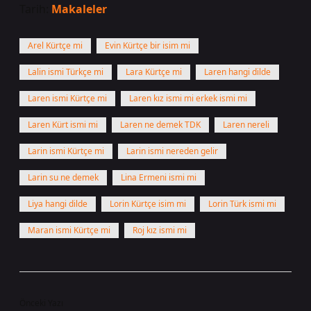
Tarih:
Makaleler
Arel Kürtçe mi
Evin Kürtçe bir isim mi
Lalin ismi Türkçe mi
Lara Kürtçe mi
Laren hangi dilde
Laren ismi Kürtçe mi
Laren kız ismi mi erkek ismi mi
Laren Kürt ismi mi
Laren ne demek TDK
Laren nereli
Larin ismi Kürtçe mi
Larin ismi nereden gelir
Larin su ne demek
Lina Ermeni ismi mi
Liya hangi dilde
Lorin Kürtçe isim mi
Lorin Türk ismi mi
Maran ismi Kürtçe mi
Roj kız ismi mi
Önceki Yazı