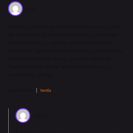
Şule
Başlangıç bölümü genel bir çerçeve sunuyor, Laren
Ne Demek Hangi Dil ise detaylarda güç kazanıyor.
Son olarak ben şu ayrıntıyı önemli buluyorum:
Laren ismi, Latince kökenli bir isimdir. Laren isminin
anlamları şunlardır: Ayrıca, bazı Batı dillerinde
“zafer, parlaklık, başarı” anlamlarını da taşır. iyi
huylu; temiz, dürüst.
Kasım 16, 2025
Yanıtla
admin