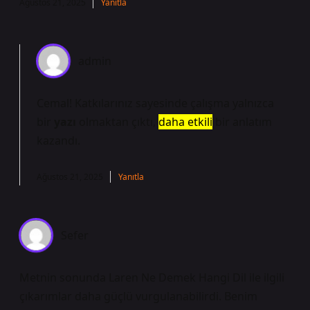
Ağustos 21, 2025
Yanıtla
admin
Cemal! Katkılarınız sayesinde çalışma yalnızca
bir
yazı
olmaktan çıktı,
daha etkili
bir anlatım
kazandı.
Ağustos 21, 2025
Yanıtla
Sefer
Metnin sonunda Laren Ne Demek Hangi Dil ile ilgili
çıkarımlar daha güçlü vurgulanabilirdi. Benim