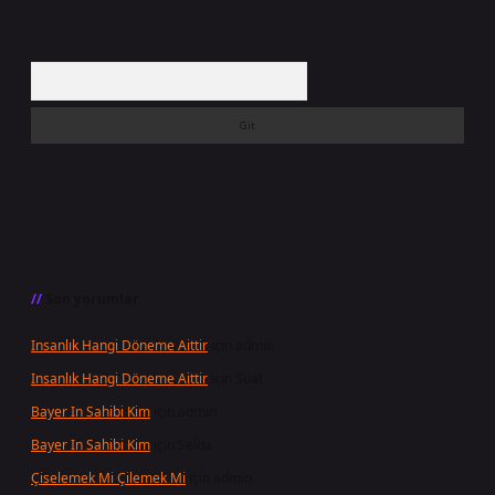
Arama
Son yorumlar
Insanlık Hangi Döneme Aittir
için
admin
Insanlık Hangi Döneme Aittir
için
Suat
Bayer In Sahibi Kim
için
admin
Bayer In Sahibi Kim
için
Selda
Çiselemek Mi Çilemek Mi
için
admin