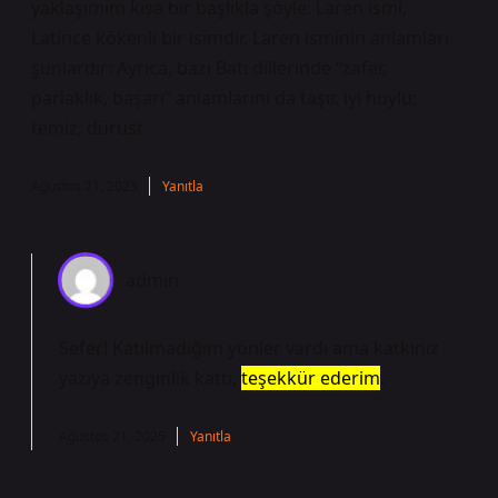
yaklaşımım kısa bir başlıkla şöyle: Laren ismi,
Latince kökenli bir isimdir. Laren isminin anlamları
şunlardır: Ayrıca, bazı Batı dillerinde “zafer,
parlaklık, başarı” anlamlarını da taşır. iyi huylu;
temiz, dürüst.
Ağustos 21, 2025
Yanıtla
admin
Sefer! Katılmadığım yönler vardı ama katkınız
yazıya zenginlik kattı,
teşekkür ederim
.
Ağustos 21, 2025
Yanıtla