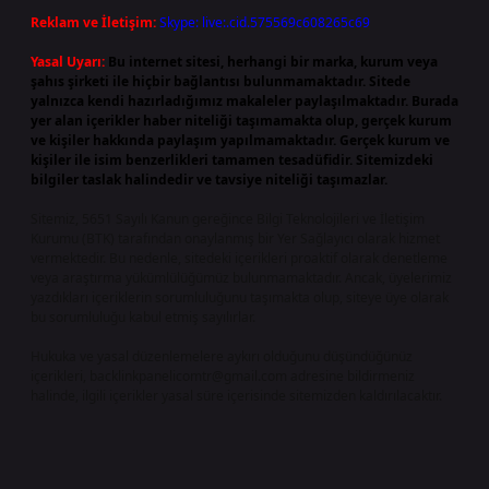
Reklam ve İletişim:
Skype: live:.cid.575569c608265c69
Yasal Uyarı:
Bu internet sitesi, herhangi bir marka, kurum veya
şahıs şirketi ile hiçbir bağlantısı bulunmamaktadır. Sitede
yalnızca kendi hazırladığımız makaleler paylaşılmaktadır. Burada
yer alan içerikler haber niteliği taşımamakta olup, gerçek kurum
ve kişiler hakkında paylaşım yapılmamaktadır. Gerçek kurum ve
kişiler ile isim benzerlikleri tamamen tesadüfidir. Sitemizdeki
bilgiler taslak halindedir ve tavsiye niteliği taşımazlar.
Sitemiz, 5651 Sayılı Kanun gereğince Bilgi Teknolojileri ve İletişim
Kurumu (BTK) tarafından onaylanmış bir Yer Sağlayıcı olarak hizmet
vermektedir. Bu nedenle, sitedeki içerikleri proaktif olarak denetleme
veya araştırma yükümlülüğümüz bulunmamaktadır. Ancak, üyelerimiz
yazdıkları içeriklerin sorumluluğunu taşımakta olup, siteye üye olarak
bu sorumluluğu kabul etmiş sayılırlar.
Hukuka ve yasal düzenlemelere aykırı olduğunu düşündüğünüz
içerikleri,
backlinkpanelicomtr@gmail.com
adresine bildirmeniz
halinde, ilgili içerikler yasal süre içerisinde sitemizden kaldırılacaktır.