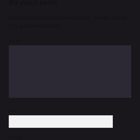
Bir yanıt yazın
E-posta adresiniz yayınlanmayacak.
Gerekli alanlar
*
ile işaretlenmişlerdir
Yorum
İsim*
E-Posta*