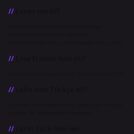
Laren nereli?
LarenBayrak ArmasıÜlkeHollandaİlKuzey
HollandaYönetim15 satır dahaLaren –
VikipediVikipedi › Wiki › LarenVikipedi › Wiki › Laren
Lina Ermeni ismi mi?
Lina: Kelimenin Arapça anlamı “hurma çekirdeği”dir.
Lalin ismi Türkçe mi?
Lalin ismi Türkçe kökenli olup, Farsçadan Türkçeye
çevrilen “lal” kelimesinden türemiştir.
Lorin Türk ismi mi?