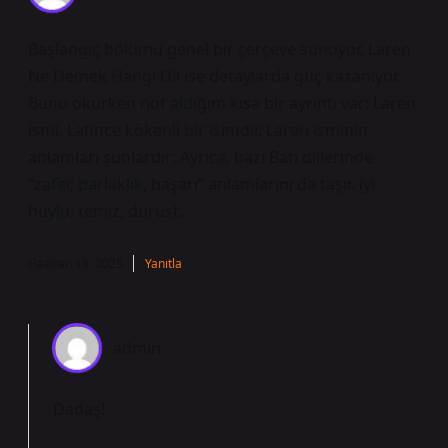
Başlangıç bölümü genel bir çerçeve sunuyor, Laren
Ne Demek Hangi Dil ise detaylarda güç kazanıyor.
Bunu okurken not aldığım kısa bir ayrıntı var: Laren
ismi, Latince kökenli bir isimdir. Laren isminin
anlamları şunlardır: Ayrıca, bazı Batı dillerinde
“zafer, parlaklık, başarı” anlamlarını da taşır. iyi
huylu; temiz, dürüst.
Haziran 18, 2025
Yanıtla
admin
Dadaş!