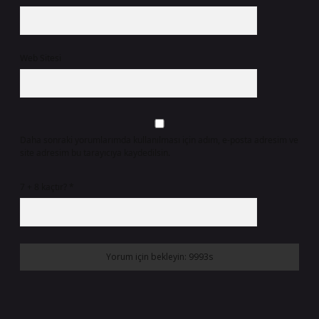
Web Sitesi
Daha sonraki yorumlarımda kullanılması için adım, e-posta adresim ve
site adresim bu tarayıcıya kaydedilsin.
7 + 8 kaçtır?
*