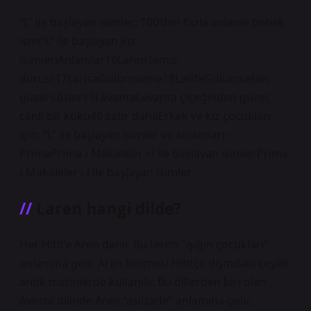
“L” ile başlayan isimler: 100’den fazla anlamlı bebek
ismi”L” ile başlayan kız
isimleriAnlamlar16LarenTemiz,
dürüst17LarisaGülümseme18LatifeGülümseten
güzel sözler19LavantaLavanta çiçeğinden güzel,
canlı bir koku46 satır dahaErkek ve kız çocukları
için: “L” ile başlayan isimler ve anlamları –
PrimaPrima › Makaleler › l ile başlayan isimlerPrima
› Makaleler › l ile başlayan isimler
Laren hangi dilde?
Her Hitit’e Aren denir. Bu terim “ışığın çocukları”
anlamına gelir. Aren kelimesi Hititçe dışındaki çeşitli
antik metinlerde kullanılır. Bu dillerden biri olan
Avesta dilinde Aren “asilzade” anlamına gelir.