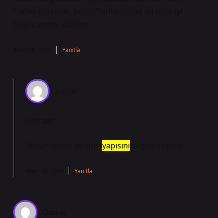
“zafer, parlaklık, başarı” anlamlarını da taşır. iyi
huylu; temiz, dürüst.
Mart 28, 2025
Yanıtla
admin
Osman!
Yorumlarınız yazının
yapısını
sağlamlaştırdı.
Mart 28, 2025
Yanıtla
Dadaş