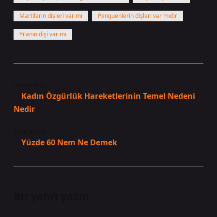
Martiların dişleri var mı
Penguenlerin dişleri var mıdır
Yılanın dişi var mı
Önceki Yazı
Kadın Özgürlük Hareketlerinin Temel Nedeni
Nedir
Sonraki Yazı
Yüzde 60 Nem Ne Demek
Bir yanıt yazın