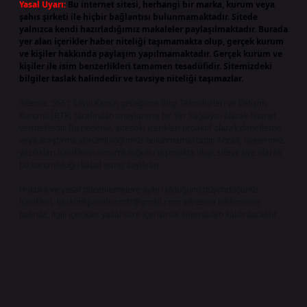
Yasal Uyarı:
Bu internet sitesi, herhangi bir marka, kurum veya
şahıs şirketi ile hiçbir bağlantısı bulunmamaktadır. Sitede
yalnızca kendi hazırladığımız makaleler paylaşılmaktadır. Burada
yer alan içerikler haber niteliği taşımamakta olup, gerçek kurum
ve kişiler hakkında paylaşım yapılmamaktadır. Gerçek kurum ve
kişiler ile isim benzerlikleri tamamen tesadüfidir. Sitemizdeki
bilgiler taslak halindedir ve tavsiye niteliği taşımazlar.
Sitemiz, 5651 Sayılı Kanun gereğince Bilgi Teknolojileri ve İletişim
Kurumu (BTK) tarafından onaylanmış bir Yer Sağlayıcı olarak hizmet
vermektedir. Bu nedenle, sitedeki içerikleri proaktif olarak denetleme
veya araştırma yükümlülüğümüz bulunmamaktadır. Ancak, üyelerimiz
yazdıkları içeriklerin sorumluluğunu taşımakta olup, siteye üye olarak
bu sorumluluğu kabul etmiş sayılırlar.
Hukuka ve yasal düzenlemelere aykırı olduğunu düşündüğünüz
içerikleri,
backlinkpanelicomtr@gmail.com
adresine bildirmeniz
halinde, ilgili içerikler yasal süre içerisinde sitemizden kaldırılacaktır.