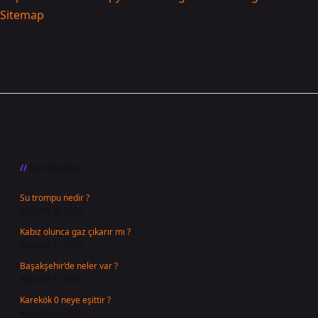
Sitemap
Sidebar
Son Yazılar
Su trompu nedir ?
Ağustos 8, 2026
Kabız olunca gaz çıkarır mı ?
Ağustos 7, 2026
Başakşehir’de neler var ?
Ağustos 6, 2026
Karekök 0 neye eşittir ?
Ağustos 5, 2026