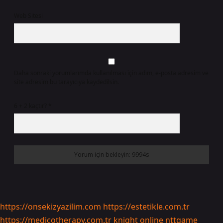
Web Sitesi
Daha sonraki yorumlarımda kullanılması için adım, e-posta adresim ve
site adresim bu tarayıcıya kaydedilsin.
6 + 2 kaçtır?
*
https://onsekizyazilim.com
https://estetikle.com.tr
https://medicotherapy.com.tr
knight online
nttgame