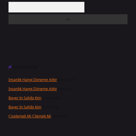
Arama
Son yorumlar
Insanlık Hangi Döneme Aittir
için
admin
Insanlık Hangi Döneme Aittir
için
Suat
Bayer In Sahibi Kim
için
admin
Bayer In Sahibi Kim
için
Selda
Çiselemek Mi Çilemek Mi
için
admin