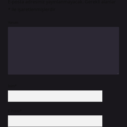
E-posta adresiniz yayınlanmayacak.
Gerekli alanlar
*
ile işaretlenmişlerdir
Yorum
İsim*
E-Posta*