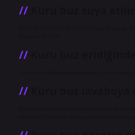
Kuru buz suya atılı
KURU BUZUN ÖZELLİKLERİ: Geride su bırakmaz. Gıd
kullanılır. -78 °C’dir.
Kuru buz eridiğinde
Kuru buz eridiğinde karbondioksit gazına dönüşür.
Kuru buz lavaboya
Kuru buz: buz kovasında buharlaşmalıdır. Boruları
dökmeyin. Eldivenler: deney sırasında kullanılırsa ve