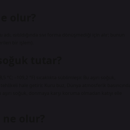
ne olur?
u adı, ısıtıldığında sıvı forma dönüşmediği için alır; bunun
ilen bir işlem).
soğuk tutar?
 °C; –109,2 °F) sıcaklıkta süblimleşir. Bu aşırı soğuk,
ehlikeli hale getirir. Kuru buz, Dünya atmosferik basıncınd
. Bu aşırı soğuk, donmaya karşı koruma olmadan katıyı elle
 ne olur?