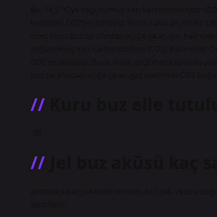
Bu, 78,5 °C’ye soğutulmuş katı karbondioksittir (C
halindeki CO2’ye dönüşür. Buna, hava geçirmez kaplar
eder. Kuru buz tarafından açığa çıkan gaz halindek
soğutulmuş katı karbondioksiti (CO2) ifade eder. O
CO2’ye dönüşür. Buna, hava geçirmez kaplarda patlama
buz tarafından açığa çıkan gaz halindeki CO2 boğul
Kuru buz elle tutu
-78.
Jel buz aküsü kaç s
abnturk5 parça kasetli termos, buz pili, ekstra soğ
sertifikalı.