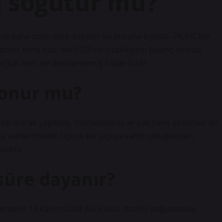
ı soğutur mu?
e daha uzun süre dayanır. Su buzuna kıyasla -78,5°C’nin
ıdır. Kuru buz, sıvı CO2’nin sıcaklığının basınç altında
m soğuk hem de dondurulmuş halde tutar.
konur mu?
özel olarak yapılmış, mühürlenmiş ve çok hava geçirmez bir
 saklanmalıdır. Uçucu bir yapıya sahip olduğundan,
ektir.
süre dayanır?
anabilir. 14 Kasım 2024 Kuru buz, strafor soğutucuda