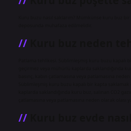
Kuru buz poşette sa
Kuru buzu nasıl saklarım? Mümkünse kuru buz bir
deposunda muhafaza edilmelidir.
Kuru buz neden tehl
Patlama tehlikesi. Süblimleşmiş kuru buzu kapalı bi
geçirmez veya mühürlü kaplarda saklandığında kuru
basınç, kabın çatlamasına veya patlamasına neden ol
Süblimleşmiş kuru buzu kapalı bir kapta saklamak e
kaplarda saklandığında kuru buz, salınan CO2 gazın
çatlamasına veya patlamasına neden olarak olası ya
Kuru buz evde nasıl