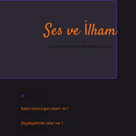
Ses ve İlham
Duyuların hikayeleriyle keyifli yolculuk!
Sidebar
ilbet giriş
famecasino
ilbet giriş
www.betexper.xyz/
Son Yazılar
Kabız olunca gaz çıkarır mı ?
Ağustos 7, 2026
Başakşehir’de neler var ?
Ağustos 6, 2026