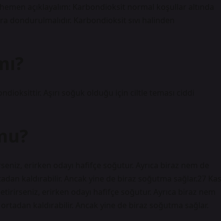
, hemen açıklayalım: Karbondioksit normal koşullar altında
onra dondurulmalıdır. Karbondioksit sıvı halinden
mı?
dioksittir. Aşırı soğuk olduğu için ciltle teması ciddi
mu?
rseniz, erirken odayı hafifçe soğutur. Ayrıca biraz nem de
adan kaldırabilir. Ancak yine de biraz soğutma sağlar.27 Ka
tirirseniz, erirken odayı hafifçe soğutur. Ayrıca biraz nem
ortadan kaldırabilir. Ancak yine de biraz soğutma sağlar.