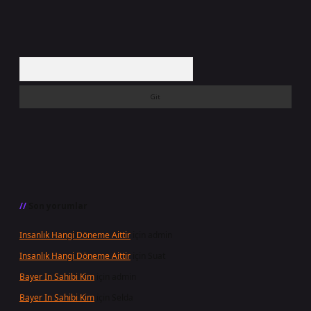
Arama
Son yorumlar
Insanlık Hangi Döneme Aittir
için
admin
Insanlık Hangi Döneme Aittir
için
Suat
Bayer In Sahibi Kim
için
admin
Bayer In Sahibi Kim
için
Selda