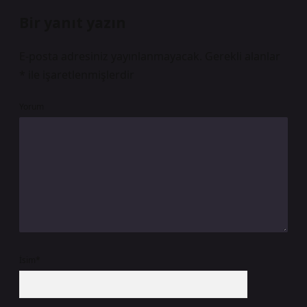
Bir yanıt yazın
E-posta adresiniz yayınlanmayacak.
Gerekli alanlar
*
ile işaretlenmişlerdir
Yorum
İsim*