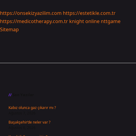
https://onsekizyazilim.com
https://estetikle.com.tr
https://medicotherapy.com.tr
knight online
nttgame
Sitemap
Sidebar
Son Yazılar
Kabız olunca gaz çıkarır mı ?
Ağustos 7, 2026
Başakşehir’de neler var ?
Ağustos 6, 2026