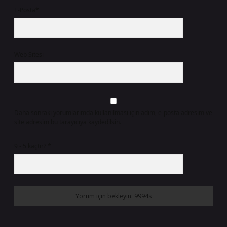
E-Posta*
Web Sitesi
Daha sonraki yorumlarımda kullanılması için adım, e-posta adresim ve
site adresim bu tarayıcıya kaydedilsin.
9 - 5 kaçtır?
*