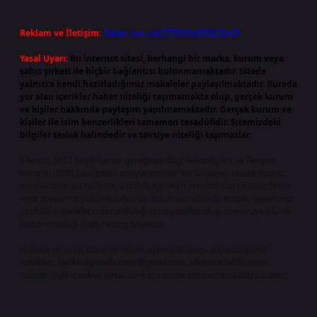
Reklam ve İletişim:
Skype: live:.cid.575569c608265c69
Yasal Uyarı:
Bu internet sitesi, herhangi bir marka, kurum veya
şahıs şirketi ile hiçbir bağlantısı bulunmamaktadır. Sitede
yalnızca kendi hazırladığımız makaleler paylaşılmaktadır. Burada
yer alan içerikler haber niteliği taşımamakta olup, gerçek kurum
ve kişiler hakkında paylaşım yapılmamaktadır. Gerçek kurum ve
kişiler ile isim benzerlikleri tamamen tesadüfidir. Sitemizdeki
bilgiler taslak halindedir ve tavsiye niteliği taşımazlar.
Sitemiz, 5651 Sayılı Kanun gereğince Bilgi Teknolojileri ve İletişim
Kurumu (BTK) tarafından onaylanmış bir Yer Sağlayıcı olarak hizmet
vermektedir. Bu nedenle, sitedeki içerikleri proaktif olarak denetleme
veya araştırma yükümlülüğümüz bulunmamaktadır. Ancak, üyelerimiz
yazdıkları içeriklerin sorumluluğunu taşımakta olup, siteye üye olarak
bu sorumluluğu kabul etmiş sayılırlar.
Hukuka ve yasal düzenlemelere aykırı olduğunu düşündüğünüz
içerikleri,
backlinkpanelicomtr@gmail.com
adresine bildirmeniz
halinde, ilgili içerikler yasal süre içerisinde sitemizden kaldırılacaktır.