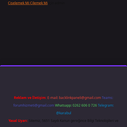
Çiselemek Mi Çilemek Mi
için
admin
bet giriş
famecasino
ilbet giriş
www.betexper.xyz/
Reklam ve İletişim:
E-mail:
backlinkpaneli@gmail.com
Teams:
forumhizmeti@gmail.com
Whatsapp: 0262 606 0 726
Telegram:
@karabul
Yasal Uyarı:
Sitemiz, 5651 Sayılı Kanun gereğince Bilgi Teknolojileri ve