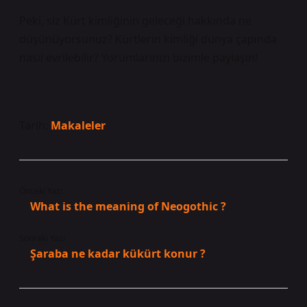
Peki, siz Kürt kimliğinin geleceği hakkında ne
düşünüyorsunuz? Kürtlerin kimliği dünya çapında
nasıl evrilebilir? Yorumlarınızı bizimle paylaşın!
Tarih:
Makaleler
Önceki Yazı
What is the meaning of Neogothic ?
Sonraki Yazı
Şaraba ne kadar kükürt konur ?