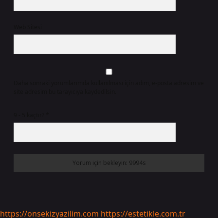
Web Sitesi
Daha sonraki yorumlarımda kullanılması için adım, e-posta adresim ve
site adresim bu tarayıcıya kaydedilsin.
9 - 5 kaçtır?
*
https://onsekizyazilim.com
https://estetikle.com.tr