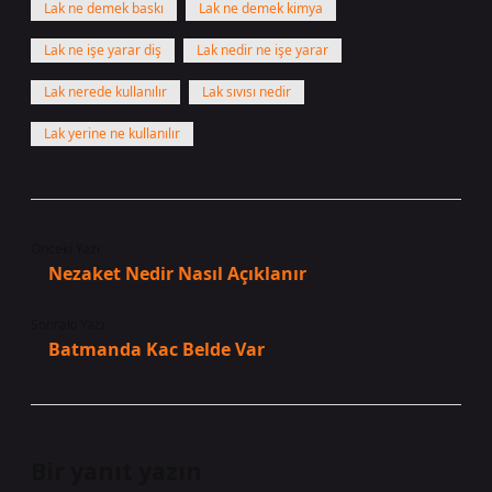
Lak ne demek baskı
Lak ne demek kimya
Lak ne işe yarar diş
Lak nedir ne işe yarar
Lak nerede kullanılır
Lak sıvısı nedir
Lak yerine ne kullanılır
Önceki Yazı
Nezaket Nedir Nasıl Açıklanır
Sonraki Yazı
Batmanda Kac Belde Var
Bir yanıt yazın