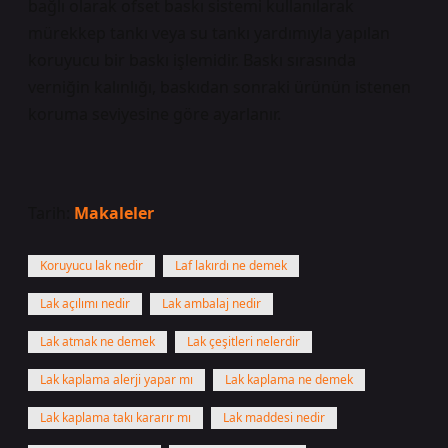
bağlı olarak ofset baskı sistemi kullanılarak
mürekkep tankı veya su tankı yardımıyla yapılan
koruyucu bir baskı işlemidir. Baskı sırasında
verniğin kalınlığı, baskıdan sonraki ürünün istenen
koruma seviyesine göre ayarlanır.
Tarih:
Makaleler
Koruyucu lak nedir
Laf lakırdı ne demek
Lak açılımı nedir
Lak ambalaj nedir
Lak atmak ne demek
Lak çeşitleri nelerdir
Lak kaplama alerji yapar mı
Lak kaplama ne demek
Lak kaplama takı kararır mı
Lak maddesi nedir