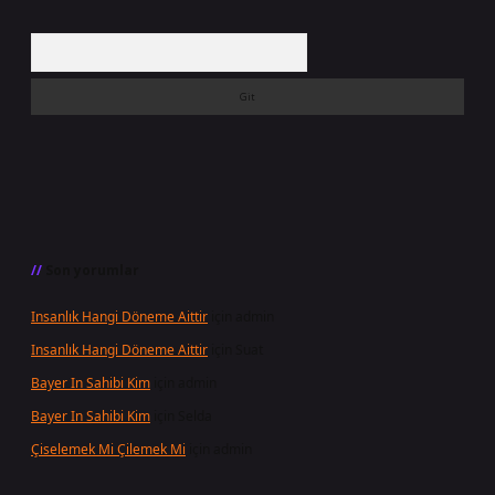
Arama
Son yorumlar
Insanlık Hangi Döneme Aittir
için
admin
Insanlık Hangi Döneme Aittir
için
Suat
Bayer In Sahibi Kim
için
admin
Bayer In Sahibi Kim
için
Selda
Çiselemek Mi Çilemek Mi
için
admin