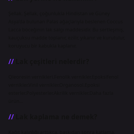
Şellak. Şellak, çoğunlukla Hindistan ve Güney
Asya’da bulunan Palas ağaçlarıyla beslenen Coccus
Lacca böceğinin lak salgı maddesidir. Bu sertleşmiş,
kauçuksu madde toplanır, ezilir, yıkanır ve kurutulur,
koruyucu bir kabukla kaplanır.
Lak çeşitleri nelerdir?
Qleoresin vernikleri.Fenolik vernikler.Epoksifenol
vernikler.Vinil vernikler.Organosol.Epoksi
esterler.Polyesterler.Akrilik vernikler.Daha fazla
ürün…
Lak kaplama ne demek?
Kağıt kalınlığı arttıkça, baskıdan sonra katlama,