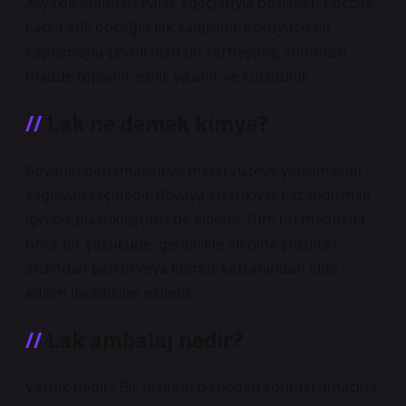
Asya’da bulunan Palas ağaçlarıyla beslenen Coccus
Lacca adlı böceğin lak salgısıdır. Koruyucu bir
kaplamayla çevrili olan bu sertleşmiş, sümüksü
madde toplanır, ezilir, yıkanır ve kurutulur.
Lak ne demek kimya?
Boyanın parlamasını ve metal yüzeye yapışmasını
sağlayan reçinedir. Boyaya elastikiyet kazandırmak
için bir plastikleştirici de eklenir. Tüm bu maddeler
önce bir çözücüde, genellikle alkolde çözülür;
ardından petrol veya kömür katranından elde
edilen incelticiler eklenir.
Lak ambalaj nedir?
Vernik nedir? Bir ürünün baskıdan sonraki amacına