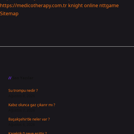
https://medicotherapy.com.tr
knight online
nttgame
Sitemap
Sidebar
Son Yazılar
Su trompu nedir ?
Ağustos 8, 2026
Kabız olunca gaz çıkarır mı ?
Ağustos 7, 2026
Başakşehir’de neler var ?
Ağustos 6, 2026
Karekök 0 neye eşittir ?