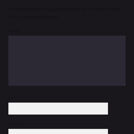
E-posta adresiniz yayınlanmayacak.
Gerekli alanlar
*
ile işaretlenmişlerdir
Yorum
İsim*
E-Posta*