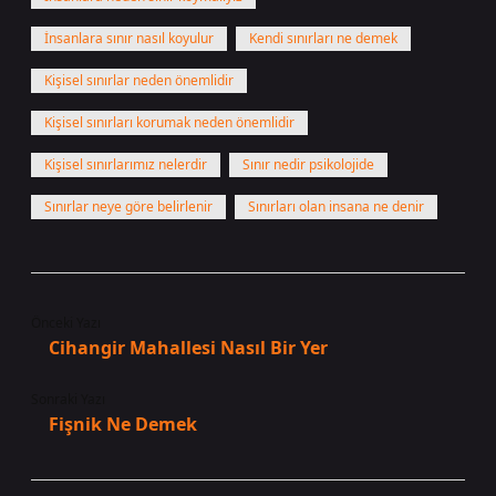
İnsanlara sınır nasıl koyulur
Kendi sınırları ne demek
Kişisel sınırlar neden önemlidir
Kişisel sınırları korumak neden önemlidir
Kişisel sınırlarımız nelerdir
Sınır nedir psikolojide
Sınırlar neye göre belirlenir
Sınırları olan insana ne denir
Önceki Yazı
Cihangir Mahallesi Nasıl Bir Yer
Sonraki Yazı
Fişnik Ne Demek