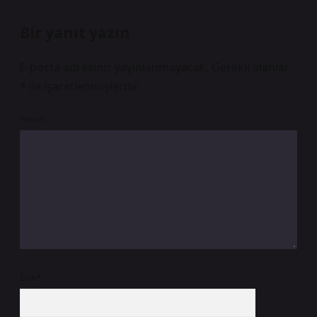
Bir yanıt yazın
E-posta adresiniz yayınlanmayacak.
Gerekli alanlar
*
ile işaretlenmişlerdir
Yorum
İsim*