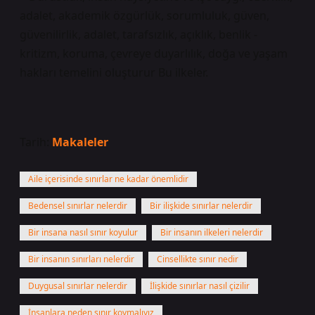
adalet, akademik özgürlük, sorumluluk, güven,
güvenilirlik, adalet, tarafsızlık, açıklık, benlik -
kritizm, koruma, çevreye duyarlılık, doğa ve yaşam
hakları temelini oluşturur Bu ilkeler.
Tarih:
Makaleler
Aile içerisinde sınırlar ne kadar önemlidir
Bedensel sınırlar nelerdir
Bir ilişkide sınırlar nelerdir
Bir insana nasıl sınır koyulur
Bir insanın ilkeleri nelerdir
Bir insanın sınırları nelerdir
Cinsellikte sınır nedir
Duygusal sınırlar nelerdir
İlişkide sınırlar nasıl çizilir
İnsanlara neden sınır koymalıyız