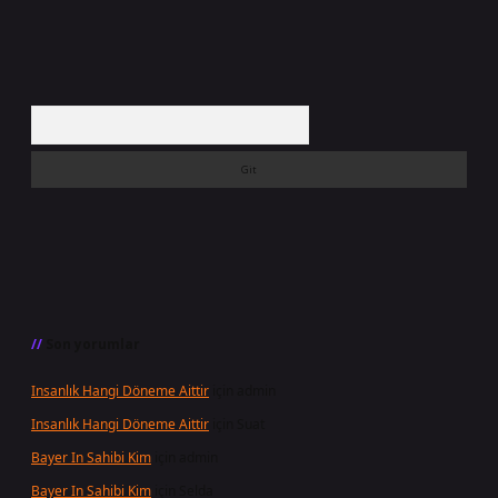
Arama
Son yorumlar
Insanlık Hangi Döneme Aittir
için
admin
Insanlık Hangi Döneme Aittir
için
Suat
Bayer In Sahibi Kim
için
admin
Bayer In Sahibi Kim
için
Selda