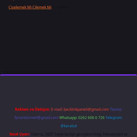
Çiselemek Mi Çilemek Mi
için
admin
t giriş
famecasino
ilbet giriş
www.betexper.xyz/
Reklam ve İletişim:
E-mail:
backlinkpaneli@gmail.com
Teams:
forumhizmeti@gmail.com
Whatsapp: 0262 606 0 726
Telegram:
@karabul
Yasal Uyarı:
Sitemiz, 5651 Sayılı Kanun gereğince Bilgi Teknolojileri ve