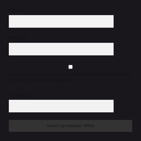
E-Posta*
Web Sitesi
Daha sonraki yorumlarımda kullanılması için adım, e-posta adresim ve
site adresim bu tarayıcıya kaydedilsin.
9 - 5 kaçtır?
*