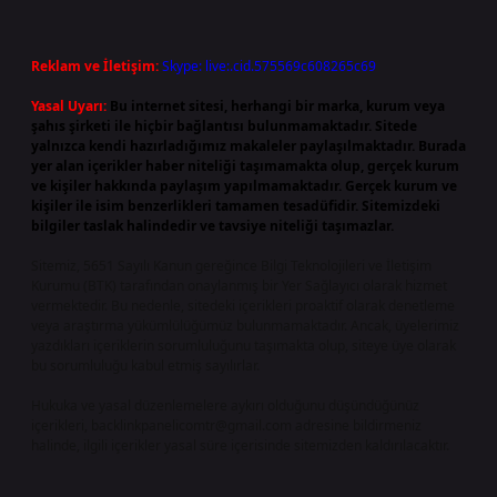
Reklam ve İletişim:
Skype: live:.cid.575569c608265c69
Yasal Uyarı:
Bu internet sitesi, herhangi bir marka, kurum veya
şahıs şirketi ile hiçbir bağlantısı bulunmamaktadır. Sitede
yalnızca kendi hazırladığımız makaleler paylaşılmaktadır. Burada
yer alan içerikler haber niteliği taşımamakta olup, gerçek kurum
ve kişiler hakkında paylaşım yapılmamaktadır. Gerçek kurum ve
kişiler ile isim benzerlikleri tamamen tesadüfidir. Sitemizdeki
bilgiler taslak halindedir ve tavsiye niteliği taşımazlar.
Sitemiz, 5651 Sayılı Kanun gereğince Bilgi Teknolojileri ve İletişim
Kurumu (BTK) tarafından onaylanmış bir Yer Sağlayıcı olarak hizmet
vermektedir. Bu nedenle, sitedeki içerikleri proaktif olarak denetleme
veya araştırma yükümlülüğümüz bulunmamaktadır. Ancak, üyelerimiz
yazdıkları içeriklerin sorumluluğunu taşımakta olup, siteye üye olarak
bu sorumluluğu kabul etmiş sayılırlar.
Hukuka ve yasal düzenlemelere aykırı olduğunu düşündüğünüz
içerikleri,
backlinkpanelicomtr@gmail.com
adresine bildirmeniz
halinde, ilgili içerikler yasal süre içerisinde sitemizden kaldırılacaktır.