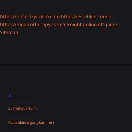
https://onsekizyazilim.com
https://estetikle.com.tr
https://medicotherapy.com.tr
knight online
nttgame
Sitemap
Sidebar
Son Yazılar
Su trompu nedir ?
Ağustos 8, 2026
Kabız olunca gaz çıkarır mı ?
Ağustos 7, 2026