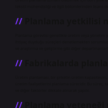
Üretim planlama uzmanı olabilmek için dört yıllık ü
tekstil mühendisliği ve ilgili bölümlerinden lisans
Planlama yetkilisi n
Planlama görevlisi genellikle üretim veya yönetim ya
ihtiyaç duyduğu süreçleri denetlemekten sorumludur.
ve araştırma ve geliştirme gibi diğer departmanlarl
Fabrikalarda planl
Üretim planlaması, bir şirketin üretim kapasitesini,
üretim faaliyetlerini planlama sürecidir. Bu süreç, t
ve diğer faktörler dikkate alınarak yapılır.
Planlama yeteneği 