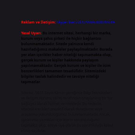
Reklam ve İletişim:
Skype: live:.cid.575569c608265c69
Yasal Uyarı:
Bu internet sitesi, herhangi bir marka,
kurum veya şahıs şirketi ile hiçbir bağlantısı
bulunmamaktadır. Sitede yalnızca kendi
hazırladığımız makaleler paylaşılmaktadır. Burada
yer alan içerikler haber niteliği taşımamakta olup,
gerçek kurum ve kişiler hakkında paylaşım
yapılmamaktadır. Gerçek kurum ve kişiler ile isim
benzerlikleri tamamen tesadüfidir. Sitemizdeki
bilgiler taslak halindedir ve tavsiye niteliği
taşımazlar.
Sitemiz, 5651 Sayılı Kanun gereğince Bilgi Teknolojileri
ve İletişim Kurumu (BTK) tarafından onaylanmış bir Yer
Sağlayıcı olarak hizmet vermektedir. Bu nedenle,
sitedeki içerikleri proaktif olarak denetleme veya
araştırma yükümlülüğümüz bulunmamaktadır. Ancak,
üyelerimiz yazdıkları içeriklerin sorumluluğunu
taşımakta olup, siteye üye olarak bu sorumluluğu kabul
etmiş sayılırlar.