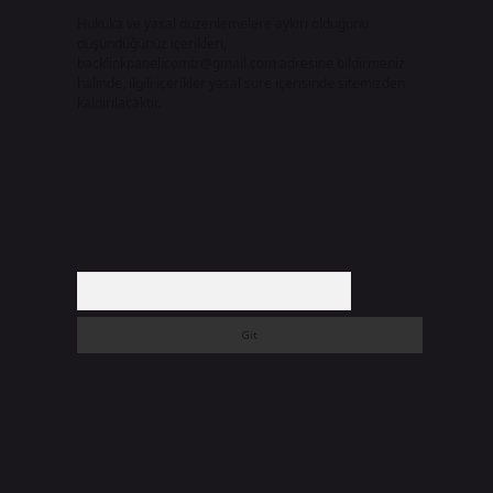
Hukuka ve yasal düzenlemelere aykırı olduğunu
düşündüğünüz içerikleri,
backlinkpanelicomtr@gmail.com
adresine bildirmeniz
halinde, ilgili içerikler yasal süre içerisinde sitemizden
kaldırılacaktır.
Arama