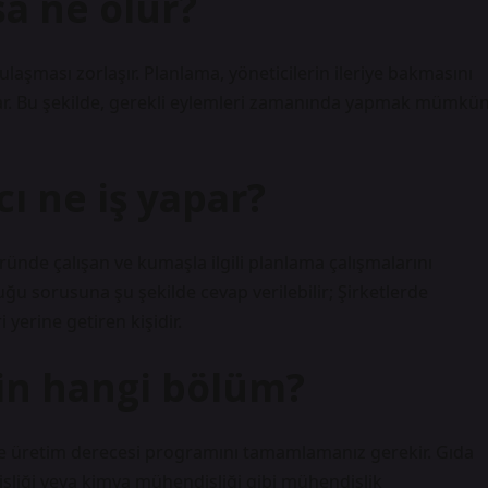
a ne olur?
aşması zorlaşır. Planlama, yöneticilerin ileriye bakmasını
ğlar. Bu şekilde, gerekli eylemleri zamanında yapmak mümkü
ı ne iş yapar?
ünde çalışan ve kumaşla ilgili planlama çalışmalarını
ğu sorusuna şu şekilde cevap verilebilir; Şirketlerde
i yerine getiren kişidir.
in hangi bölüm?
de üretim derecesi programını tamamlamanız gerekir. Gıda
sliği veya kimya mühendisliği gibi mühendislik