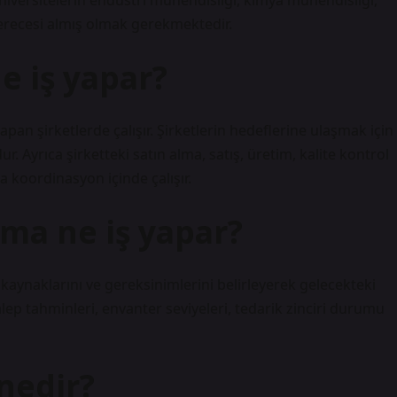
niversitelerin endüstri mühendisliği, kimya mühendisliği,
 derecesi almış olmak gerekmektedir.
e iş yapar?
pan şirketlerde çalışır. Şirketlerin hedeflerine ulaşmak için
 Ayrıca şirketteki satın alma, satış, üretim, kalite kontrol
a koordinasyon içinde çalışır.
ama ne iş yapar?
 kaynaklarını ve gereksinimlerini belirleyerek gelecekteki
alep tahminleri, envanter seviyeleri, tedarik zinciri durumu
nedir?