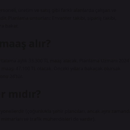
oneli, üretim ve satış gibi farklı alanlarda çalışan ve
ir. Planlama unsurları; Envanter takibi, sipariş takibi,
ra bakar.
maaş alır?
 ortalama aylık 33.300 TL maaş alacak. Planlama Uzmanı 2024
 maaşı 47.100 TL olacak. Önceki yıllara bakacak olursak
nu 24’tür.
r mıdır?
esyonellerdir (çoğunlukla şehir plancıları, ancak aynı zamand
 mimarları ve trafik mühendisleri de vardır).