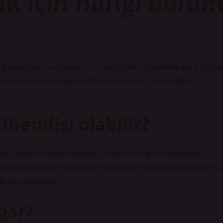
k için hangi bölü
yaset bilimi, ekonomi ve idari bilimler fakültelerinde eğitim
rın büyük çoğunluğu işletme ve endüstri mühendisliği
hendisi olabilir?
isi olmak isteyen herkes üniversitelerin mühendislik
hendisliği gibi mühendislik fakültelerini tamamlamalıdır. Bu
 de öğrenmelidir.
par?