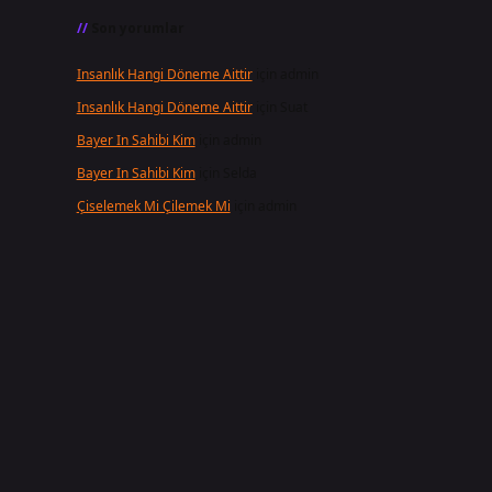
Son yorumlar
Insanlık Hangi Döneme Aittir
için
admin
Insanlık Hangi Döneme Aittir
için
Suat
Bayer In Sahibi Kim
için
admin
Bayer In Sahibi Kim
için
Selda
Çiselemek Mi Çilemek Mi
için
admin