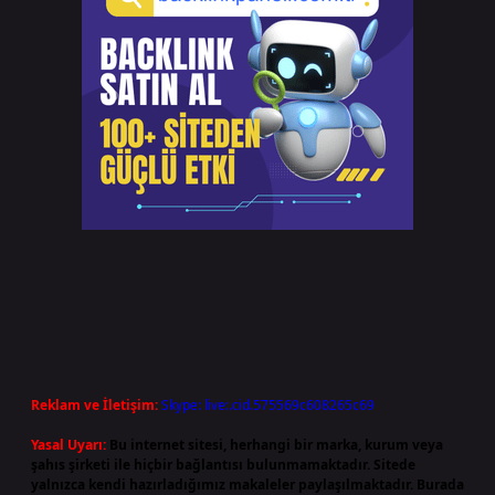
Reklam ve İletişim:
Skype: live:.cid.575569c608265c69
Yasal Uyarı:
Bu internet sitesi, herhangi bir marka, kurum veya
şahıs şirketi ile hiçbir bağlantısı bulunmamaktadır. Sitede
yalnızca kendi hazırladığımız makaleler paylaşılmaktadır. Burada