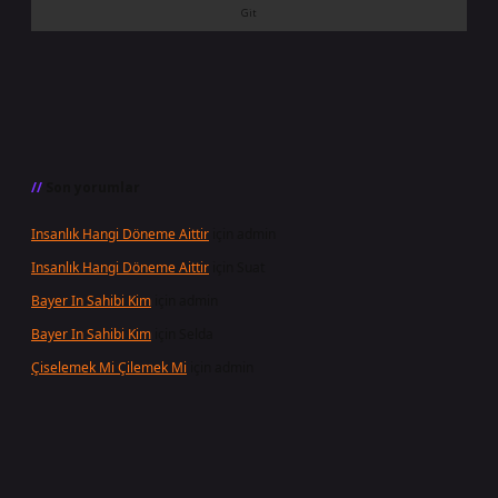
Son yorumlar
Insanlık Hangi Döneme Aittir
için
admin
Insanlık Hangi Döneme Aittir
için
Suat
Bayer In Sahibi Kim
için
admin
Bayer In Sahibi Kim
için
Selda
Çiselemek Mi Çilemek Mi
için
admin