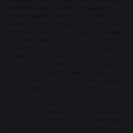
Zeynep, birkaç ay önce büyük bir kararla hayatında
önemli bir değişiklik yapmıştı. İkinci doğumunu
yapmış ve sonrasında cilt altındaki dikişleri
iyileştirmek için cerrahi müdahale geçirmişti. Her
şey düzgün gitmişti, ama iyileşme süreci beklediği
kadar kolay olmamıştı. Bir sabah, vücudunda
hissettiği hafif bir rahatsızlıkla uyanmıştı. İlk başta
bu ağrı, “Bunu normal kabul etmeliyim,” diye
düşündü. Ancak zamanla ağrı artmaya başlamıştı.
Bir gün aynada karnına baktığında, kesi bölgesinde
küçük bir şişlik fark etti. Bu, bir sağlık sorunundan
çok, Zeynep’in bedenine dair bir işaretti.
Zeynep, zamanla bu şişliğin küçücük bir
problemden çok, bir kayıptan ibaret olduğunu fark
etti. Hayatının her yönünü etkileyen, fiziksel olduğu
kadar duygusal bir yara bu. Kesi yeri fıtığı, yalnızca