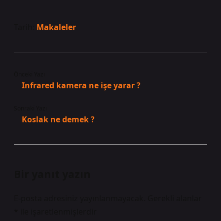
Tarih:
Makaleler
Önceki Yazı
Infrared kamera ne işe yarar ?
Sonraki Yazı
Koslak ne demek ?
Bir yanıt yazın
E-posta adresiniz yayınlanmayacak.
Gerekli alanlar
*
ile işaretlenmişlerdir