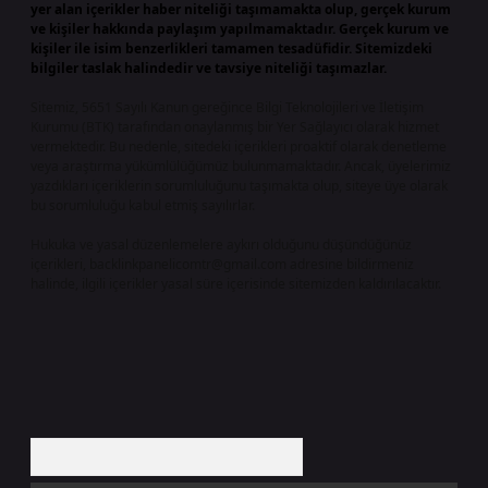
yer alan içerikler haber niteliği taşımamakta olup, gerçek kurum
ve kişiler hakkında paylaşım yapılmamaktadır. Gerçek kurum ve
kişiler ile isim benzerlikleri tamamen tesadüfidir. Sitemizdeki
bilgiler taslak halindedir ve tavsiye niteliği taşımazlar.
Sitemiz, 5651 Sayılı Kanun gereğince Bilgi Teknolojileri ve İletişim
Kurumu (BTK) tarafından onaylanmış bir Yer Sağlayıcı olarak hizmet
vermektedir. Bu nedenle, sitedeki içerikleri proaktif olarak denetleme
veya araştırma yükümlülüğümüz bulunmamaktadır. Ancak, üyelerimiz
yazdıkları içeriklerin sorumluluğunu taşımakta olup, siteye üye olarak
bu sorumluluğu kabul etmiş sayılırlar.
Hukuka ve yasal düzenlemelere aykırı olduğunu düşündüğünüz
içerikleri,
backlinkpanelicomtr@gmail.com
adresine bildirmeniz
halinde, ilgili içerikler yasal süre içerisinde sitemizden kaldırılacaktır.
Arama