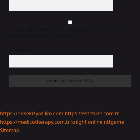
Daha sonraki yorumlarımda kullanılması için adım, e-posta adresim ve
site adresim bu tarayıcıya kaydedilsin.
6 + 2 kaçtır?
*
https://onsekizyazilim.com
https://estetikle.com.tr
https://medicotherapy.com.tr
knight online
nttgame
Sitemap