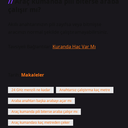
Araç kumanda pili biterse araba
çalışır mı?
Akıllı anahtarınızın pili zayıfsa veya bitmişse
aracınızı normal şekilde çalıştıramayabilirsiniz.
Tavsiyeli Bağlantılar:
Kuranda Hac Var Mı
Tarih:
Makaleler
24 GHz menzili ne kadar
Anahtarsız çalıştırma kaç metre
Araba anahtarı başka arabayı açar mı
Araç kumanda pili biterse araba çalışır mı
Araç kumandası kaç metreden çeker