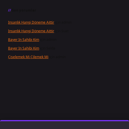
Son yorumlar
Insanlık Hangi Döneme Aittir
için
admin
Insanlık Hangi Döneme Aittir
için
Suat
Bayer In Sahibi Kim
için
admin
Bayer In Sahibi Kim
için
Selda
Çiselemek Mi Çilemek Mi
için
admin
t giriş
famecasino
ilbet giriş
www.betexper.xyz/