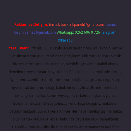
Reklam ve İletişim:
E-mail:
backlinkpaneli@gmail.com
Teams:
forumhizmeti@gmail.com
Whatsapp: 0262 606 0 726
Telegram:
@karabul
Yasal Uyarı:
Sitemiz, 5651 Sayılı Kanun gereğince Bilgi Teknolojileri ve
İletişim Kurumu (BTK) tarafından onaylanmış bir Yer Sağlayıcı olarak
hizmet vermektedir. Bu nedenle, sitedeki içerikleri proaktif olarak
denetleme veya araştırma yükümlülüğümüz bulunmamaktadır. Ancak,
üyelerimiz yazdıkları içeriklerin sorumluluğunu taşımakta olup, siteye
üye olarak bu sorumluluğu kabul etmiş sayılırlar. Bu internet sitesi,
herhangi bir marka, kurum veya şahıs şirketi ile hiçbir bağlantısı
bulunmamaktadır. Sitede yalnızca kendi hazırladığımız makaleler
paylaşılmaktadır. Burada yer alan içerikler haber niteliği taşımamakta
olup, gerçek kurum ve kişiler hakkında paylaşım yapılmamaktadır.
Gerçek kurum ve kişiler ile isim benzerlikleri tamamen tesadüfidir.