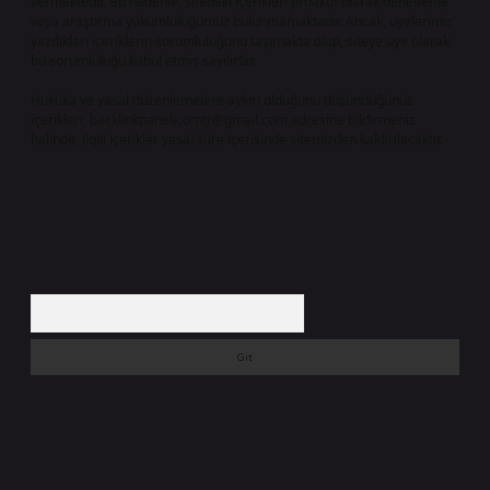
vermektedir. Bu nedenle, sitedeki içerikleri proaktif olarak denetleme
veya araştırma yükümlülüğümüz bulunmamaktadır. Ancak, üyelerimiz
yazdıkları içeriklerin sorumluluğunu taşımakta olup, siteye üye olarak
bu sorumluluğu kabul etmiş sayılırlar.
Hukuka ve yasal düzenlemelere aykırı olduğunu düşündüğünüz
içerikleri,
backlinkpanelicomtr@gmail.com
adresine bildirmeniz
halinde, ilgili içerikler yasal süre içerisinde sitemizden kaldırılacaktır.
Arama