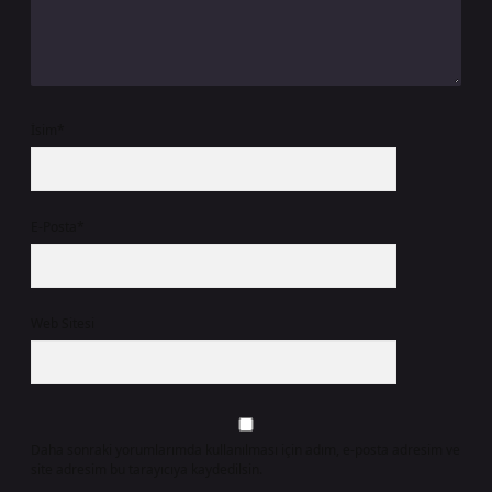
İsim*
E-Posta*
Web Sitesi
Daha sonraki yorumlarımda kullanılması için adım, e-posta adresim ve
site adresim bu tarayıcıya kaydedilsin.