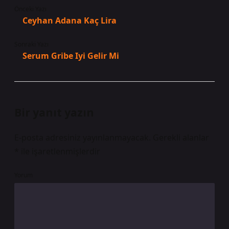
Önceki Yazı
Ceyhan Adana Kaç Lira
Sonraki Yazı
Serum Gribe Iyi Gelir Mi
Bir yanıt yazın
E-posta adresiniz yayınlanmayacak.
Gerekli alanlar
*
ile işaretlenmişlerdir
Yorum