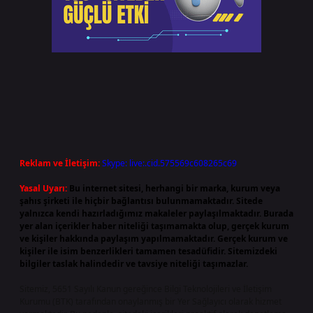
Reklam ve İletişim:
Skype: live:.cid.575569c608265c69
Yasal Uyarı:
Bu internet sitesi, herhangi bir marka, kurum veya
şahıs şirketi ile hiçbir bağlantısı bulunmamaktadır. Sitede
yalnızca kendi hazırladığımız makaleler paylaşılmaktadır. Burada
yer alan içerikler haber niteliği taşımamakta olup, gerçek kurum
ve kişiler hakkında paylaşım yapılmamaktadır. Gerçek kurum ve
kişiler ile isim benzerlikleri tamamen tesadüfidir. Sitemizdeki
bilgiler taslak halindedir ve tavsiye niteliği taşımazlar.
Sitemiz, 5651 Sayılı Kanun gereğince Bilgi Teknolojileri ve İletişim
Kurumu (BTK) tarafından onaylanmış bir Yer Sağlayıcı olarak hizmet