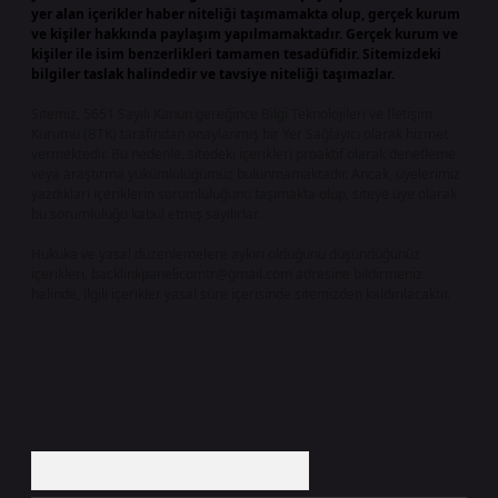
yer alan içerikler haber niteliği taşımamakta olup, gerçek kurum
ve kişiler hakkında paylaşım yapılmamaktadır. Gerçek kurum ve
kişiler ile isim benzerlikleri tamamen tesadüfidir. Sitemizdeki
bilgiler taslak halindedir ve tavsiye niteliği taşımazlar.
Sitemiz, 5651 Sayılı Kanun gereğince Bilgi Teknolojileri ve İletişim
Kurumu (BTK) tarafından onaylanmış bir Yer Sağlayıcı olarak hizmet
vermektedir. Bu nedenle, sitedeki içerikleri proaktif olarak denetleme
veya araştırma yükümlülüğümüz bulunmamaktadır. Ancak, üyelerimiz
yazdıkları içeriklerin sorumluluğunu taşımakta olup, siteye üye olarak
bu sorumluluğu kabul etmiş sayılırlar.
Hukuka ve yasal düzenlemelere aykırı olduğunu düşündüğünüz
içerikleri,
backlinkpanelicomtr@gmail.com
adresine bildirmeniz
halinde, ilgili içerikler yasal süre içerisinde sitemizden kaldırılacaktır.
Arama