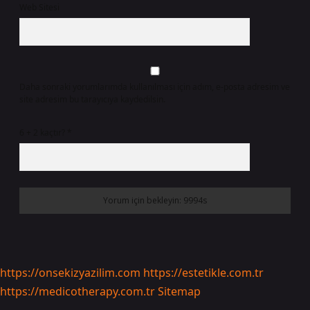
Web Sitesi
Daha sonraki yorumlarımda kullanılması için adım, e-posta adresim ve
site adresim bu tarayıcıya kaydedilsin.
6 + 2 kaçtır?
*
https://onsekizyazilim.com
https://estetikle.com.tr
https://medicotherapy.com.tr
Sitemap