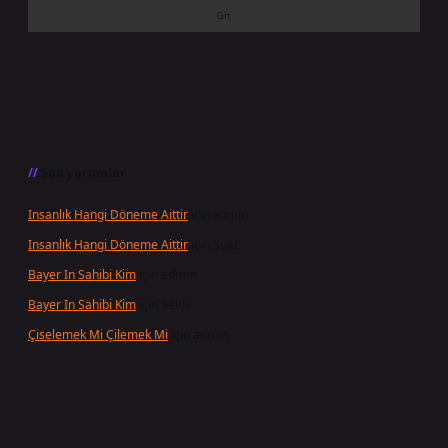
Son yorumlar
Insanlık Hangi Döneme Aittir
için
admin
Insanlık Hangi Döneme Aittir
için
Suat
Bayer In Sahibi Kim
için
admin
Bayer In Sahibi Kim
için
Selda
Çiselemek Mi Çilemek Mi
için
admin