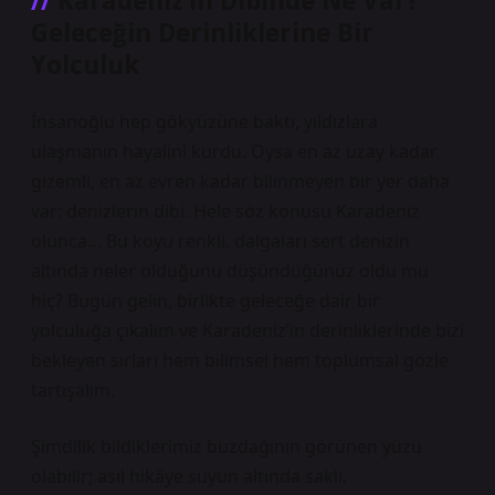
Karadeniz’in Dibinde Ne Var?
Geleceğin Derinliklerine Bir
Yolculuk
İnsanoğlu hep gökyüzüne baktı, yıldızlara
ulaşmanın hayalini kurdu. Oysa en az uzay kadar
gizemli, en az evren kadar bilinmeyen bir yer daha
var: denizlerin dibi. Hele söz konusu Karadeniz
olunca… Bu koyu renkli, dalgaları sert denizin
altında neler olduğunu düşündüğünüz oldu mu
hiç? Bugün gelin, birlikte geleceğe dair bir
yolculuğa çıkalım ve Karadeniz’in derinliklerinde bizi
bekleyen sırları hem bilimsel hem toplumsal gözle
tartışalım.
Şimdilik bildiklerimiz buzdağının görünen yüzü
olabilir; asıl hikâye suyun altında saklı.