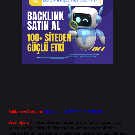
Reklam ve İletişim:
Skype: live:.cid.575569c608265c69
Yasal Uyarı:
Bu internet sitesi, herhangi bir marka, kurum veya
şahıs şirketi ile hiçbir bağlantısı bulunmamaktadır. Sitede
yalnızca kendi hazırladığımız makaleler paylaşılmaktadır. Burada