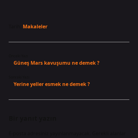
Tarih:
Makaleler
Önceki Yazı
Güneş Mars kavuşumu ne demek ?
Sonraki Yazı
Yerine yeller esmek ne demek ?
Bir yanıt yazın
E-posta adresiniz yayınlanmayacak.
Gerekli alanlar