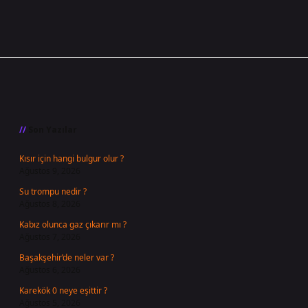
Sidebar
Son Yazılar
Kısır için hangi bulgur olur ?
Ağustos 9, 2026
Su trompu nedir ?
Ağustos 8, 2026
Kabız olunca gaz çıkarır mı ?
Ağustos 7, 2026
Başakşehir’de neler var ?
Ağustos 6, 2026
Karekök 0 neye eşittir ?
Ağustos 5, 2026