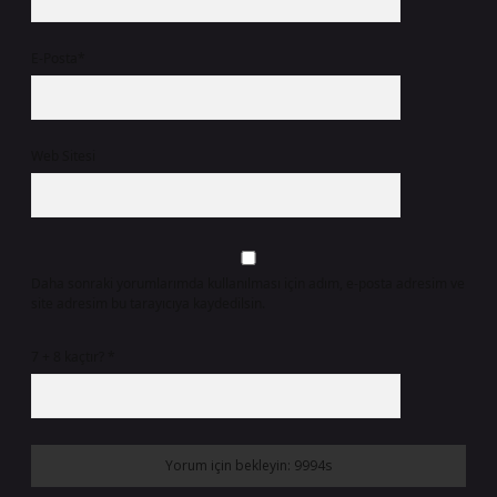
E-Posta*
Web Sitesi
Daha sonraki yorumlarımda kullanılması için adım, e-posta adresim ve
site adresim bu tarayıcıya kaydedilsin.
7 + 8 kaçtır?
*