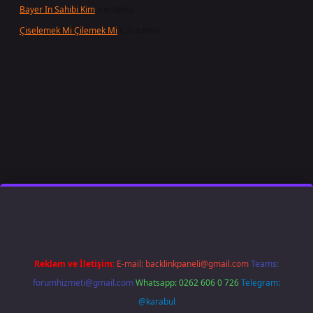
Bayer In Sahibi Kim
için
Selda
Çiselemek Mi Çilemek Mi
için
admin
t giriş
famecasino
ilbet giriş
www.betexper.xyz/
Reklam ve İletişim:
E-mail:
backlinkpaneli@gmail.com
Teams:
forumhizmeti@gmail.com
Whatsapp: 0262 606 0 726
Telegram:
@karabul