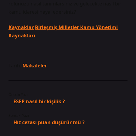
rolünüzü nasıl tanımlarsınız ve gelecekte nasıl bir
kamu idaresi hayal edersiniz?
Kaynaklar
Birleşmiş Milletler Kamu Yönetimi
Kaynakları
Tarih:
Makaleler
Önceki Yazı
ESFP nasıl bir kişilik ?
Sonraki Yazı
Hız cezası puan düşürür mü ?