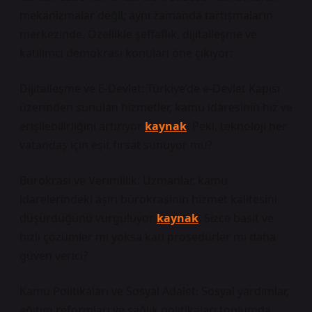
mekanizmalar değil; aynı zamanda tartışmaların
merkezinde. Özellikle şeffaflık, dijitalleşme ve
katılımcı demokrasi konuları öne çıkıyor:
Dijitalleşme ve E-Devlet: Türkiye’de e-Devlet Kapısı
üzerinden sunulan hizmetler, kamu idaresinin hız ve
erişilebilirliğini artırıyor
kaynak
. Peki, teknoloji her
vatandaş için eşit fırsat sunuyor mu?
Bürokrasi ve Verimlilik: Uzmanlar, kamu
idarelerindeki aşırı bürokrasinin hizmet kalitesini
düşürdüğünü vurguluyor
kaynak
. Sizce basit ve
hızlı çözümler mi yoksa katı prosedürler mi daha
güven verici?
Kamu Politikaları ve Sosyal Adalet: Sosyal yardımlar,
eğitim reformları ve sağlık politikaları toplumda