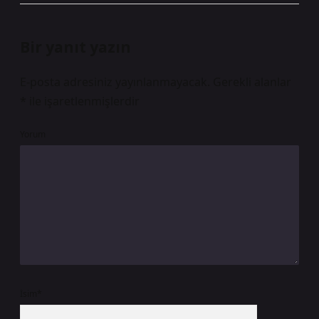
Bir yanıt yazın
E-posta adresiniz yayınlanmayacak.
Gerekli alanlar
*
ile işaretlenmişlerdir
Yorum
İsim*