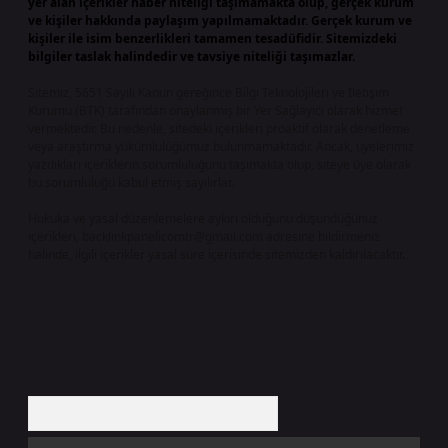
yer alan içerikler haber niteliği taşımamakta olup, gerçek kurum
ve kişiler hakkında paylaşım yapılmamaktadır. Gerçek kurum ve
kişiler ile isim benzerlikleri tamamen tesadüfidir. Sitemizdeki
bilgiler taslak halindedir ve tavsiye niteliği taşımazlar.
Sitemiz, 5651 Sayılı Kanun gereğince Bilgi Teknolojileri ve İletişim
Kurumu (BTK) tarafından onaylanmış bir Yer Sağlayıcı olarak hizmet
vermektedir. Bu nedenle, sitedeki içerikleri proaktif olarak denetleme
veya araştırma yükümlülüğümüz bulunmamaktadır. Ancak, üyelerimiz
yazdıkları içeriklerin sorumluluğunu taşımakta olup, siteye üye olarak
bu sorumluluğu kabul etmiş sayılırlar.
Hukuka ve yasal düzenlemelere aykırı olduğunu düşündüğünüz
içerikleri,
backlinkpanelicomtr@gmail.com
adresine bildirmeniz
halinde, ilgili içerikler yasal süre içerisinde sitemizden kaldırılacaktır.
Arama