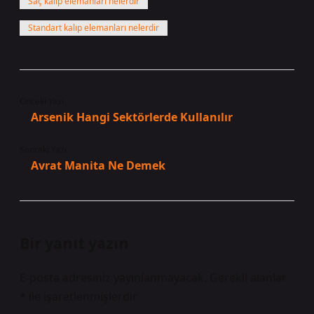
Saç kalıp elemanları nelerdir
Standart kalıp elemanları nelerdir
Önceki Yazı
Arsenik Hangi Sektörlerde Kullanılır
Sonraki Yazı
Avrat Manita Ne Demek
Bir yanıt yazın
E-posta adresiniz yayınlanmayacak.
Gerekli alanlar
*
ile işaretlenmişlerdir