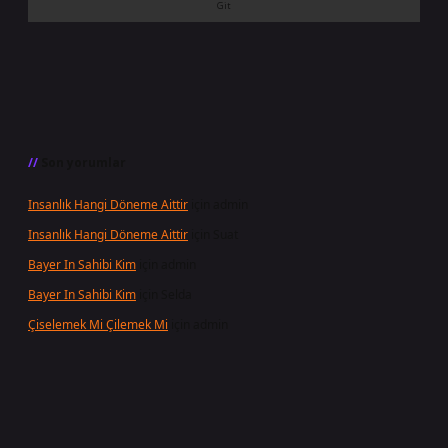
Son yorumlar
Insanlık Hangi Döneme Aittir
için
admin
Insanlık Hangi Döneme Aittir
için
Suat
Bayer In Sahibi Kim
için
admin
Bayer In Sahibi Kim
için
Selda
Çiselemek Mi Çilemek Mi
için
admin