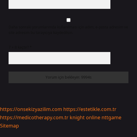
Daha sonraki yorumlarımda kullanılması için adım, e-posta adresim ve
site adresim bu tarayıcıya kaydedilsin.
7 + 8 kaçtır?
*
https://onsekizyazilim.com
https://estetikle.com.tr
https://medicotherapy.com.tr
knight online
nttgame
Sitemap