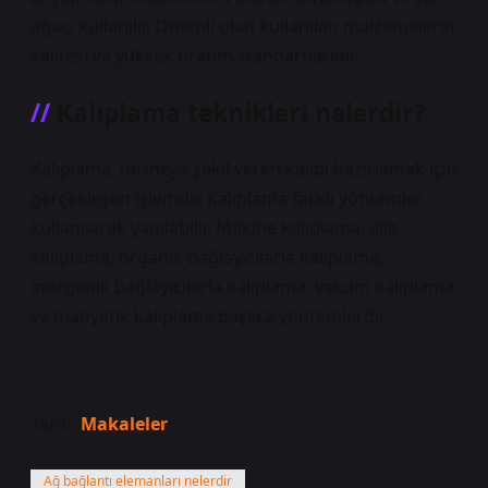
ağacı kullanılır. Önemli olan kullanılan malzemelerin
kalitesi ve yüksek üretim standartlarıdır.
Kalıplama teknikleri nelerdir?
Kalıplama, nesneye şekil veren kalıbı hazırlamak için
gerçekleşen işlemdir. Kalıplama farklı yöntemler
kullanılarak yapılabilir. Makine kalıplama, elle
kalıplama, organik bağlayıcılarla kalıplama,
inorganik bağlayıcılarla kalıplama, vakum kalıplama
ve manyetik kalıplama başlıca yöntemlerdir.
Tarih:
Makaleler
Ağ bağlantı elemanları nelerdir