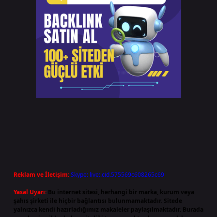
Reklam ve İletişim:
Skype: live:.cid.575569c608265c69
Yasal Uyarı:
Bu internet sitesi, herhangi bir marka, kurum veya
şahıs şirketi ile hiçbir bağlantısı bulunmamaktadır. Sitede
yalnızca kendi hazırladığımız makaleler paylaşılmaktadır. Burada