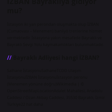
İZBAN Bayraklıya gidiyor
mu?
İstasyon iki yan perondan oluşmakta olup İZBAN
(Cumaovası – Menemen) banliyö trenlerine hizmet
vermektedir. İstasyona yakın mesafede Bayraklı ve
Bayraklı Sevgi Yolu kaymakamlıkları bulunmaktadır.
Bayraklı Adliyesi hangi İZBAN?
Salhane İstasyonuSalhaneTCDD Ulaşım
İstasyonuİZBAN İstasyonuİstasyon peronu
(Menemen yönüne doğru)Wikimedia | ©
OpenStreetMapLocationAdalet Mahallesi, Anadolu
Caddesi / Ozan Akbay Caddesi, 35530 Bayraklı, İzmir
Türkiye22 hat daha