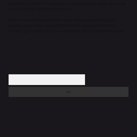
yazdıkları içeriklerin sorumluluğunu taşımakta olup, siteye üye olarak
bu sorumluluğu kabul etmiş sayılırlar.
Hukuka ve yasal düzenlemelere aykırı olduğunu düşündüğünüz
içerikleri,
backlinkpanelicomtr@gmail.com
adresine bildirmeniz
halinde, ilgili içerikler yasal süre içerisinde sitemizden kaldırılacaktır.
Arama