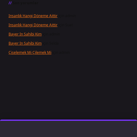
Son yorumlar
Insanlık Hangi Döneme Aittir
için
admin
Insanlık Hangi Döneme Aittir
için
Suat
Bayer In Sahibi Kim
için
admin
Bayer In Sahibi Kim
için
Selda
Çiselemek Mi Çilemek Mi
için
admin
t giriş
famecasino
ilbet giriş
www.betexper.xyz/