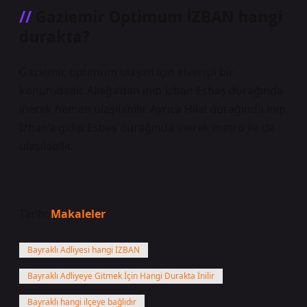
Gaziemir Optimum İZBAN hangi
durakta?
Gaziemir, optimum ulaşım için elverişli bir
konumdadır. Aliağa’dan inip İzban Esbaş durağında
inerek hemen ulaşılabilir. Ayrıca Hilal durağında inip
İzban’a gidip Esbaş durağında inerek metro ile de
ulaşılabilir.
Tarih:
Makaleler
Bayraklı Adliyesi hangi İZBAN
Bayraklı Adliyeye Gitmek İçin Hangi Durakta İnilir
Bayraklı hangi ilçeye bağlıdır