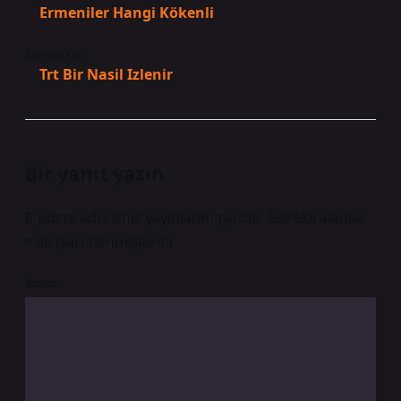
Ermeniler Hangi Kökenli
Sonraki Yazı
Trt Bir Nasil Izlenir
Bir yanıt yazın
E-posta adresiniz yayınlanmayacak.
Gerekli alanlar
*
ile işaretlenmişlerdir
Yorum