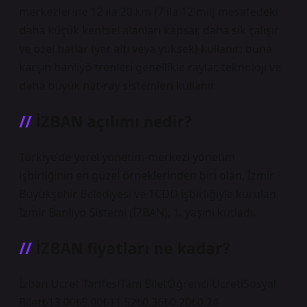
merkezlerine 12 ila 20 km (7 ila 12 mil) mesafedeki
daha küçük kentsel alanları kapsar, daha sık çalışır
ve özel hatlar (yer altı veya yüksek) kullanır; buna
karşın banliyö trenleri genellikle raylar, teknoloji ve
daha büyük hat-ray sistemleri kullanır.
İZBAN açılımı nedir?
Türkiye’de yerel yönetim-merkezi yönetim
işbirliğinin en güzel örneklerinden biri olan, İzmir
Büyükşehir Belediyesi ve TCDD işbirliğiyle kurulan
İzmir Banliyö Sistemi (İZBAN), 1. yaşını kutladı.
İZBAN fiyatları ne kadar?
İzban Ücret TarifesiTam BiletÖğrenci ÜcretiSosyal
Bilet₺13.00₺5.00₺11.52₺0.36₺0.20₺0.24