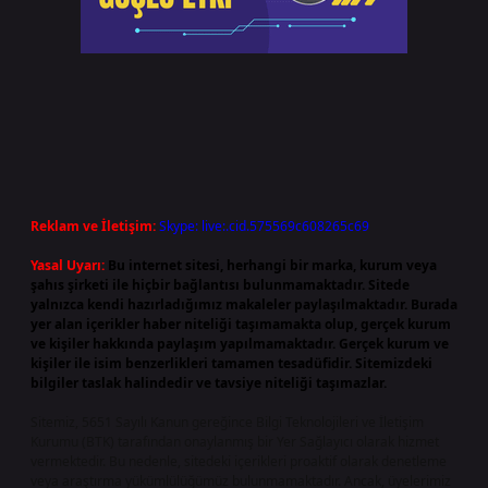
Reklam ve İletişim:
Skype: live:.cid.575569c608265c69
Yasal Uyarı:
Bu internet sitesi, herhangi bir marka, kurum veya
şahıs şirketi ile hiçbir bağlantısı bulunmamaktadır. Sitede
yalnızca kendi hazırladığımız makaleler paylaşılmaktadır. Burada
yer alan içerikler haber niteliği taşımamakta olup, gerçek kurum
ve kişiler hakkında paylaşım yapılmamaktadır. Gerçek kurum ve
kişiler ile isim benzerlikleri tamamen tesadüfidir. Sitemizdeki
bilgiler taslak halindedir ve tavsiye niteliği taşımazlar.
Sitemiz, 5651 Sayılı Kanun gereğince Bilgi Teknolojileri ve İletişim
Kurumu (BTK) tarafından onaylanmış bir Yer Sağlayıcı olarak hizmet
vermektedir. Bu nedenle, sitedeki içerikleri proaktif olarak denetleme
veya araştırma yükümlülüğümüz bulunmamaktadır. Ancak, üyelerimiz