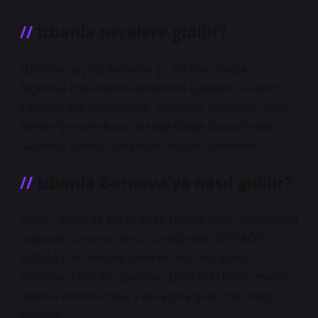
İzbanla nerelere gidilir?
İZBAN’ın geçtiği duraklar şu şekilde: Aliağa-
Biçerova-Hatundere-Menemen-Egekent-Ulukent-
Egekent-Ata -Halkapınar -Alsancak İstasyonu-Hilal-
Kemer-Şirinyer-Koşu-İnkılap-Bölge Garajı-Esbaş-
Gaziemir-Sarnıç Havaalanı- Adnan Menderes…
İzbanla Bornova’ya nasıl gidilir?
İzmir – Aydın’da İzban Koşu Durağı’ndan Bornova’ya
ulaşmak için önce Koşu durağından TEPEKÖY-
ALIAĞA tren hattına binerek Hilal durağına,
ardından Hilal durağından İZMİR METROSU metro
hattına binerek Evka 3 durağına gidin. Bu rotayı
kullanın.