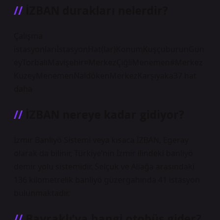
İZBAN durakları nelerdir?
Çalışma
istasyonlarıİstasyonHat(lar)KonumKuşçuburunGün
eyTorbalıMavişehir¤MerkezÇiğliMenemen#Merkez
KuzeyMenemenNaldökenMerkezKarşıyaka37 hat
daha
İZBAN nereye kadar gidiyor?
İzmir Banliyö Sistemi veya kısaca İZBAN, Egeray
olarak da bilinir, Türkiye’nin İzmir ilindeki banliyö
demir yolu sistemidir. Selçuk ve Aliağa arasındaki
136 kilometrelik banliyö güzergahında 41 istasyon
bulunmaktadır.
Bayraklı’ya hangi otobüs gider?