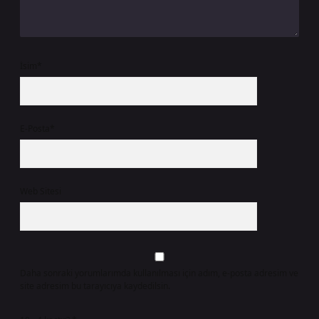
İsim*
E-Posta*
Web Sitesi
Daha sonraki yorumlarımda kullanılması için adım, e-posta adresim ve
site adresim bu tarayıcıya kaydedilsin.