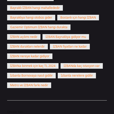
Bayraklı İZBAN hangi mahallededir
Bayraklıya hangi otobüs gider
Bostanlı için hangi İZBAN
Gaziemir Optimum İZBAN hangi durakta
İZBAN açılımı nedir
İZBAN Bayraklıya gidiyor mu
İZBAN durakları nelerdir
İZBAN fiyatları ne kadar
İZBAN nereye kadar gidiyor
İZBANa binmek için kaç TL 2024
İZBANda kaç istasyon var
İzbanla Bornovaya nasıl gidilir
İzbanla nerelere gidilir
Metro ve İZBAN farkı nedir
Önceki Yazı