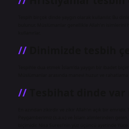
Hristiyanlar tesbih
Tespih birçok dinde yaygın olarak kullanılır. Bu dinl
bulunur. Müslümanlar genellikle Allah’ın isimlerini
kullanırlar.
Dinimizde tesbih ç
Tespihle dua etmek İslam’da yaygın bir ibadet biçimid
Müslümanlar arasında manevi huzur ve rahatlama ka
Tesbihat dinde var
En azından zikirdir ve zikir Allah’ın açık bir emridi
Peygamberimiz (s.a.v.) ve İslam alimlerinden gelen, 
biçimidir. Nisa Suresi’nin yüz üçüncü ayetinde Yüce