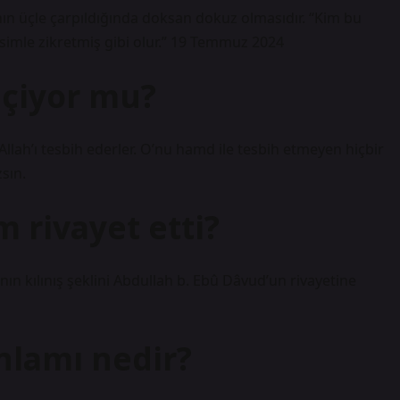
ının üçle çarpıldığında doksan dokuz olmasıdır. “Kim bu
isimle zikretmiş gibi olur.” 19 Temmuz 2024
eçiyor mu?
Allah’ı tesbih ederler. O’nu hamd ile tesbih etmeyen hiçbir
sın.
 rivayet etti?
n kılınış şeklini Abdullah b. Ebû Dâvud’un rivayetine
nlamı nedir?