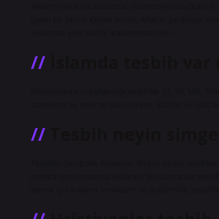
Allah’ın her türlü kusurdan münezzeh olduğuna in
gelen bir terim. Kelam terimi, Allah’ın yaratılışın
anlamına gelir. Nafile ibadetlerden biri.
İslamda tesbih var 
Müslümanların kullandığı tespihler 33, 99, 500, 1000
camilerde ve evlerde bulunurken, 500’ler ve 1000’le
Tesbih neyin simge
Tespihin Sembolik Anlamları Birçok dinde, özellikle
meditasyon sırasında kullanılır. Müslümanlar tespihle
etmek için kullanır. Hinduizm ve Budizm’de, tespihler