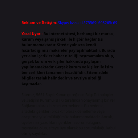
Reklam ve İletişim:
Skype: live:.cid.575569c608265c69
Yasal Uyarı:
Bu internet sitesi, herhangi bir marka,
kurum veya şahıs şirketi ile hiçbir bağlantısı
bulunmamaktadır. Sitede yalnızca kendi
hazırladığımız makaleler paylaşılmaktadır. Burada
yer alan içerikler haber niteliği taşımamakta olup,
gerçek kurum ve kişiler hakkında paylaşım
yapılmamaktadır. Gerçek kurum ve kişiler ile isim
benzerlikleri tamamen tesadüfidir. Sitemizdeki
bilgiler taslak halindedir ve tavsiye niteliği
taşımazlar.
Sitemiz, 5651 Sayılı Kanun gereğince Bilgi Teknolojileri
ve İletişim Kurumu (BTK) tarafından onaylanmış bir Yer
Sağlayıcı olarak hizmet vermektedir. Bu nedenle,
sitedeki içerikleri proaktif olarak denetleme veya
araştırma yükümlülüğümüz bulunmamaktadır. Ancak,
üyelerimiz yazdıkları içeriklerin sorumluluğunu
taşımakta olup, siteye üye olarak bu sorumluluğu kabul
etmiş sayılırlar.